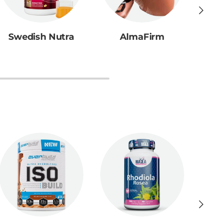
Следв
Swedish Nutra
AlmaFirm
A
Следв