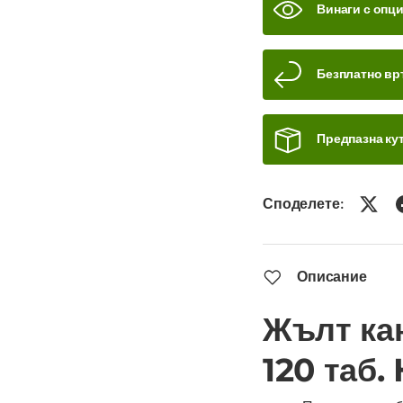
Винаги с опц
Безплатно вр
Предпазна кут
Споделете:
Описание
Жълт ка
120 таб