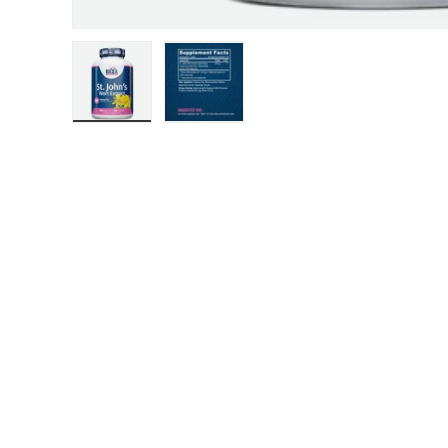
Заредете изображение 1 в изглед на галерия
Заредете изображение 2 в изглед