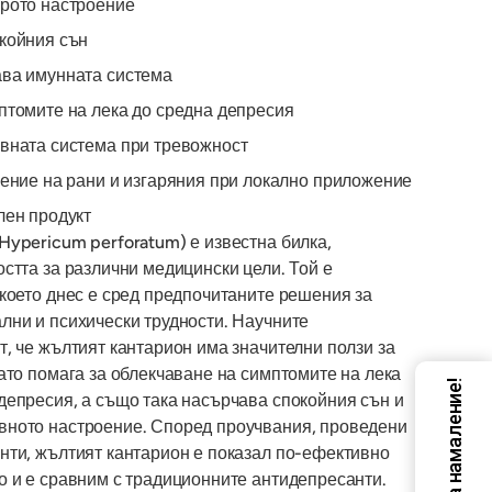
рото настроение
койния сън
ва имунната система
птомите на лека до средна депресия
вната система при тревожност
ение на рани и изгаряния при локално приложение
лен продукт
Hypericum perforatum) е известна билка,
стта за различни медицински цели. Той е
 което днес е сред предпочитаните решения за
лни и психически трудности. Научните
т, че жълтият кантарион има значителни ползи за
ато помага за облекчаване на симптомите на лека
Код за намаление!
депресия, а също така насърчава спокойния сън и
вното настроение. Според проучвания, проведени
нти, жълтият кантарион е показал по-ефективно
о и е сравним с традиционните антидепресанти.