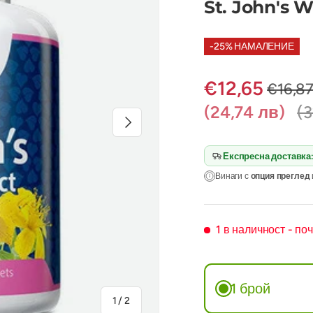
St. John's 
-25% НАМАЛЕНИЕ
€12,65
€16,8
(24,74 лв)
(3
Следваща
Експресна доставка
Винаги с
опция преглед
1 в наличност
- по
1 брой
на
1
/
2