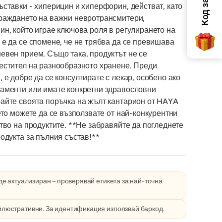
ъставки - хиперицин и хиперфорин, действат, като
раждането на важни невротрансмитери,
ин, който играе ключова роля в регулирането на
 е да се спомене, че не трябва да се превишава
евен прием. Също така, продуктът не се
естител на разнообразното хранене. Преди
 е добре да се консултирате с лекар, особено ако
аменти или имате конкретни здравословни
айте своята поръчка на жълт кантарион от HAYA
ето можете да се възползвате от най-конкурентни
тво на продуктите. **Не забравяйте да погледнете
одукта за пълния състав!**
е актуализиран – проверявай етикета за най-точна
илюстративни. За идентификация използвай баркод.