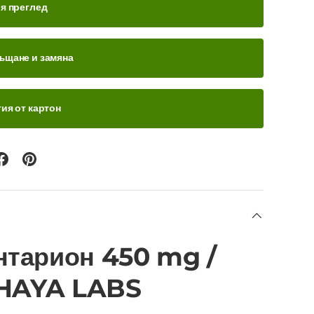
ия преглед
ъщане и замяна
ия от картон
нтарион 450 mg /
. HAYA LABS