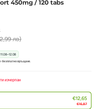
Wort 450mg / 120 tabs
7
2,99 лв)
:
11.08–12.08
и
безплатно връщане
.
чти изчерпан
€12,65
€16,87