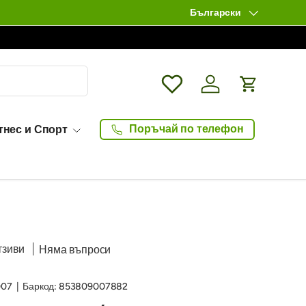
Български
Език
Wishlist
Влизане / Log in
Количка
Поръчай по телефон
тнес и Спорт
тзиви
Няма въпроси
007
|
Баркод:
853809007882