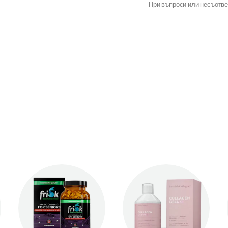
При въпроси или несъотве