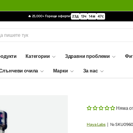
🔥 25,000+ Горещи оферти!
23
д
13
ч
14
м
46
с
родукти
Категории
Здравни проблеми
Фи
Слънчеви очила
Марки
За нас
Няма о
Haya Labs
|
№
SKU096