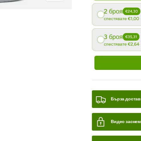
2 броя
€24,30
спестявате €1,00
3 броя
€35,31
 на галерия
спестявате €2,64
Бърза достав
Видео заснем