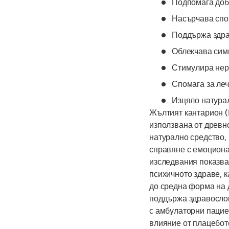
Подпомага доб
Насърчава спо
Поддържа здра
Облекчава сим
Стимулира нер
Спомага за леч
Изцяло натура
Жълтият кантарион (
използвана от древно
натурално средство,
справяне с емоциона
изследвания показва
психичното здраве, к
до средна форма на 
поддържа здравосло
с амбулаторни пацие
влияние от плацебот