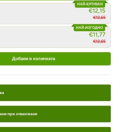
НАЙ-КУПУВАН
€12,15
€12,65
НАЙ-ИЗГОДНО
€11,77
€12,65
Добави в количката
ка
ане при опаковане