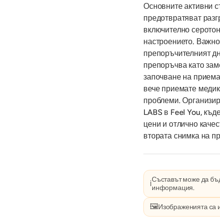
Основните активни с
предотвратяват разг
включително серотон
настроението. Важно
препоръчителният дн
препоръчва като зам
започване на приема,
вече приемате медик
проблеми. Организир
LABS в Feel You, къд
цени и отлично качес
втората снимка на пр
Съставът може да бъд
ℹ️
информация.
🖼️
Изображенията са 