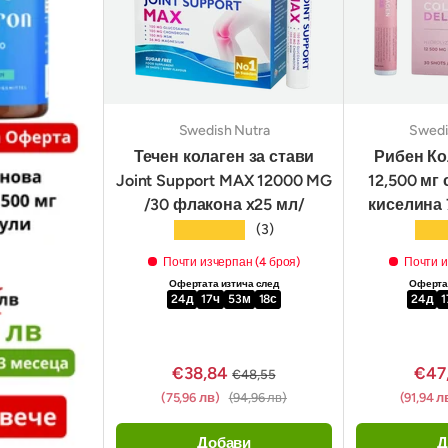
Swedish Nutra
Swedi
Течен колаген за стави
Рибен Ко
Joint Support MAX 12000 MG
12,500 мг
/30 флакона х25 мл/
киселина 
★★★★★
★★
(3)
Почти изчерпан (4 броя)
Почти и
Офертата изтича след
Офертат
24
д
17
ч
53
м
17
с
24
д
1
€38,84
€47
€48,55
(75,96 лв)
(94,96 лв)
(91,94 л
Добави
Д