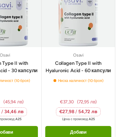
Osavi
Osavi
 Type II with
Collagen Type II with
Acid - 30 капсули
Hyaluronic Acid - 60 капсули
личност (10 броя)
Ниска наличност (10 броя)
(45,94 лв)
€37,30
(72,95 лв)
2
/
34,46 лв
€27,98
/
54,72 лв
 промокод
A25
Цена с промокод
A25
обави
Добави