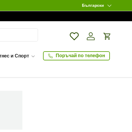
Български
Език
Wishlist
Влизане / Log in
Количка
Поръчай по телефон
тнес и Спорт