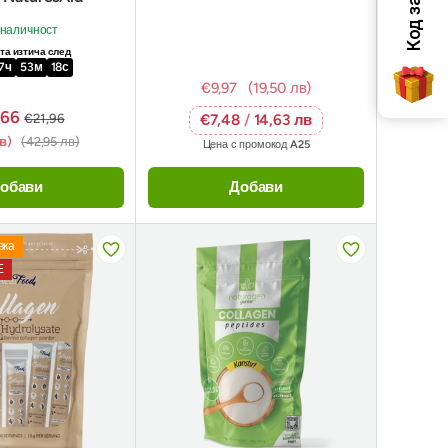
 наличност
а изтича след
7
ч
53
м
17
с
€9,97
(19,50 лв)
,66
€21,96
€7,48
/
14,63 лв
лв)
(42,95 лв)
Цена с промокод
A25
обави
Добави
вка
Е