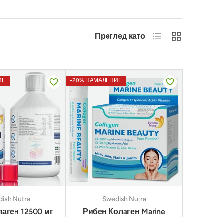
Списък
Решетка
Преглед като
ИЕ
-20% НАМАЛЕНИЕ
ish Nutra
Swedish Nutra
аген 12500 мг
Рибен Колаген Marine