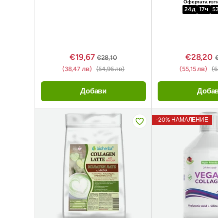
Офертата изт
24
д
17
ч
5
€19,67
€28,20
€28,10
(38,47 лв)
(54,96 лв)
(55,15 лв)
(6
Добави
Доба
-20% НАМАЛЕНИЕ