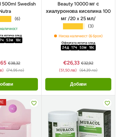
ol 500ml Swedish
Beauty 10000 мг с
Nutra
хиалуронова киселина 100
мг /20 x 25 мл/
★★★
(6)
★★★★★
(3)
 наличност
а изтича след
Ниска наличност (6 броя)
7
ч
53
м
17
с
Офертата изтича след
24
д
17
ч
53
м
17
с
,65
€26,33
€38,32
€32,92
лв)
(74,95 лв)
(51,50 лв)
(64,39 лв)
обави
Добави
ИЕ