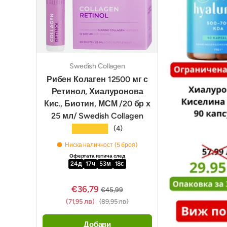
Swedish Collagen
Рибен Колаген 12500 мг с
Ретинол, Хиалуронова
Кис., Биотин, МСМ /20 бр х
25 мл/ Swedish Collagen
★★★★★
(4)
Ниска наличност (5 броя)
Офертата изтича след
24
д
17
ч
53
м
17
с
€36,79
€45,99
(71,95 лв)
(89,95 лв)
Добави