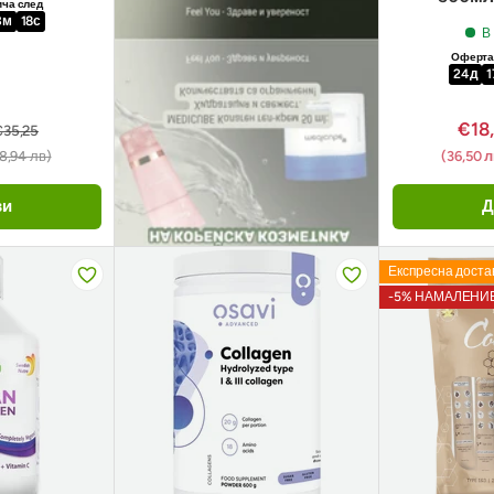
ича след
3
м
17
с
В
Офертат
24
д
1
€18
€35,25
8,94 лв)
(36,50 
ви
Д
Експресна доста
-5% НАМАЛЕНИ