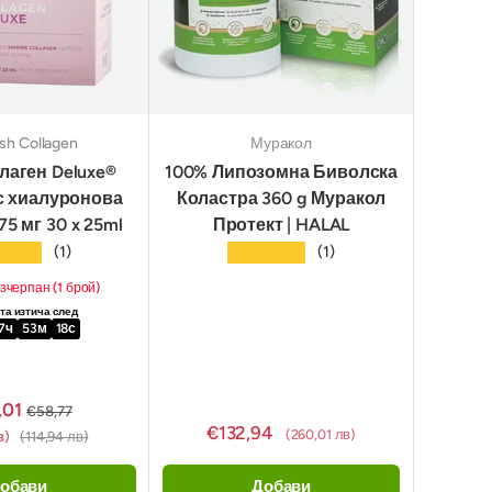
sh Collagen
Муракол
лаген Deluxe®
100% Липозомна Биволска
 с хиалуронова
Коластра 360 g Муракол
75 мг 30 x 25ml
Протект | HALAL
★★★
★★★★★
(1)
(1)
зчерпан (1 брой)
а изтича след
7
ч
53
м
17
с
,01
€58,77
€132,94
(260,01 лв)
в)
(114,94 лв)
обави
Добави