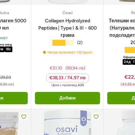
Nutra
Osavi
R
олаген 5000
Collagen Hydrolyzed
Телешки ко
0 мл
Peptides | Type I & III - 600
(Натуралн
грама
подсладите
чност
20
★★★★★
(2)
ича след
3
м
17
с
★★
Ниска наличност (10 броя)
Офертат
24
д
1
€51,10
(99,94 лв)
€22
€25,03
€38,33
/
74,97 лв
8,95 лв)
(43,65 
Цена с промокод
A25
ви
Добави
Д