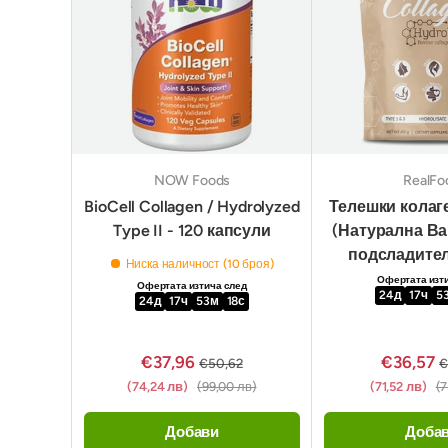
NOW Foods
RealFo
BioCell Collagen / Hydrolyzed
Телешки колаг
Type II - 120 капсули
(Натурална Ва
подсладител
Ниска наличност (10 броя)
Офертата изт
Офертата изтича след
24
д
17
ч
5
24
д
17
ч
53
м
17
с
€37,96
€36,57
€50,62
€
(74,24 лв)
(99,00 лв)
(71,52 лв)
(7
Добави
Доба