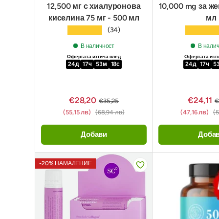
12,500 мг с хиалуронова
10,000 mg за же
киселина 75 мг - 500 мл
мл
★★★★★
★★★★
(34)
В наличност
В нали
Офертата изтича след
Офертата изт
24
д
17
ч
53
м
17
с
24
д
17
ч
5
€28,20
€24,11
€35,25
€
(55,15 лв)
(68,94 лв)
(47,16 лв)
(5
Добави
Доба
-20% НАМАЛЕНИЕ