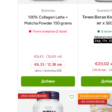
Bioherba
Swedish 
100% Collagen Latte +
Течен Веган К
Matcha Powder 150 grams
мг х 50
Почти изчерпан (2 броя)
В нали
Офертата изт
24
д
17
ч
5
€8,43
(16,49 лв)
€20,02
€6,33
/
12,38 лв
(39,16 лв)
(4
Цена с промокод
A25
Добави
Доба
-25% НАМАЛЕНИЕ
Експресна доставка
-5% НАМАЛЕНИЕ