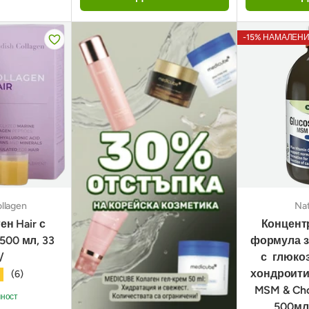
-15% НАМАЛЕН
llagen
Nat
ен Hair с
Концент
500 мл, 33
формула з
/
с глюко
хондроитин
★
(6)
MSM & Chon
чност
500мл 