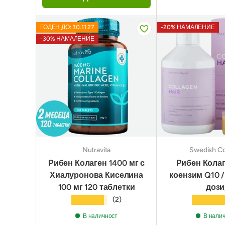
ГОДЕН ДО: 30.11.27
-20% НАМАЛЕНИЕ
-30% НАМАЛЕНИЕ
Nutravita
Swedish Co
Рибен Колаген 1400 мг с
Рибен Колаг
Хиалуронова Киселина
коензим Q10 /
100 мг 120 таблетки
дози
★★★★★
★★★★
(2)
В наличност
В нали