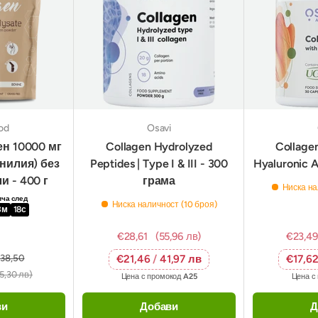
od
Osavi
ен 10000 мг
Collagen Hydrolyzed
Collagen
нилия) без
Peptides | Type I & III - 300
Hyaluronic 
и - 400 г
грама
Ниска на
ича след
Ниска наличност (10 броя)
3
м
17
с
€28,61
(55,96 лв)
€23,49
38,50
€21,46
/
41,97 лв
€17,6
5,30 лв)
Цена с промокод
A25
Цена с
ви
Добави
Д