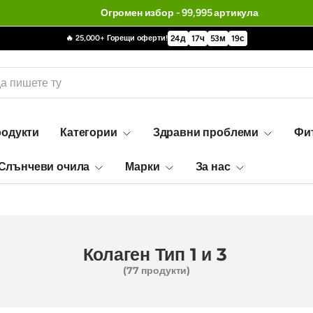
🔥 25,000+ Горещи оферти!
24
д
17
ч
53
м
18
с
родукти
Категории
Здравни проблеми
Фи
Слънчеви очила
Марки
За нас
Колаген Тип 1 и 3
(77 продукти)