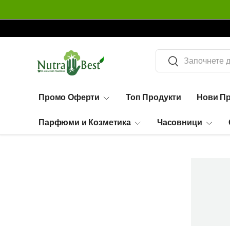
Огромен избор - 99,995 артикула
Търсене
Търсене
Промо Оферти
Топ Продукти
Нови П
Парфюми и Козметика
Часовници