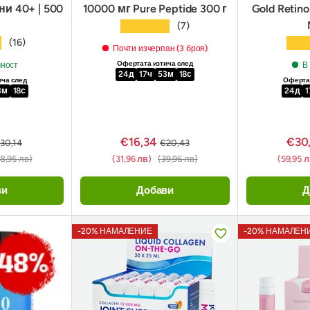
ни 40+ | 500
10000 мг Pure Peptide 300 г
Gold Retin
★★★★★
(7)
★
★★
(16)
Почти изчерпан (3 броя)
Офертата изтича след
чност
В
24
д
17
ч
53
м
17
с
ича след
Офертат
3
м
17
с
24
д
1
€16,34
€30
30,14
€20,43
8,95 лв)
(31,96 лв)
(39,96 лв)
(59,95 
ви
Добави
Д
-20% НАМАЛЕНИЕ
-20% НАМАЛЕН