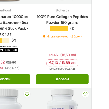
ealFood
Bioherba
лаген 10000 мг
100% Pure Collagen Peptides
а Ванилия) без
Powder 150 grams
ли Stick Pack -
★★★★★
(1)
 х 10 г
Ниска наличност (5 броя)
★★★
(2)
а изтича след
7
ч
53
м
17
с
€9,46
(18,50 лв)
,32
€23,50
€7,10
/
13,89 лв
лв)
(45,96 лв)
Цена с промокод
A25
обави
Добави