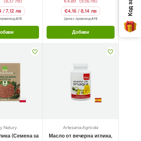
8
(8,37 лв)
€4,89
(9,56 лв)
4
/
7,12 лв
€4,16
/
8,14 лв
 промокод
A15
Цена с промокод
A15
обави
Добави
y Natury
Artesania Agricola
лика (Семена за
Масло от вечерна иглика,