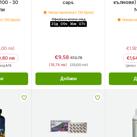
100 - 30
caps.
кълнове) 
ли
N
Ниска наличност (10 броя)
Офертата изтича след
ст (10 броя)
Ниска на
23
д
05
ч
36
м
06
с
,00 лв)
€1,92
€9,58
€12,78
,80 лв
€1,6
(18,74 лв)
(25,00 лв)
окод
A15
Цена с
ви
Добави
Д