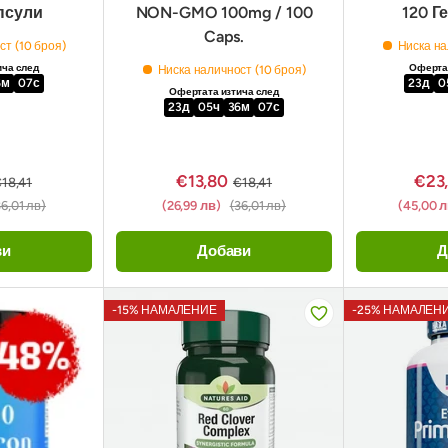
апсули
NON-GMO 100mg / 100
120 Г
Caps.
ст (10 броя)
Ниска на
ича след
Офертат
Ниска наличност (10 броя)
6
м
06
с
23
д
0
Офертата изтича след
23
д
05
ч
36
м
06
с
€13,80
€23
18,41
€18,41
36,01 лв)
(26,99 лв)
(36,01 лв)
(45,00 
ви
Добави
Д
-15% НАМАЛЕНИЕ
-25% НАМАЛЕН