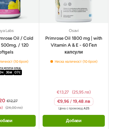
ya Labs
Osavi
mrose Oil / Cold
Primrose Oil 1800 mg | with
/ 500mg. / 120
Vitamin A & E - 60 Гел
oftgels
капсули
личност (10 броя)
Ниска наличност (10 броя)
а изтича след
5
ч
36
м
06
с
€13,27
(25,95 лв)
20
€12,27
€9,96
/
19,48 лв
лв)
(24,00 лв)
Цена с промокод
A25
обави
Добави