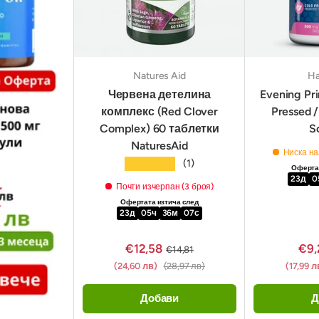
Natures Aid
Ha
Червена детелина
Evening Pri
комплекс (Red Clover
Pressed 
Complex) 60 таблетки
S
NaturesAid
Ниска на
★★★★★
(1)
Офертат
23
д
0
Почти изчерпан (3 броя)
Офертата изтича след
23
д
05
ч
36
м
06
с
€12,58
€9,
€14,81
(24,60 лв)
(28,97 лв)
(17,99 
Добави
Д