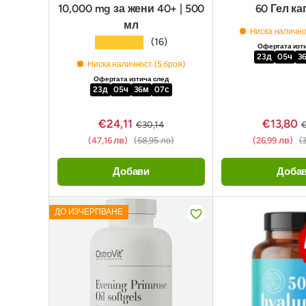
10,000 mg за жени 40+ | 500
60 Гел к
мл
Ниска налично
★★★★★
(16)
Офертата изт
23
д
05
ч
3
Ниска наличност (5 броя)
Офертата изтича след
23
д
05
ч
36
м
06
с
€24,11
€13,80
€30,14
€
(47,16 лв)
(58,95 лв)
(26,99 лв)
(
Добави
Доба
ДО ИЗЧЕРПВАНЕ