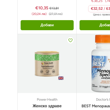
€38,25
(74
€10,35
€13,81
€32,52
/
63
(20,24 лв)
(27,01 лв)
Цена с пром
Добави
Доба
Power Health
Doctor’s 
Женско здраве
BEST Menopaus