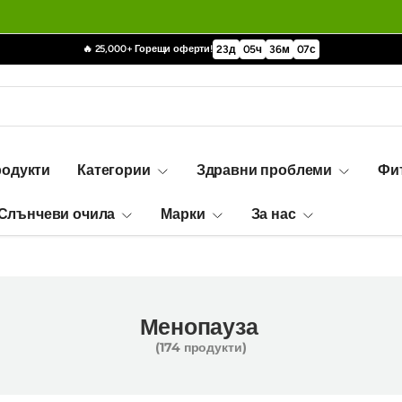
🔥 25,000+ Горещи оферти!
23
д
05
ч
36
м
06
с
родукти
Категории
Здравни проблеми
Фи
Слънчеви очила
Марки
За нас
Менопауза
(174 продукти)