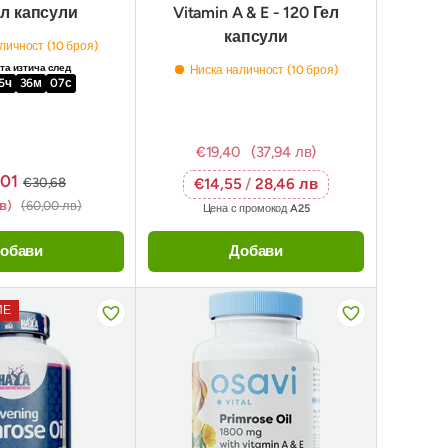
ел капсули
Vitamin A & E - 120 Гел
капсули
личност (10 броя)
а изтича след
Ниска наличност (10 броя)
5
ч
36
м
06
с
€19,40
(37,94 лв)
,01
€30,68
€14,55
/
28,46 лв
лв)
(60,00 лв)
Цена с промокод
A25
обави
Добави
ИЕ