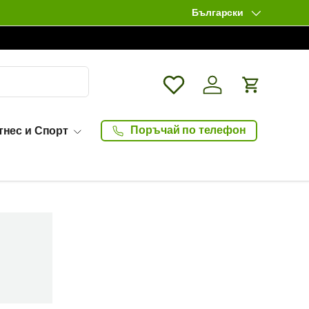
Български
Език
Wishlist
Влизане / Log in
Количка
Поръчай по телефон
тнес и Спорт