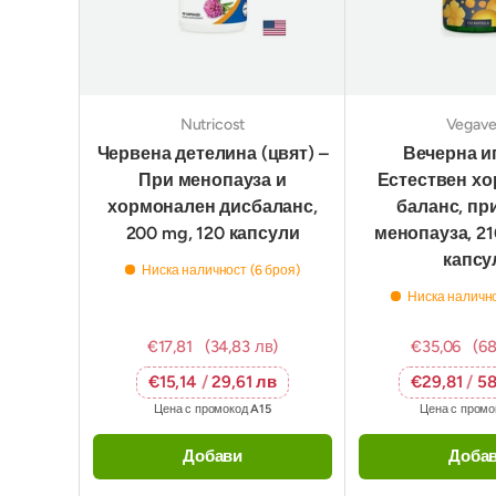
Nutricost
Vegave
Червена детелина (цвят) –
Вечерна и
При менопауза и
Естествен х
хормонален дисбаланс,
баланс, пр
200 mg, 120 капсули
менопауза, 21
капсу
Ниска наличност (6 броя)
Ниска налично
€17,81
(34,83 лв)
€35,06
(68
€15,14
/
29,61 лв
€29,81
/
58
Цена с промокод
A15
Цена с пром
Добави
Доба