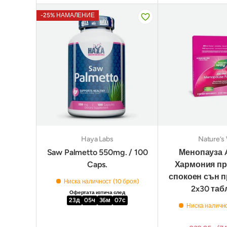
-25% НАМАЛЕНИЕ
Haya Labs
Nature’s
Saw Palmetto 550mg. / 100
Менопауза 
Caps.
Хармония пр
спокоен сън п
Ниска наличност (10 броя)
2x30 таб
Офертата изтича след
23
д
05
ч
36
м
06
с
Ниска налично