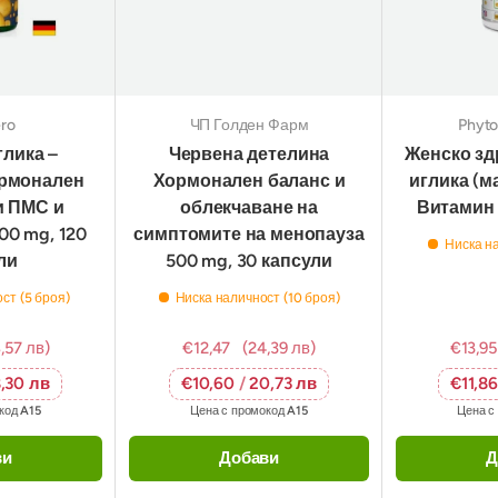
ro
ЧП Голден Фарм
Phyt
глика –
Червена детелина
Женско зд
ормонален
Хормонален баланс и
иглика (м
и ПМС и
облекчаване на
Витамин 
00 mg, 120
симптомите на менопауза
Ниска на
ли
500 mg, 30 капсули
ст (5 броя)
Ниска наличност (10 броя)
,57 лв)
€12,47
(24,39 лв)
€13,95
,30 лв
€10,60
/
20,73 лв
€11,8
окод
A15
Цена с промокод
A15
Цена с
ви
Добави
Д