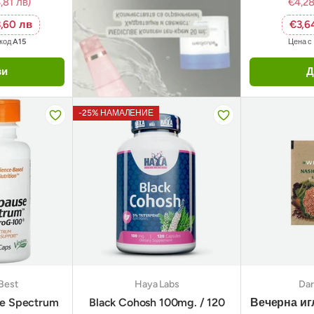
,81 лв)
€4,2
,60 лв
€3,6
окод
A15
Цена с
ви
Д
-25% НАМАЛЕНИЕ
Best
Haya Labs
Dar
e Spectrum
Black Cohosh 100mg. / 120
Вечерна иг