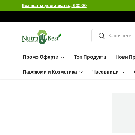
Огромен избор - 99,995 артикула
Търсене
Търсене
Промо Оферти
Топ Продукти
Нови П
Парфюми и Козметика
Часовници