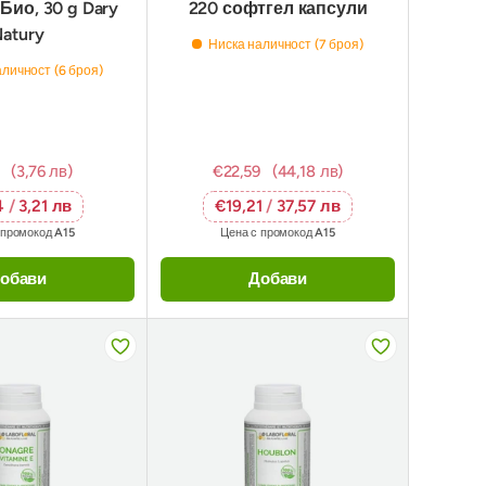
Био, 30 g Dary
220 софтгел капсули
atury
Ниска наличност (7 броя)
личност (6 броя)
(3,76 лв)
€22,59
(44,18 лв)
4
/
3,21 лв
€19,21
/
37,57 лв
 промокод
A15
Цена с промокод
A15
обави
Добави