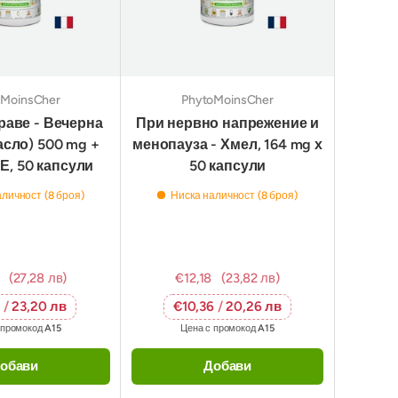
oMoinsCher
PhytoMoinsCher
раве - Вечерна
При нервно напрежение и
асло) 500 mg +
менопауза - Хмел, 164 mg х
Е, 50 капсули
50 капсули
личност (8 броя)
Ниска наличност (8 броя)
(27,28 лв)
€12,18
(23,82 лв)
6
/
23,20 лв
€10,36
/
20,26 лв
 промокод
A15
Цена с промокод
A15
обави
Добави