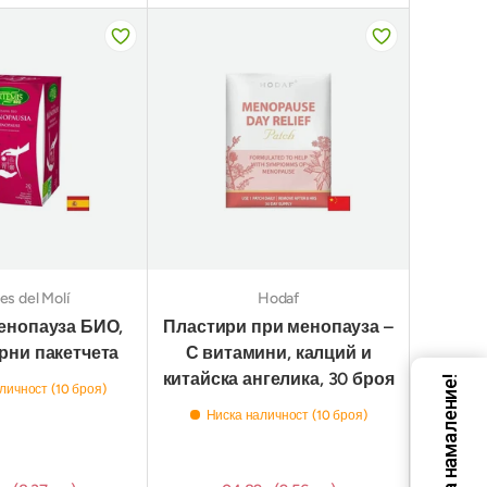
es del Molí
Hodaf
енопауза БИО,
Пластири при менопауза –
рни пакетчета
С витамини, калций и
китайска ангелика, 30 броя
Код за намаление!
личност (10 броя)
Ниска наличност (10 броя)