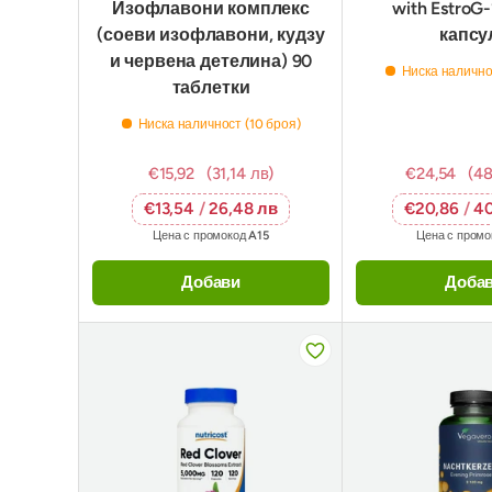
Изофлавони комплекс
with EstroG-
(соеви изофлавони, кудзу
капсу
и червена детелина) 90
Ниска налично
таблетки
Ниска наличност (10 броя)
€15,92
(31,14 лв)
€24,54
(48
€13,54
/
26,48 лв
€20,86
/
40
Цена с промокод
A15
Цена с пром
Добави
Доба