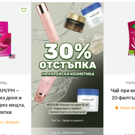
 Way
Herb
AM/PM –
Чай при м
ез деня и
20 филтъ
рез нощта,
Ниска на
летки
ст (9 броя)