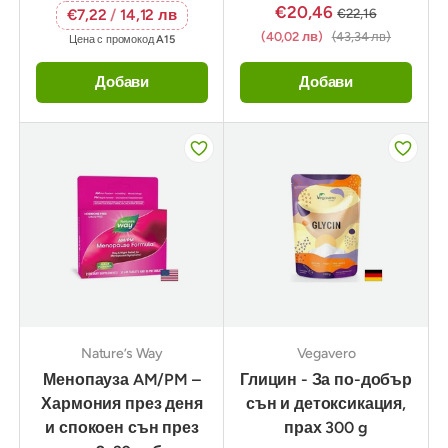
€20,46
€22,16
€7,22
/
14,12 лв
(40,02 лв)
(43,34 лв)
Цена с промокод
A15
Добави
Добави
Nature’s Way
Vegavero
Менопауза AM/PM –
Глицин - За по-добър
Хармония през деня
сън и детоксикация,
и спокоен сън през
прах 300 g