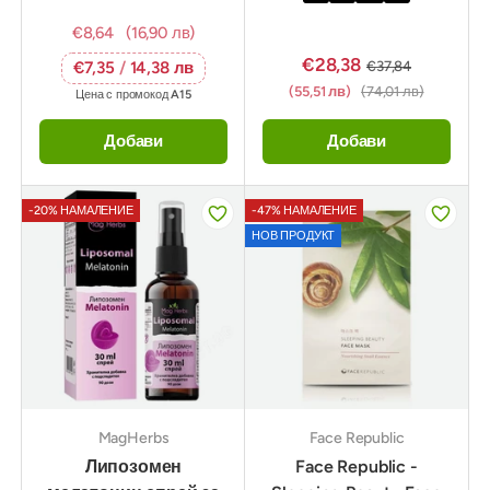
€8,64
(16,90 лв)
€28,38
€37,84
€7,35
/
14,38 лв
(55,51 лв)
(74,01 лв)
Цена с промокод
A15
Добави
Добави
-20% НАМАЛЕНИЕ
-47% НАМАЛЕНИЕ
НОВ ПРОДУКТ
MagHerbs
Face Republic
Липозомен
Face Republic -