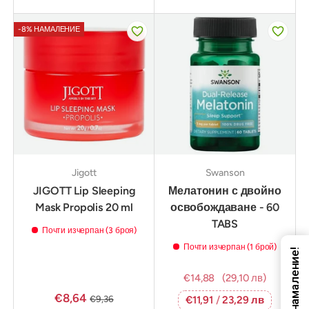
-8% НАМАЛЕНИЕ
Jigott
Swanson
JIGOTT Lip Sleeping
Мелатонин с двойно
Mask Propolis 20 ml
освобождаване - 60
TABS
Почти изчерпан (3 броя)
Почти изчерпан (1 брой)
Код за намаление!
€14,88
(29,10 лв)
€8,64
€9,36
€11,91
/
23,29 лв