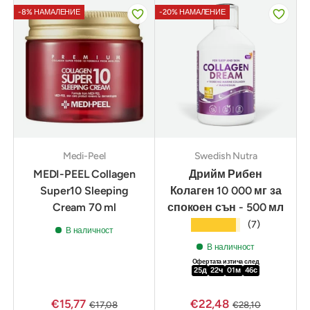
-8% НАМАЛЕНИЕ
-20% НАМАЛЕНИЕ
Medi-Peel
Swedish Nutra
MEDI-PEEL Collagen
Дрийм Рибен
Super10 Sleeping
Колаген 10 000 мг за
Cream 70 ml
спокоен сън - 500 мл
★★★★★
(7)
В наличност
В наличност
Офертата изтича след
25
д
22
ч
01
м
44
с
€15,77
€22,48
€17,08
€28,10