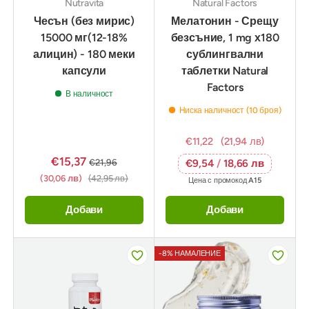
Nutravita
Natural Factors
Чесън (без мирис)
Мелатонин - Срещу
15000 мг(12-18%
безсъние, 1 mg х180
алицин) - 180 меки
сублингвални
капсули
таблетки Natural
Factors
В наличност
Ниска наличност (10 броя)
€11,22
(21,94 лв)
€15,37
€21,96
€9,54
/
18,66 лв
(30,06 лв)
(42,95 лв)
Цена с промокод
A15
Добави
Добави
-8% НАМАЛЕНИЕ