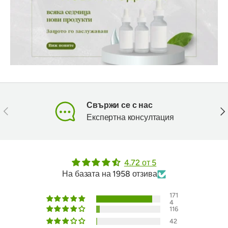
Свържи се с нас
Предишен
Сл
Експертна консултация
4.72 от 5
На базата на 1958 отзива
171
4
116
42