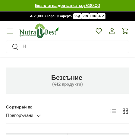
Безплатна доставка над €30.00
🔥 25,000+ Горещи оферти!
25
д
22
ч
01
м
44
с
Меню
Wishlist
Влизане / 
Кол
Търсене
Търсене
Безсъние
(412 продукти)
Сортирай по
Списък
Решет
Препоръчани