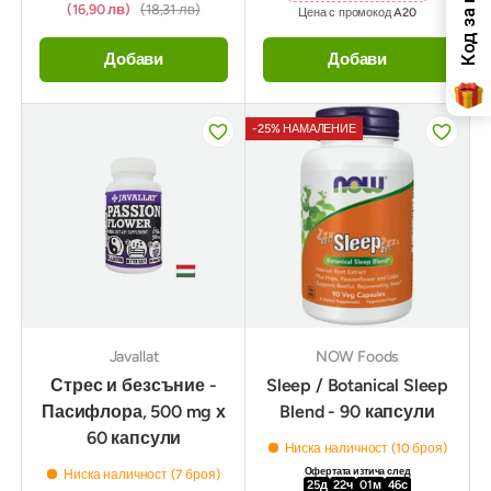
(16,90 лв)
(18,31 лв)
Цена с промокод
A20
Добави
Добави
-25% НАМАЛЕНИЕ
Javallat
NOW Foods
Стрес и безсъние -
Sleep / Botanical Sleep
Пасифлора, 500 mg х
Blend - 90 капсули
60 капсули
Ниска наличност (10 броя)
Офертата изтича след
Ниска наличност (7 броя)
25
д
22
ч
01
м
44
с