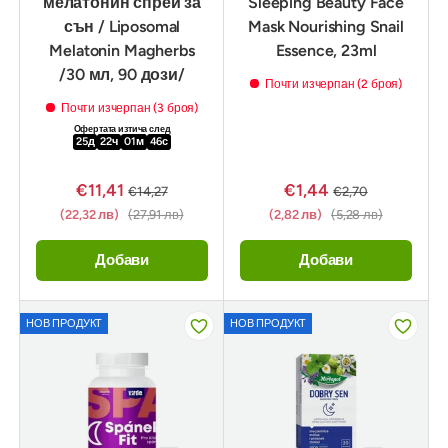
мелатонин спрей за
Sleeping Beauty Face
сън / Liposomal
Mask Nourishing Snail
Melatonin Magherbs
Essence, 23ml
/30 мл, 90 дози/
Почти изчерпан (2 броя)
Почти изчерпан (3 броя)
Офертата изтича след
25
д
22
ч
01
м
44
с
€11,41
€1,44
€14,27
€2,70
(22,32 лв)
(27,91 лв)
(2,82 лв)
(5,28 лв)
Добави
Добави
НОВ ПРОДУКТ
НОВ ПРОДУКТ