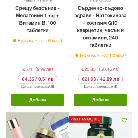
Paladin Pharma
Fine Group
Срещу безсъние -
Сърдечно-съдово
Мелатонин 1 mg +
здраве - Наттокиназа
Витамин В, 100
+ коензим Q10,
таблетки
кверцетин, чесън и
витамини, 240
Ниска наличност (9 броя)
таблетки
Ниска наличност (10 броя)
€5,11
(9,99 лв)
€25,80
(50,46 лв)
€4,35
/
8,51 лв
€21,93
/
42,89 лв
Цена с промокод
A15
Цена с промокод
A15
Добави
Добави
-15% НАМАЛЕНИЕ