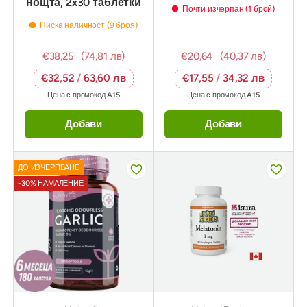
нощта, 2x30 таблетки
Почти изчерпан (1 брой)
Ниска наличност (9 броя)
€38,25
(74,81 лв)
€20,64
(40,37 лв)
€32,52
/
63,60 лв
€17,55
/
34,32 лв
Цена с промокод
A15
Цена с промокод
A15
Добави
Добави
ДО ИЗЧЕРПВАНЕ
-30% НАМАЛЕНИЕ