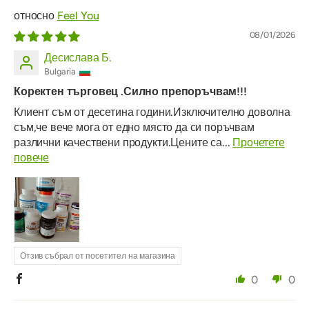
Feel You
08/01/2026
Десислава Б.
Bulgaria
Коректен търговец .Силно препоръчвам!!!
Клиент съм от десетина години.Изключително доволна
съм,че вече мога от едно място да си поръчвам
различни качествени продукти.Цените са...
Прочетете
повече
Отзив събрал от посетител на магазина
0
0