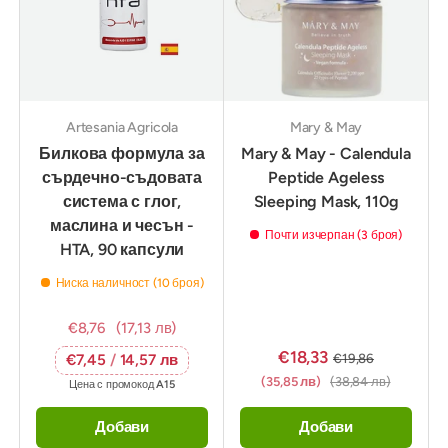
Artesania Agricola
Mary & May
Билкова формула за
Mary & May - Calendula
сърдечно-съдовата
Peptide Ageless
система с глог,
Sleeping Mask, 110g
маслина и чесън -
Почти изчерпан (3 броя)
HTA, 90 капсули
Ниска наличност (10 броя)
€8,76
(17,13 лв)
€18,33
€19,86
€7,45
/
14,57 лв
(35,85 лв)
(38,84 лв)
Цена с промокод
A15
Добави
Добави