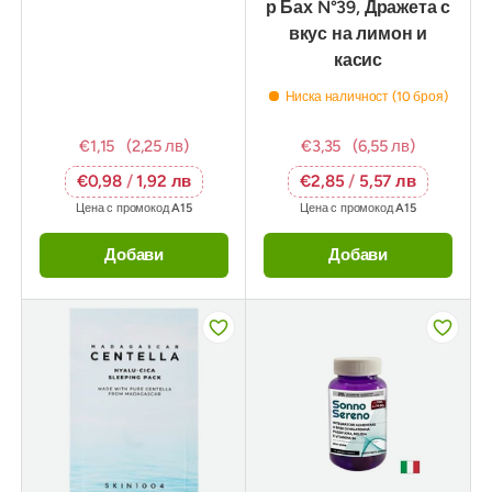
р Бах N°39, Дражета с
вкус на лимон и
касис
Ниска наличност (10 броя)
€1,15
(2,25 лв)
€3,35
(6,55 лв)
€0,98
/
1,92 лв
€2,85
/
5,57 лв
Цена с промокод
A15
Цена с промокод
A15
Добави
Добави