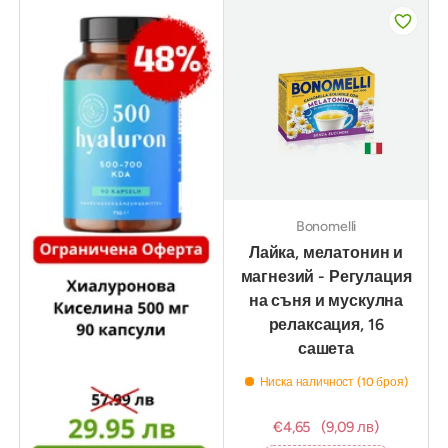
Bonomelli
Лайка, мелатонин и
магнезий - Регулация
на съня и мускулна
релаксация, 16
сашета
Ниска наличност (10 броя)
€4,65
(9,09 лв)