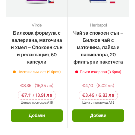
Virde
Herbapol
Билкова формула с
Чай за спокоен сън –
валериана, маточина
Билков чай с
и хмел – Спокоен сън
маточина, лайка и
и релаксация, 60
пасифлора, 20
капсули
филтърни пакетчета
Ниска наличност (9 броя)
Почти изчерпан (3 броя)
€8,36
(16,35 лв)
€4,10
(8,02 лв)
€7,11
/
13,91 лв
€3,49
/
6,83 лв
Цена с промокод
A15
Цена с промокод
A15
Добави
Добави