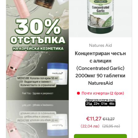
Natures Aid
Концентриран чесън
с алицин
(Concentrated Garlic)
2000мкг 90 таблетки
NaturesAid
Почти изчерпан (2 броя)
Офертата изтича след
25
д
22
ч
01
м
44
с
€11,27
€13,27
(22,04 лв)
(25,95 лв)