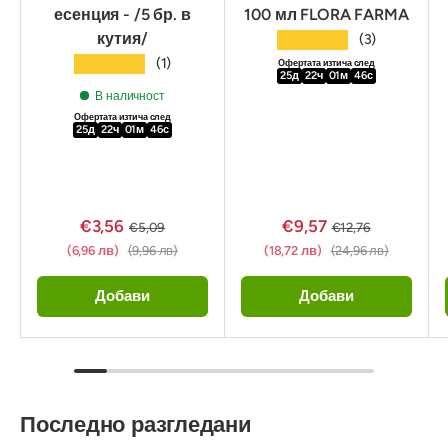
есенция - /5 бр. в
100 мл FLORA FARMA
кутия/
★★★★★
(3)
★★★★★
(1)
Офертата изтича след
25
д
22
ч
01
м
44
с
В наличност
Офертата изтича след
25
д
22
ч
01
м
44
с
€3,56
€9,57
€5,09
€12,76
(6,96 лв)
(9,96 лв)
(18,72 лв)
(24,96 лв)
Добави
Добави
Последно разгледани