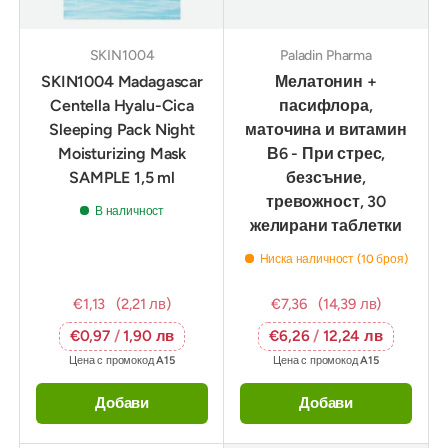
SKIN1004
Paladin Pharma
SKIN1004 Madagascar
Мелатонин +
Centella Hyalu-Cica
пасифлора,
Sleeping Pack Night
маточина и витамин
Moisturizing Mask
В6 - При стрес,
SAMPLE 1,5 ml
безсъние,
тревожност, 30
В наличност
желирани таблетки
Ниска наличност (10 броя)
€1,13
(2,21 лв)
€7,36
(14,39 лв)
€0,97
/
1,90 лв
€6,26
/
12,24 лв
Цена с промокод
A15
Цена с промокод
A15
Добави
Добави