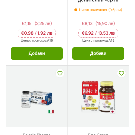
Ниска наличност (9 броя)
€1,15
(2,25 лв)
€8,13
(15,90 лв)
€0,98
/
1,92 лв
€6,92
/
13,53 лв
Цена с промокод
A15
Цена с промокод
A15
Добави
Добави