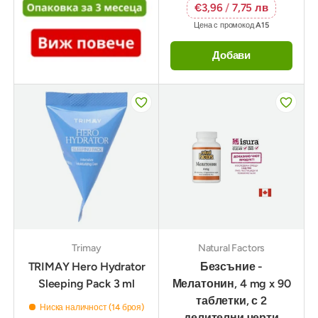
€3,96
/
7,75 лв
Цена с промокод
A15
Добави
Trimay
Natural Factors
TRIMAY Hero Hydrator
Безсъние -
Sleeping Pack 3 ml
Мелатонин, 4 mg x 90
таблетки, с 2
Ниска наличност (14 броя)
делителни черти