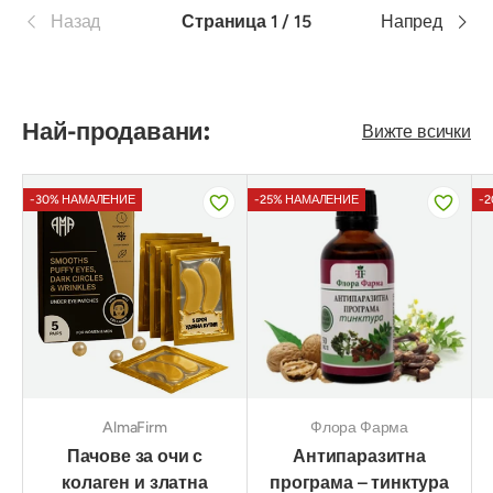
Назад
Страница 1 / 15
Напред
Най-продавани:
Вижте всички
-30% НАМАЛЕНИЕ
-25% НАМАЛЕНИЕ
-
AlmaFirm
Флора Фарма
Пачове за очи с
Антипаразитна
колаген и златна
програма – тинктура