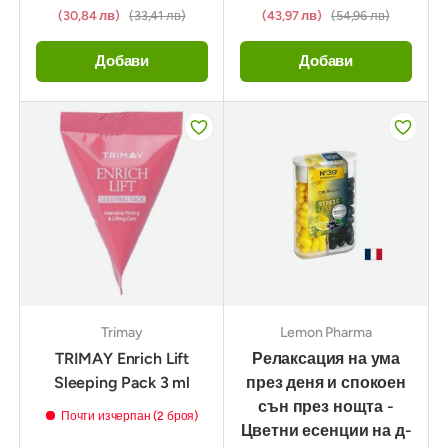
(30,84 лв)
(33,41 лв)
(43,97 лв)
(54,96 лв)
Добави
Добави
Trimay
Lemon Pharma
TRIMAY Enrich Lift
Релаксация на ума
Sleeping Pack 3 ml
през деня и спокоен
сън през нощта -
Почти изчерпан (2 броя)
Цветни есенции на д-