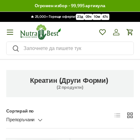
Огромен избор - 99,995 артикула
🔥 25,000+ Горещи оферти!
23
д
05
ч
10
м
45
с
Меню
Wishlist
Влизане / 
Кол
Търсене
Търсене
Креатин (Други Форми)
(2 продукти)
Сортирай по
Списък
Решет
Препоръчани