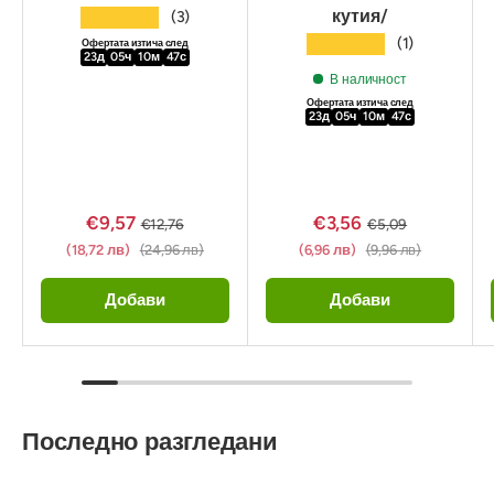
кутия/
★★★★★
(3)
★★★★★
(1)
Офертата изтича след
23
д
05
ч
10
м
45
с
В наличност
Офертата изтича след
23
д
05
ч
10
м
45
с
€9,57
€3,56
€12,76
€5,09
(18,72 лв)
(24,96 лв)
(6,96 лв)
(9,96 лв)
Добави
Добави
Последно разгледани