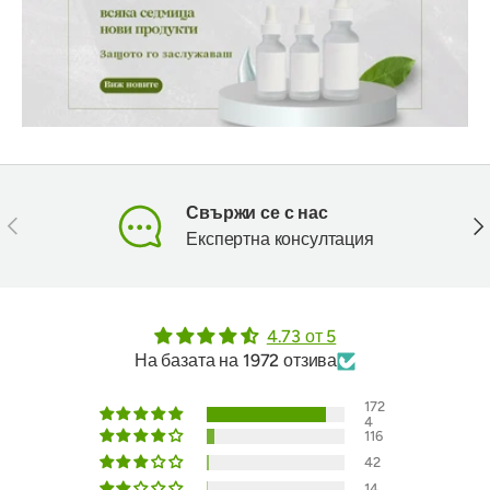
Свържи се с нас
Предишен
Сл
Експертна консултация
4.73 от 5
На базата на 1972 отзива
172
4
116
42
14