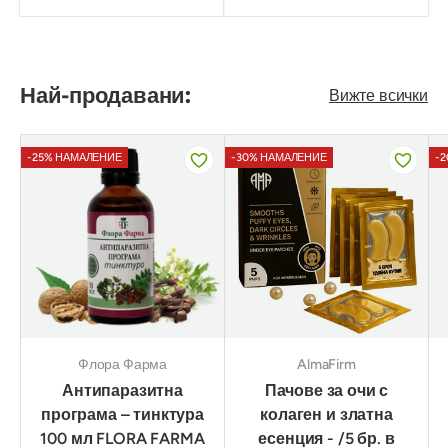
Най-продавани:
Вижте всички
-25% НАМАЛЕНИЕ
-30% НАМАЛЕНИЕ
-
Флора Фарма
AlmaFirm
Антипаразитна
Пачове за очи с
програма – тинктура
колаген и златна
100 мл FLORA FARMA
есенция - /5 бр. в