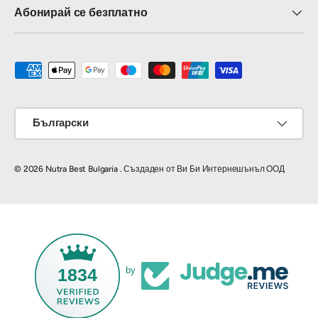
Абонирай се безплатно
Приемат се методи на плащане
Език
Български
© 2026
Nutra Best Bulgaria
.
Създаден от Ви Би Интернешънъл ООД
1834
by