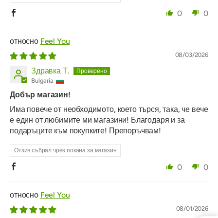
0
0
Feel You
08/03/2026
Здравка Т.
Bulgaria
Добър магазин!
Има повече от необходимото, което търся, така, че вече
е един от любимите ми магазини! Благодаря и за
подаръците към покупките! Препоръчвам!
Отзив събрал чрез покана за магазин
0
0
Feel You
08/01/2026