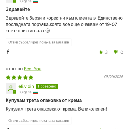
Bulgaria
Здравейте
Здравейте,бързи и коректни към клиента☺️ Единствено
последната поръчка,която все още очаквам от 19•07
•не е пристигнала 😒
Отзив събрал чрез покана за магазин
3
0
Feel You
07/29/2026
eli.vidin
Bulgaria
Купувам трета опаковка от крема
Купувам трета опаковка от крема. Великолепен!
Отзив събрал чрез покана за магазин