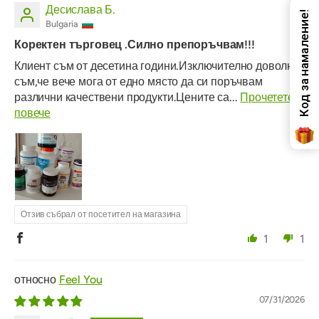
Десислава Б.
Код за намаление!
Bulgaria
Коректен търговец .Силно препоръчвам!!!
Клиент съм от десетина години.Изключително доволна
съм,че вече мога от едно място да си поръчвам
различни качествени продукти.Цените са...
Прочетете
повече
Отзив събрал от посетител на магазина
1
1
Feel You
07/31/2026