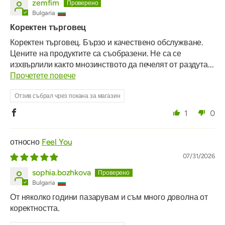
zemfim
Bulgaria
Коректен търговец
Коректен търговец. Бързо и качествено обслужване.
Цените на продуктите са съобразени. Не са се
изхвърлили както мнозинството да печелят от раздута...
Прочетете повече
Отзив събрал чрез покана за магазин
1
0
Feel You
07/31/2026
sophia.bozhkova
Bulgaria
От няколко години пазарувам и съм много доволна от
коректността.