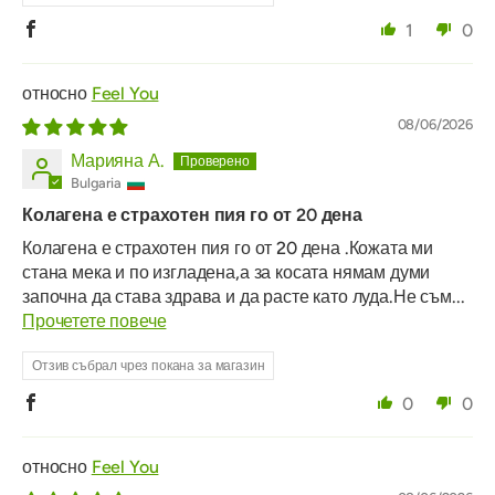
1
0
Feel You
08/06/2026
Марияна А.
Bulgaria
Колагена е страхотен пия го от 20 дена
Колагена е страхотен пия го от 20 дена .Кожата ми
стана мека и по изгладена,а за косата нямам думи
започна да става здрава и да расте като луда.Не съм...
Прочетете повече
Отзив събрал чрез покана за магазин
0
0
Feel You