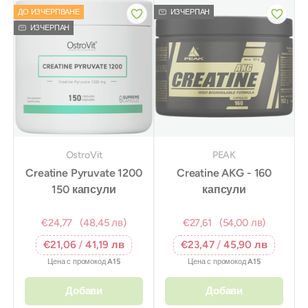
ДО ИЗЧЕРПВАНЕ
ИЗЧЕРПАН
ИЗЧЕРПАН
OstroVit
PEAK
Creatine Pyruvate 1200
Creatine AKG - 160
150 капсули
капсули
€24,77
(48,45 лв)
€27,61
(54,00 лв)
€21,06
/
41,19 лв
€23,47
/
45,90 лв
Цена с промокод
A15
Цена с промокод
A15
Добави
Добави