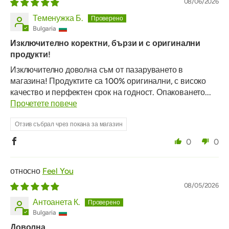
08/06/2026
Теменужка Б.
Bulgaria
Изключително коректни, бързи и с оригинални
продукти!
Изключително доволна съм от пазаруването в
магазина! Продуктите са 100% оригинални, с високо
качество и перфектен срок на годност. Опаковането...
Прочетете повече
Отзив събрал чрез покана за магазин
0
0
Feel You
08/05/2026
Антоанета К.
Bulgaria
Доволна