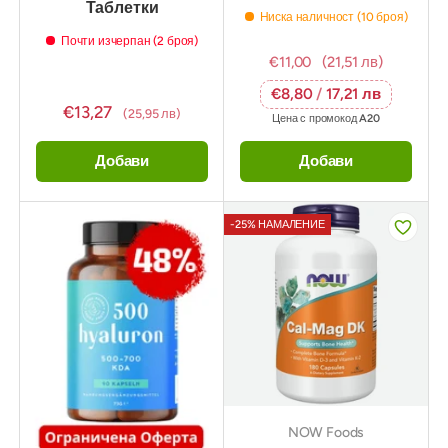
Таблетки
Ниска наличност (10 броя)
Почти изчерпан (2 броя)
€11,00
(21,51 лв)
€8,80
/
17,21 лв
€13,27
(25,95 лв)
Цена с промокод
A20
Добави
Добави
-25% НАМАЛЕНИЕ
NOW Foods