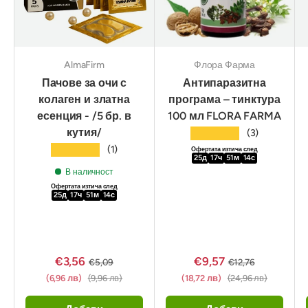
AlmaFirm
Флора Фарма
Пачове за очи с
Антипаразитна
колаген и златна
програма – тинктура
есенция - /5 бр. в
100 мл FLORA FARMA
кутия/
★★★★★
(3)
★★★★★
(1)
Офертата изтича след
25
д
17
ч
51
м
12
с
В наличност
Офертата изтича след
25
д
17
ч
51
м
12
с
€3,56
€9,57
€5,09
€12,76
(6,96 лв)
(9,96 лв)
(18,72 лв)
(24,96 лв)