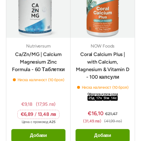
Nutriversum
NOW Foods
Ca/Zn/MG | Calcium
Coral Calcium Plus |
Magnesium Zinc
with Calcium,
Formula - 60 Таблетки
Magnesium & Vitamin D
- 100 капсули
Ниска наличност (10 броя)
Ниска наличност (10 броя)
Офертата изтича след
25
д
17
ч
51
м
12
с
€9,18
(17,95 лв)
€16,10
€21,47
€6,89
/
13,48 лв
(31,49 лв)
(41,99 лв)
Цена с промокод
A25
Добави
Добави