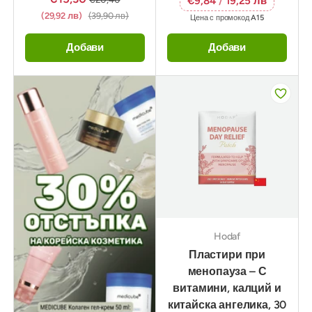
€9,84
/
19,25 лв
(29,92 лв)
(39,90 лв)
Цена с промокод
A15
Добави
Добави
Hodaf
Пластири при
менопауза – С
витамини, калций и
китайска ангелика, 30