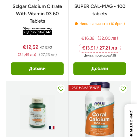
Solgar Calcium Citrate
SUPER CAL-MAG - 100
With Vitamin D3 60
tablets
Tablets
Ниска наличност (10 броя)
Офертата изтича след
25
д
17
ч
51
м
12
с
€16,36
(32,00 лв)
€12,52
€13,92
€13,91
/
27,21 лв
(24,49 лв)
(27,23 лв)
Цена с промокод
A15
Добави
Добави
-25% НАМАЛЕНИЕ
Код за намаление!