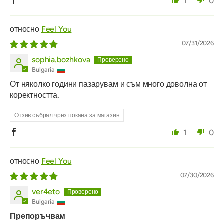
1
0
Feel You
07/31/2026
sophia.bozhkova
Bulgaria
От няколко години пазарувам и съм много доволна от
коректността.
Отзив събрал чрез покана за магазин
1
0
Feel You
07/30/2026
ver4eto
Bulgaria
Препоръчвам