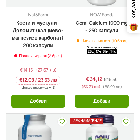
Nat&Form
NOW Foods
Кости и мускули -
Coral Calcium 1000 mg
Доломит (калциево-
- 250 капсули
магнезиев карбонат),
Ниска наличност (10 броя)
200 капсули
Офертата изтича след
25
д
17
ч
51
м
12
с
Почти изчерпан (2 броя)
€14,15
(27,67 лв)
€34,12
€45,50
€12,03
/
23,53 лв
(66,73 лв)
(88,99 лв)
Цена с промокод
A15
Добави
Добави
-25% НАМАЛЕНИЕ