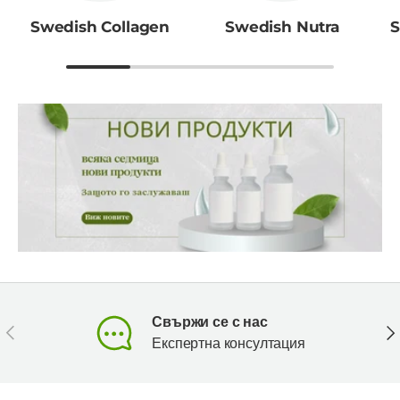
Swedish Collagen
Swedish Nutra
S
Свържи се с нас
Предишен
Сл
Експертна консултация