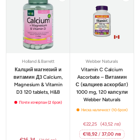
Holland & Barrett
Webber Naturals
Калций магнезий и
Vitamin C Calcium
витамин Д3 Calcium,
Ascorbate – Витамин
Magnesium & Vitamin
С (калциев аскорбат)
D3 120 tablets, H&B
1000 mg, 120 капсули
Webber Naturals
Почти изчерпан (2 броя)
Ниска наличност (10 броя)
€22,25
(43,52 лв)
€18,92
/
37,00 лв
€16,34