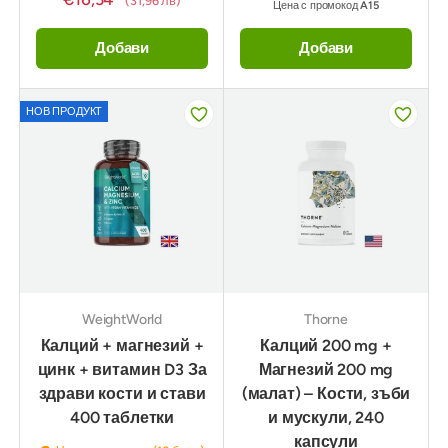
(31,96 лв)
Цена с промокод
A15
Добави
Добави
НОВ ПРОДУКТ
WeightWorld
Thorne
Калций + магнезий +
Калций 200 mg +
цинк + витамин D3 За
Магнезий 200 mg
здрави кости и стави
(малат) – Кости, зъби
400 таблетки
и мускули, 240
капсули