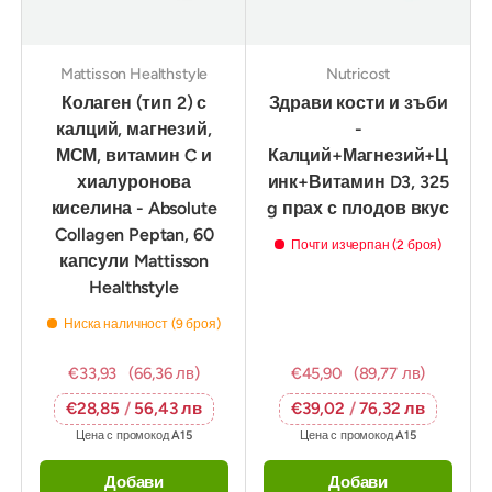
Mattisson Healthstyle
Nutricost
Колаген (тип 2) с
Здрави кости и зъби
калций, магнезий,
-
МСМ, витамин C и
Калций+Магнезий+Ц
хиалуронова
инк+Витамин D3, 325
киселина - Absolute
g прах с плодов вкус
Collagen Peptan, 60
Почти изчерпан (2 броя)
капсули Mattisson
Healthstyle
Ниска наличност (9 броя)
€33,93
(66,36 лв)
€45,90
(89,77 лв)
€28,85
/
56,43 лв
€39,02
/
76,32 лв
Цена с промокод
A15
Цена с промокод
A15
Добави
Добави