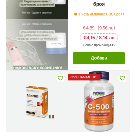
броя
Ниска наличност (10 броя)
€4,89
(9,56 лв)
€4,16
/
8,14 лв
Цена с промокод
A15
Добави
-25% НАМАЛЕНИЕ