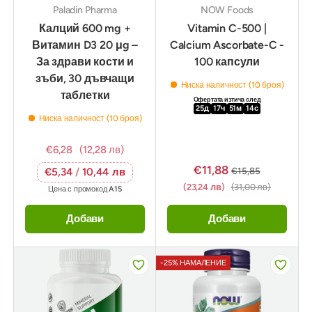
Paladin Pharma
NOW Foods
Калций 600 mg +
Vitamin C-500 |
Витамин D3 20 μg –
Calcium Ascorbate-C -
За здрави кости и
100 капсули
зъби, 30 дъвчащи
Ниска наличност (10 броя)
таблетки
Офертата изтича след
25
д
17
ч
51
м
12
с
Ниска наличност (10 броя)
€6,28
(12,28 лв)
€11,88
€15,85
€5,34
/
10,44 лв
(23,24 лв)
(31,00 лв)
Цена с промокод
A15
Добави
Добави
-25% НАМАЛЕНИЕ