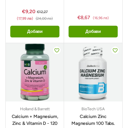
€9,20
€12,27
€8,67
(16,96 лв)
(17,99 лв)
(24,00 лв)
Добави
Добави
Holland & Barrett
BioTech USA
Calcium + Magnesium,
Calcium Zinc
Zinc & Vitamin D - 120
Magnesium 100 Tabs.