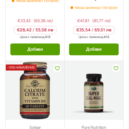
Ниска наличност (10 броя)
Ниска наличност (10 броя)
€33,43
(65,38 лв)
€41,81
(81,77 лв)
€28,42
/
55,58 лв
€35,54
/
69,51 лв
Цена с промокод
A15
Цена с промокод
A15
Добави
Добави
-10% НАМАЛЕНИЕ
Solgar
Pure Nutrition