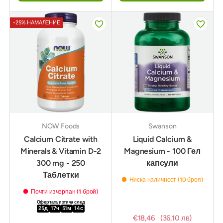
-25% НАМАЛЕНИЕ
NOW Foods
Swanson
Calcium Citrate with
Liquid Calcium &
Minerals & Vitamin D-2
Magnesium - 100 Гел
300 mg - 250
капсули
Таблетки
Ниска наличност (10 броя)
Почти изчерпан (1 брой)
Офертата изтича след
25
д
17
ч
51
м
12
с
€18,46
(36,10 лв)