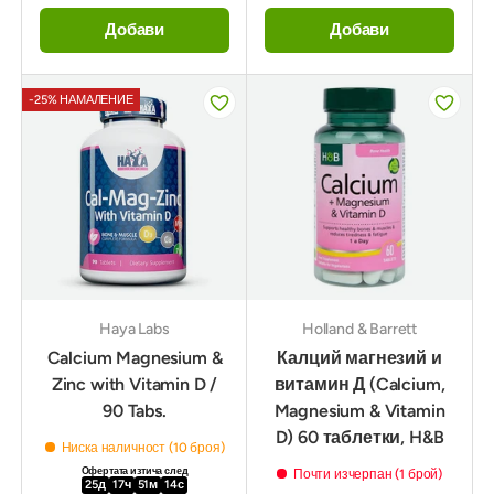
Добави
Добави
-25% НАМАЛЕНИЕ
Haya Labs
Holland & Barrett
Calcium Magnesium &
Калций магнезий и
Zinc with Vitamin D /
витамин Д (Calcium,
90 Tabs.
Magnesium & Vitamin
D) 60 таблетки, H&B
Ниска наличност (10 броя)
Офертата изтича след
Почти изчерпан (1 брой)
25
д
17
ч
51
м
12
с