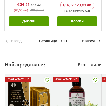
€34,51
€46,02
€14,77
/
28,89 лв
(67,50 лв)
(90,01 лв)
Цена с промокод
A20
Добави
Добави
Назад
Страница 1 / 10
Напред
Най-продавани:
Вижте всички
-30% НАМАЛЕНИЕ
-25% НАМАЛЕНИЕ
-