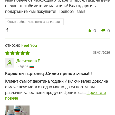
Има повече от необходимото, което търся, така, че вече
е един от любимите ми магазини! Благодаря и за
подаръците към покупките! Препоръчвам!
Отзив събрал чрез покана за магазин
0
0
Feel You
08/01/2026
Десислава Б.
Bulgaria
Коректен търговец .Силно препоръчвам!!!
Клиент съм от десетина години.Изключително доволна
съм,че вече мога от едно място да си поръчвам
различни качествени продукти.Цените са...
Прочетете
повече