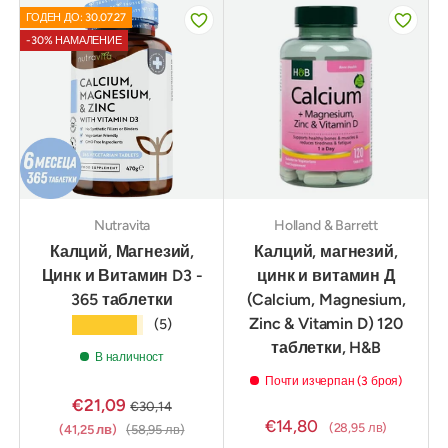
ГОДЕН ДО: 30.07.27
-30% НАМАЛЕНИЕ
Nutravita
Holland & Barrett
Калций, Магнезий,
Калций, магнезий,
Цинк и Витамин D3 -
цинк и витамин Д
365 таблетки
(Calcium, Magnesium,
Zinc & Vitamin D) 120
★★★★★
(5)
таблетки, H&B
В наличност
Почти изчерпан (3 броя)
€21,09
€30,14
€14,80
(28,95 лв)
(41,25 лв)
(58,95 лв)