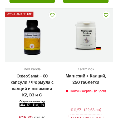
-25% НАМАЛЕНИЕ
Red Panda
Karl Minck
OsteoSanat – 60
Магнезий + Калций,
капсули / Формула с
250 таблетки
калций и витамини
Почти изчерпан (2 броя)
K2, D3 и C
Офертата изтича след
25
д
17
ч
51
м
12
с
€11,57
(22,63 лв)
€15,30
€20,40