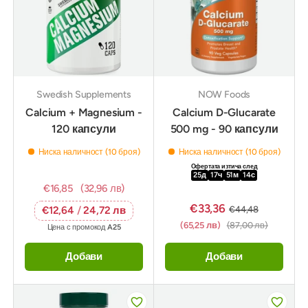
Swedish Supplements
NOW Foods
Calcium + Magnesium -
Calcium D-Glucarate
120 капсули
500 mg - 90 капсули
Ниска наличност (10 броя)
Ниска наличност (10 броя)
Офертата изтича след
25
д
17
ч
51
м
12
с
€16,85
(32,96 лв)
€33,36
€44,48
€12,64
/
24,72 лв
(65,25 лв)
(87,00 лв)
Цена с промокод
A25
Добави
Добави