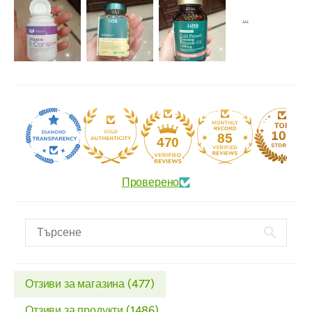
85
470
Проверено
Отзиви за магазина (
477
)
Отзиви за продукти (
1486
)