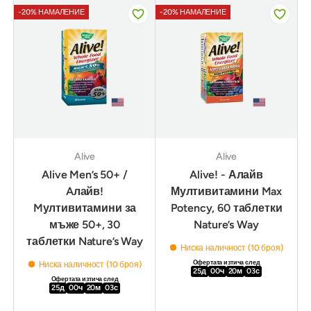
-20% НАМАЛЕНИЕ
-20% НАМАЛЕНИЕ
Alive
Alive
Alive Men’s 50+ /
Alive! - Алайв
Aлайв!
Мултивитамини Max
Mултивитамини за
Potency, 60 таблетки
мъже 50+, 30
Nature’s Way
таблетки Nature’s Way
Ниска наличност (10 броя)
Офертата изтича след
Ниска наличност (10 броя)
25
д
00
ч
20
м
02
с
Офертата изтича след
25
д
00
ч
20
м
02
с