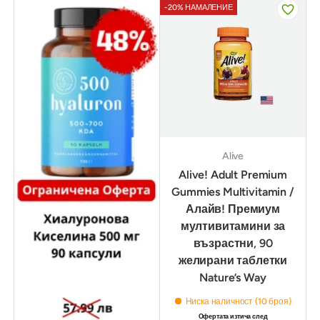
-20% НАМАЛЕНИЕ
Alive
Alive! Adult Premium
Gummies Multivitamin /
Алайв! Премиум
мултивитамини за
възрастни, 90
желирани таблетки
Nature’s Way
Ниска наличност (10 броя)
Офертата изтича след