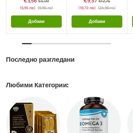
€3,56
€9,57
€5,09
€12,76
(6,96 лв)
(9,96 лв)
(18,72 лв)
(24,96 лв)
Добави
Добави
Последно разгледани
Любими Категории: