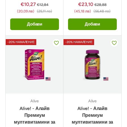
€10,27
€23,10
€12,84
€28,88
(20,09 лв)
(25,11 лв)
(45,18 лв)
(56,48 лв)
Добави
Добави
-20% НАМАЛЕНИЕ
-20% НАМАЛЕНИЕ
Alive
Alive
Alive! - Алайв
Alive! - Алайв
Премиум
Премиум
мултивитамини за
мултивитамини за