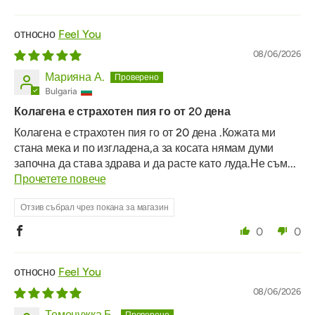
Feel You
08/06/2026
Марияна А.
Bulgaria
Колагена е страхотен пия го от 20 дена
Колагена е страхотен пия го от 20 дена .Кожата ми
стана мека и по изгладена,а за косата нямам думи
започна да става здрава и да расте като луда.Не съм...
Прочетете повече
Отзив събрал чрез покана за магазин
0
0
Feel You
08/06/2026
Теменужка Б.