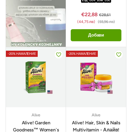
25
д
00
ч
20
м
02
с
€22,88
€28,61
(44,75 лв)
(55,96 лв)
Добави
-20% НАМАЛЕНИЕ
-20% НАМАЛЕНИЕ
Alive
Alive
Alive! Garden
Alive! Hair, Skin & Nails
Goodness™ Women`s
Multivitamin - Алайв!