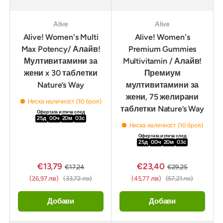
Alive
Alive
Alive! Women's Multi
Alive! Women's
Max Potency/ Алайв!
Premium Gummies
Мултивитамини за
Multivitamin / Алайв!
жени x 30 таблетки
Премиум
Nature’s Way
мултивитамини за
жени, 75 желирани
Ниска наличност (10 броя)
таблетки Nature’s Way
Офертата изтича след
25
д
00
ч
20
м
02
с
Ниска наличност (10 броя)
Офертата изтича след
25
д
00
ч
20
м
02
с
€13,79
€23,40
€17,24
€29,25
(26,97 лв)
(33,72 лв)
(45,77 лв)
(57,21 лв)
Добави
Добави