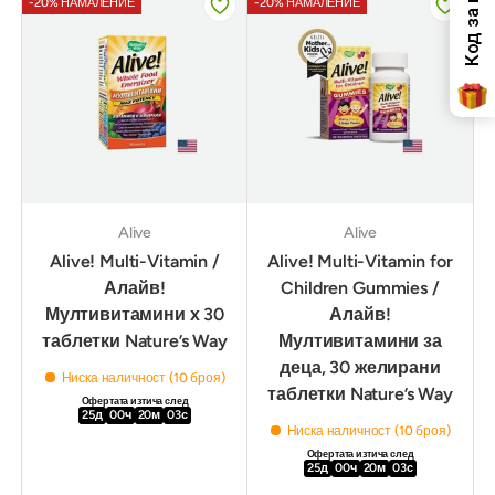
-20% НАМАЛЕНИЕ
-20% НАМАЛЕНИЕ
Alive
Alive
Alive! Multi-Vitamin /
Alive! Multi-Vitamin for
Алайв!
Children Gummies /
Мултивитамини х 30
Алайв!
таблетки Nature’s Way
Мултивитамини за
деца, 30 желирани
Ниска наличност (10 броя)
таблетки Nature’s Way
Офертата изтича след
25
д
00
ч
20
м
02
с
Ниска наличност (10 броя)
Офертата изтича след
25
д
00
ч
20
м
02
с