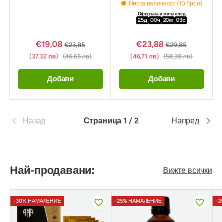
Ниска наличност (10 броя)
Офертата изтича след
25
д
00
ч
20
м
02
с
€19,08
€23,88
€23,85
€29,85
(37,32 лв)
(46,65 лв)
(46,71 лв)
(58,38 лв)
Добави
Добави
Назад
Страница 1 / 2
Напред
Най-продавани:
Вижте всички
-30% НАМАЛЕНИЕ
-25% НАМАЛЕНИЕ
-