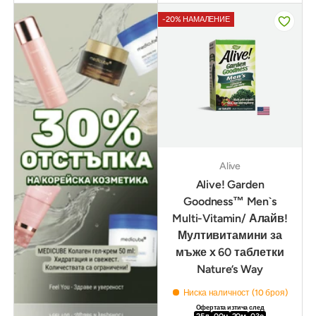
-20% НАМАЛЕНИЕ
Alive
Alive! Garden
Goodness™ Men`s
Multi-Vitamin/ Алайв!
Мултивитамини за
мъже х 60 таблетки
Nature’s Way
Ниска наличност (10 броя)
Офертата изтича след