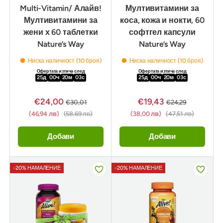
Multi-Vitamin/ Алайв!
Мултивитамини за
Мултивитамини за
коса, кожа и нокти, 60
жени х 60 таблетки
софтгел капсули
Nature’s Way
Nature’s Way
Ниска наличност (10 броя)
Ниска наличност (10 броя)
Офертата изтича след
Офертата изтича след
25
д
00
ч
20
м
02
с
25
д
00
ч
20
м
02
с
€24,00
€19,43
€30,01
€24,29
(46,94 лв)
(58,69 лв)
(38,00 лв)
(47,51 лв)
Добави
Добави
-20% НАМАЛЕНИЕ
-20% НАМАЛЕНИЕ