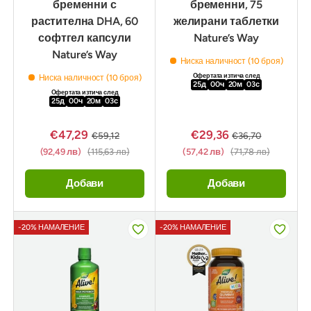
бременни с
бременни, 75
растителна DHA, 60
желирани таблетки
софтгел капсули
Nature’s Way
Nature’s Way
Ниска наличност (10 броя)
Офертата изтича след
Ниска наличност (10 броя)
25
д
00
ч
20
м
02
с
Офертата изтича след
25
д
00
ч
20
м
02
с
€47,29
€29,36
€59,12
€36,70
(92,49 лв)
(115,63 лв)
(57,42 лв)
(71,78 лв)
Добави
Добави
-20% НАМАЛЕНИЕ
-20% НАМАЛЕНИЕ