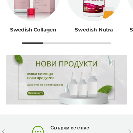
Swedish Collagen
Swedish Nutra
S
Свържи се с нас
Предишен
Сл