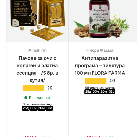
AlmaFirm
Флора Фарма
Пачове за очи с
Антипаразитна
колаген и златна
програма – тинктура
есенция - /5 бр. в
100 мл FLORA FARMA
кутия/
★★★★★
(3)
★★★★★
(1)
Офертата изтича след
25
д
00
ч
20
м
02
с
В наличност
Офертата изтича след
25
д
00
ч
20
м
02
с