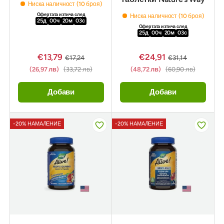
Ниска наличност (10 броя)
Офертата изтича след
Ниска наличност (10 броя)
25
д
00
ч
20
м
02
с
Офертата изтича след
25
д
00
ч
20
м
02
с
€13,79
€24,91
€17,24
€31,14
(26,97 лв)
(33,72 лв)
(48,72 лв)
(60,90 лв)
Добави
Добави
-20% НАМАЛЕНИЕ
-20% НАМАЛЕНИЕ