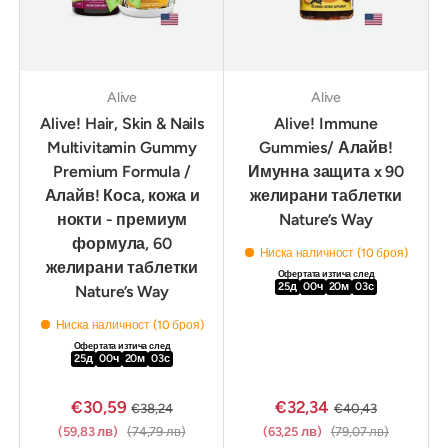
Alive
Alive
Alive! Hair, Skin & Nails
Alive! Immune
Multivitamin Gummy
Gummies/ Алайв!
Premium Formula /
Имунна защита x 90
Алайв! Коса, кожа и
желирани таблетки
нокти - премиум
Nature’s Way
формула, 60
Ниска наличност (10 броя)
желирани таблетки
Офертата изтича след
25
д
00
ч
20
м
02
с
Nature’s Way
Ниска наличност (10 броя)
Офертата изтича след
25
д
00
ч
20
м
02
с
€30,59
€32,34
€38,24
€40,43
(59,83 лв)
(74,79 лв)
(63,25 лв)
(79,07 лв)