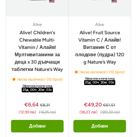
Alive
Alive
Alive! Children's
Alive! Fruit Source
Chewable Multi-
Vitamin C / Алайв!
Vitamin / Алайв!
Витамин С от
Мултивитамини за
плодове (пудра) 120
деца x 30 дъвчащи
g Nature’s Way
таблетки Nature’s Way
Ниска наличност (10 броя)
Офертата изтича след
Ниска наличност (10 броя)
25
д
00
ч
20
м
02
с
Офертата изтича след
25
д
00
ч
20
м
02
с
€6,64
€49,20
€8,31
€61,51
(12,99 лв)
(16,25 лв)
(96,23 лв)
(120,30 лв)
Добави
Добави