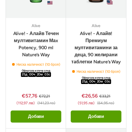
Alive
Alive
Alive! - Алайв Течен
Alive! - Алайв!
мултивитамин Маx
Премиум
Potency, 900 ml
мултивитамини за
Nature’s Way
деца, 90 желирани
таблетки Nature’s Way
Ниска наличност (10 броя)
Офертата изтича след
Ниска наличност (10 броя)
25
д
00
ч
20
м
02
с
Офертата изтича след
25
д
00
ч
20
м
02
с
€57,76
€26,56
€72,21
€33,21
(112,97 лв)
(141,23 лв)
(51,95 лв)
(64,95 лв)
Добави
Добави