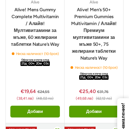
Alive
Alive
Alive! Mens Gummy
Alive! Men’s 50+
Complete Multivitamin
Premium Gummies
/ Алайв!
Multivitamin / Алайв!
Мултивитамини за
Премиум
мъже, 60 желирани
мултивитамини за
таблетки Nature’s Way
мъже 50+, 75
желирани таблетки
Ниска наличност (10 броя)
Nature’s Way
Офертата изтича след
25
д
00
ч
20
м
02
с
Ниска наличност (10 броя)
Офертата изтича след
25
д
00
ч
20
м
02
с
€19,64
€25,40
€24,55
€31,76
(38,41 лв)
(48,02 лв)
(49,68 лв)
(62,12 лв)
Код за намаление!
Добави
Добави