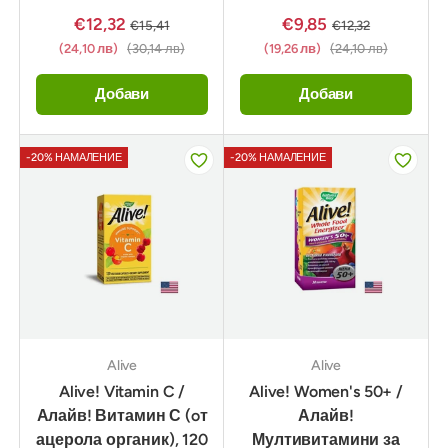
€12,32
€9,85
€15,41
€12,32
(24,10 лв)
(30,14 лв)
(19,26 лв)
(24,10 лв)
Добави
Добави
-20% НАМАЛЕНИЕ
-20% НАМАЛЕНИЕ
Alive
Alive
Alive! Vitamin C /
Alive! Women's 50+ /
Алайв! Витамин С (oт
Алайв!
ацерола органик), 120
Мултивитамини за