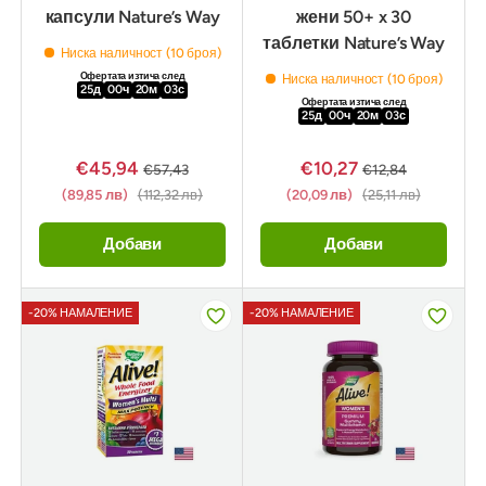
капсули Nature’s Way
жени 50+ x 30
таблетки Nature’s Way
Ниска наличност (10 броя)
Офертата изтича след
Ниска наличност (10 броя)
25
д
00
ч
20
м
02
с
Офертата изтича след
25
д
00
ч
20
м
02
с
€45,94
€10,27
€57,43
€12,84
(89,85 лв)
(112,32 лв)
(20,09 лв)
(25,11 лв)
Добави
Добави
-20% НАМАЛЕНИЕ
-20% НАМАЛЕНИЕ