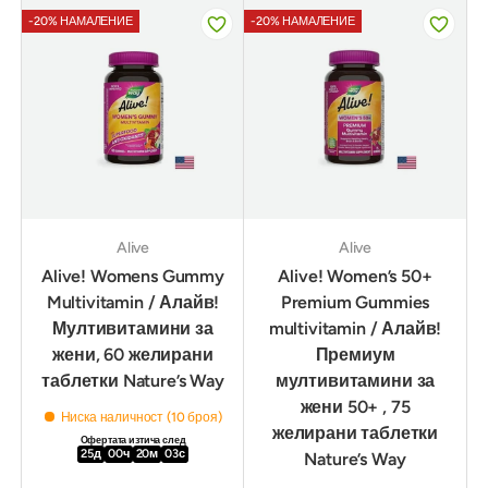
-20% НАМАЛЕНИЕ
-20% НАМАЛЕНИЕ
Alive
Alive
Alive! Womens Gummy
Alive! Women’s 50+
Multivitamin / Алайв!
Premium Gummies
Мултивитамини за
multivitamin / Алайв!
жени, 60 желирани
Премиум
таблетки Nature’s Way
мултивитамини за
жени 50+ , 75
Ниска наличност (10 броя)
желирани таблетки
Офертата изтича след
25
д
00
ч
20
м
02
с
Nature’s Way