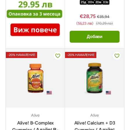
25
д
00
ч
20
м
02
с
€28,75
€35,94
(56,23 лв)
(70,29 лв)
Добави
-20% НАМАЛЕНИЕ
-20% НАМАЛЕНИЕ
Alive
Alive
Alive! B-Complex
Alive! Calcium + D3
Gummies / Алайв! В-
Gummies / Алайв!