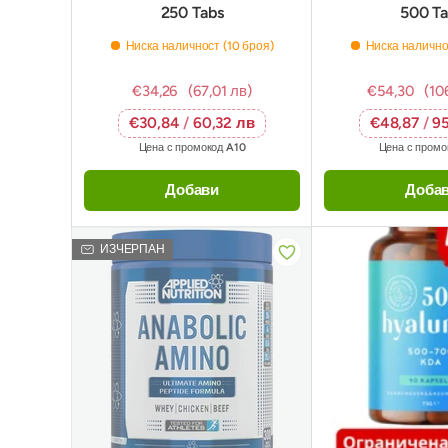
250 Tabs
500 Ta
Ниска наличност (10 броя)
Ниска налично
€34,26
(67,01 лв)
€54,30
(10
€30,84
/
60,32 лв
€48,87
/
95
Цена с промокод
A10
Цена с пром
Добави
Доба
ИЗЧЕРПАН