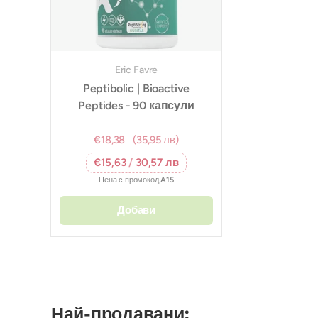
Eric Favre
Peptibolic | Bioactive
Peptides - 90 капсули
€18,38
(35,95 лв)
€15,63
/
30,57 лв
Цена с промокод
A15
Добави
Най-продавани: