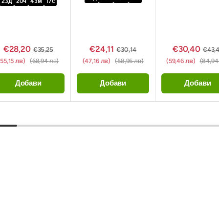
23
д
20
ч
43
м
15
с
€28,20
€24,11
€30,40
€35,25
€30,14
€43,
(55,15 лв)
(68,94 лв)
(47,16 лв)
(58,95 лв)
(59,46 лв)
(84,94
Добави
Добави
Добави