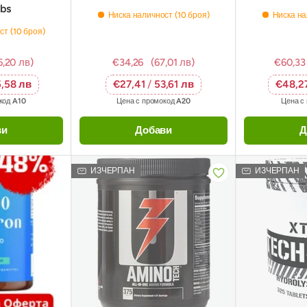
bs
Ниска наличност (10 броя)
Ниска на
ст (10 броя)
6,20 лв)
€34,26
(67,01 лв)
€60,33
,58 лв
€27,41
/
53,61 лв
€48,2
окод
A10
Цена с промокод
A20
Цена с
ви
Добави
Д
ИЗЧЕРПАН
ИЗЧЕРПАН