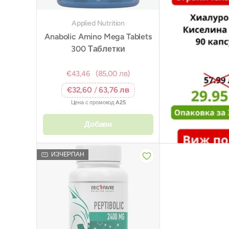
Applied Nutrition
Anabolic Amino Mega Tablets
300 Таблетки
€43,46
(85,00 лв)
€32,60
/
63,76 лв
Цена с промокод
A25
Добави
ИЗЧЕРПАН