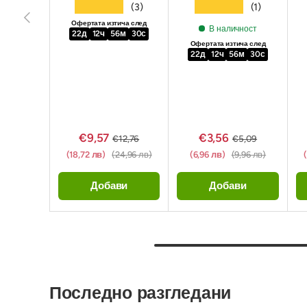
★★★★★
★★★★★
(3)
(1)
Предишен
Офертата изтича след
В наличност
22
д
12
ч
56
м
29
с
Офертата изтича след
22
д
12
ч
56
м
29
с
€9,57
€3,56
€12,76
€5,09
(18,72 лв)
(24,96 лв)
(6,96 лв)
(9,96 лв)
Добави
Добави
Последно разгледани