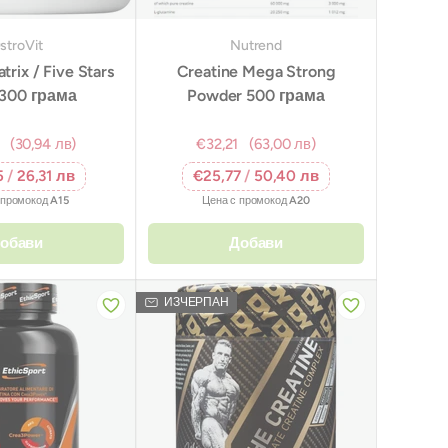
stroVit
Nutrend
trix / Five Stars
Creatine Mega Strong
 300 грама
Powder 500 грама
(30,94 лв)
€32,21
(63,00 лв)
5
/
26,31 лв
€25,77
/
50,40 лв
 промокод
A15
Цена с промокод
A20
обави
Добави
ИЗЧЕРПАН