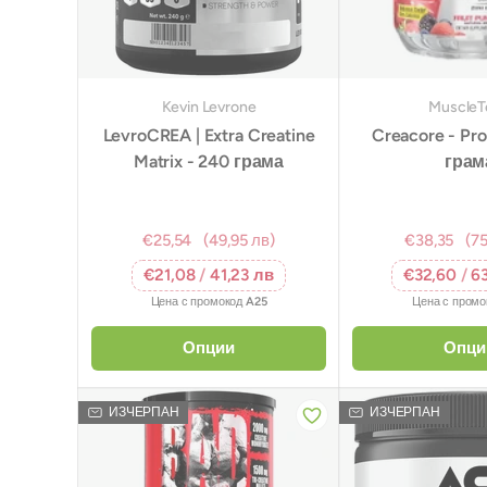
Kevin Levrone
MuscleT
LevroCREA | Extra Creatine
Creacore - Pro
Matrix - 240 грама
грам
€25,54
(49,95 лв)
€38,35
(75
€21,08
/
41,23 лв
€32,60
/
6
Цена с промокод
A25
Цена с пром
Опции
Опци
ИЗЧЕРПАН
ИЗЧЕРПАН