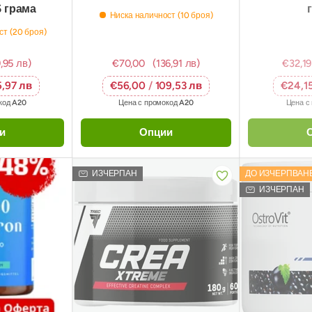
5 грама
Ниска наличност (10 броя)
ст (20 броя)
9,95 лв)
€70,00
(136,91 лв)
€32,19
5,97 лв
€56,00
/
109,53 лв
€24,1
код
A20
Цена с промокод
A20
Цена с
и
Опции
ИЗЧЕРПАН
ДО ИЗЧЕРПВАН
ИЗЧЕРПАН