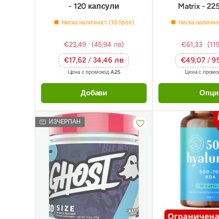
- 120 капсули
Matrix - 22
Ниска наличност (10 броя)
Ниска налично
€23,49
(45,94 лв)
€61,33
(11
€17,62
/
34,46 лв
€49,07
/
9
Цена с промокод
A25
Цена с промо
Добави
Опци
ИЗЧЕРПАН