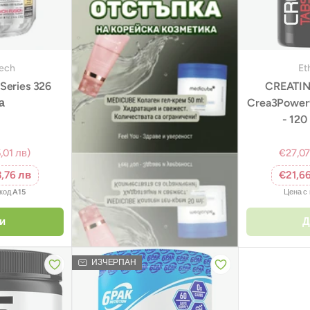
ech
Et
Series 326
CREATINA
а
Crea3Power®
- 120
,01 лв)
€27,0
3,76 лв
€21,6
окод
A15
Цена с
и
Д
ИЗЧЕРПАН