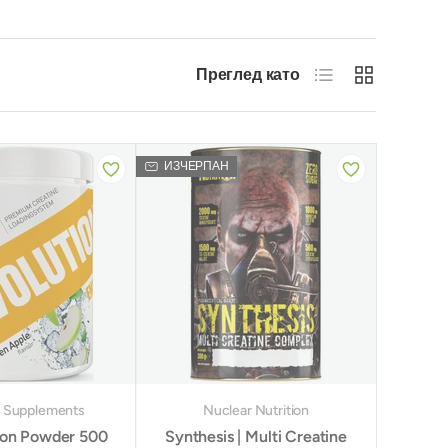
Списък
Решетка
Преглед като
ИЗЧЕРПАН
 Supplements
Nuclear Nutrition
ion Powder 500
Synthesis | Multi Creatine