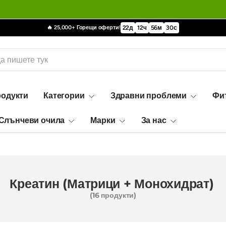
🔥 25,000+ Горещи оферти!
22
д
12
ч
56
м
29
с
родукти
Категории
Здравни проблеми
Фи
Слънчеви очила
Марки
За нас
Креатин (Матрици + Монохидрат)
(16 продукти)