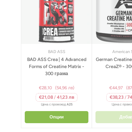
BAD ASS
American 
BAD ASS Crea | 4 Advanced
German Creatine 
Forms of Creatine Matrix -
CreaZ® - 3
300 грама
€28,10
(54,96 лв)
€44,97
(87
€21,08
/
41,23 лв
€38,23
/
74
Цена с промокод
A25
Цена с пром
Опции
Доба