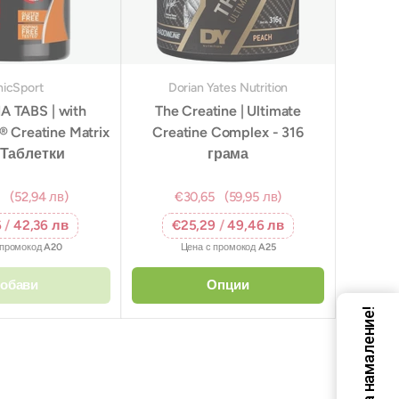
hicSport
Dorian Yates Nutrition
 TABS | with
The Creatine | Ultimate
 Creatine Matrix
Creatine Complex - 316
 Таблетки
грама
7
(52,94 лв)
€30,65
(59,95 лв)
6
/
42,36 лв
€25,29
/
49,46 лв
 промокод
A20
Цена с промокод
A25
обави
Опции
Код за намаление!