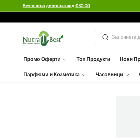
Огромен избор - 99,995 артикула
Търсене
Търсене
Промо Оферти
Топ Продукти
Нови П
Парфюми и Козметика
Часовници