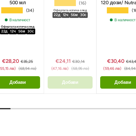
500 мл
120 дози/ Nutra
★★★★★
(16)
★★★★★
★★★★★
(34)
(1
Офертата изтича след
22
д
12
ч
56
м
29
с
В наличност
В наличност
Офертата изтича след
22
д
12
ч
56
м
29
с
€28,20
€24,11
€30,40
€35,25
€30,14
€43,
(55,15 лв)
(68,94 лв)
(47,16 лв)
(58,95 лв)
(59,46 лв)
(84,94
Добави
Добави
Добави