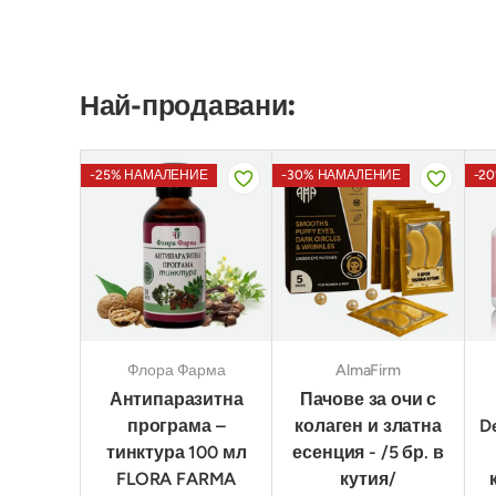
Най-продавани:
-25% НАМАЛЕНИЕ
-30% НАМАЛЕНИЕ
-2
Флора Фарма
AlmaFirm
Антипаразитна
Пачове за очи с
програма –
колаген и златна
D
тинктура 100 мл
есенция - /5 бр. в
FLORA FARMA
кутия/