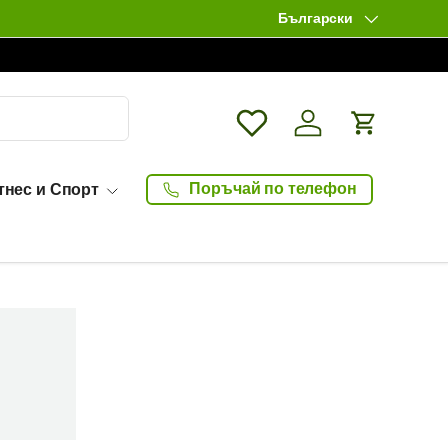
Български
Език
Wishlist
Влизане / Log in
Количка
Поръчай по телефон
тнес и Спорт