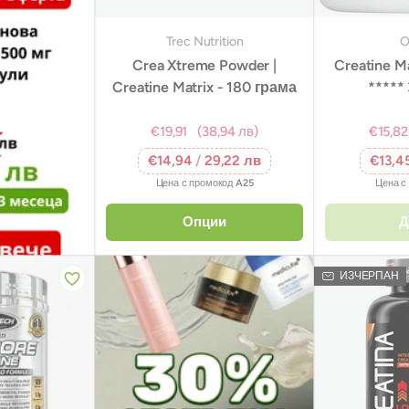
Trec Nutrition
O
Crea Xtreme Powder |
Creatine Ma
Creatine Matrix - 180 грама
*****
€19,91
(38,94 лв)
€15,82
€14,94
/
29,22 лв
€13,4
Цена с промокод
A25
Цена с
Опции
Д
ИЗЧЕРПАН