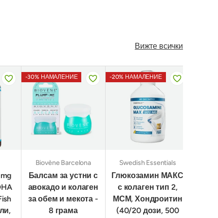
Вижте всички
-30% НАМАЛЕНИЕ
-20% НАМАЛЕНИЕ
-30% Н
Biovène Barcelona
Swedish Essentials
 mg
Балсам за устни с
Глюкозамин МАКС
Корей
DHA
авокадо и колаген
с колаген тип 2,
ли
ish
за обем и мекота -
МСМ, Хондроитин
ли,
8 грама
(40/20 дози, 500
х