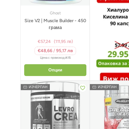
Ghost
Size V2 | Muscle Builder - 450
грама
€57,24
(111,95 лв)
€48,66
/
95,17 лв
Цена с промокод
A15
Опции
ИЗЧЕРПАН
ИЗЧЕРПАН