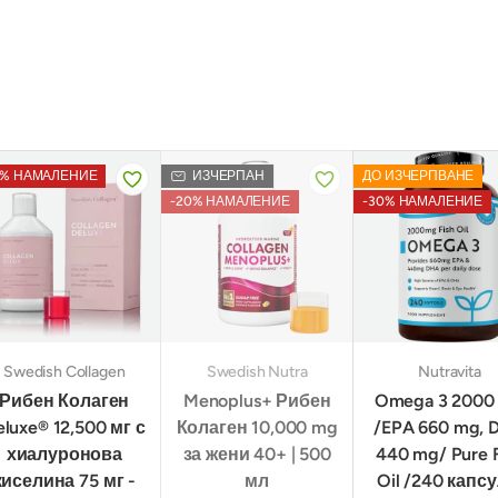
0% НАМАЛЕНИЕ
ИЗЧЕРПАН
ДО ИЗЧЕРПВАНЕ
-20% НАМАЛЕНИЕ
-30% НАМАЛЕНИЕ
Swedish Collagen
Swedish Nutra
Nutravita
Рибен Колаген
Menoplus+ Рибен
Omega 3 2000
eluxe® 12,500 мг с
Колаген 10,000 mg
/EPA 660 mg, 
хиалуронова
за жени 40+ | 500
440 mg/ Pure F
киселина 75 мг -
мл
Oil /240 капсу