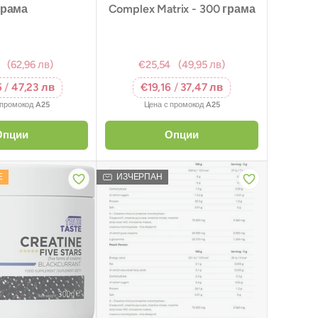
грама
Complex Matrix - 300 грама
(62,96 лв)
€25,54
(49,95 лв)
5
/
47,23 лв
€19,16
/
37,47 лв
 промокод
A25
Цена с промокод
A25
Опции
Опции
Е
ИЗЧЕРПАН