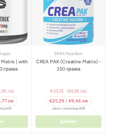
Supps
6PAK Nutrition
Matrix | with
CREA PAK (Creatine Matrix) -
00 грама
330 грама
,95 лв)
€33,72
(65,95 лв)
,77 лв
€25,29
/
49,46 лв
окод
A15
Цена с промокод
A25
ви
Добави