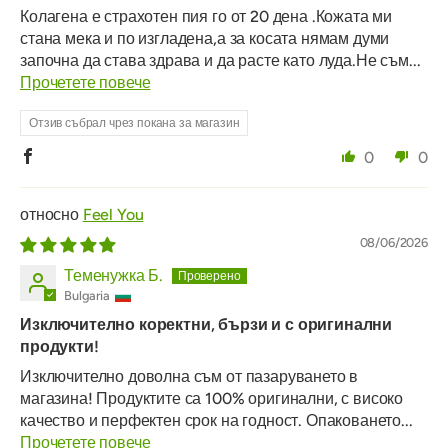
Колагена е страхотен пия го от 20 дена .Кожата ми
стана мека и по изгладена,а за косата нямам думи
започна да става здрава и да расте като луда.Не съм...
Прочетете повече
Отзив събрал чрез покана за магазин
0
0
Feel You
08/06/2026
Теменужка Б.
Bulgaria
Изключително коректни, бързи и с оригинални
продукти!
Изключително доволна съм от пазаруването в
магазина! Продуктите са 100% оригинални, с високо
качество и перфектен срок на годност. Опаковането...
Прочетете повече