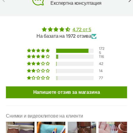
Експертна консултация
4.72 от 5
На базата на 1972 отзива
172
5
116
42
14
77
Напишете отзив за магазина
Снимки и видеоклипове на клиенти