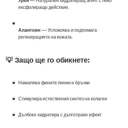
Урея
— Натурален хидратиращ агент с леко
ексфолиращо действие.
Алантоин
— Успокоява и подпомага
регенерацията на кожата.
💡 Защо ще го обикнете:
Намалява фините линии и бръчки
Стимулира естествения синтез на колаген
Дълбоко хидратира с дълготраен ефект