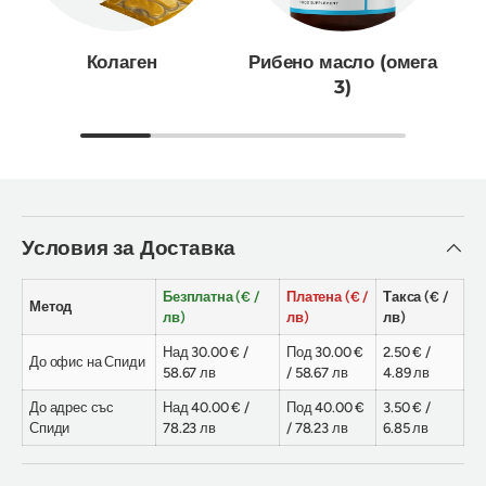
Колаген
Рибено масло (омега
3)
Условия за Доставка
Безплатна (€ /
Платена (€ /
Такса (€ /
Метод
лв)
лв)
лв)
Над 30.00 € /
Под 30.00 €
2.50 € /
До офис на Спиди
58.67 лв
/ 58.67 лв
4.89 лв
До адрес със
Над 40.00 € /
Под 40.00 €
3.50 € /
Спиди
78.23 лв
/ 78.23 лв
6.85 лв