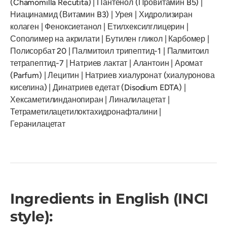
(Chamomilla Recutita) | Пантенол (Провитамин B5) |
Ниацинамид (Витамин B3) | Урея | Хидролизиран
колаген | Феноксиетанол | Етилхексилглицерин |
Сополимер на акрилати | Бутилен гликол | Карбомер |
Полисорбат 20 | Палмитоил трипептид-1 | Палмитоил
тетрапептид-7 | Натриев лактат | Алантоин | Аромат
(Parfum) | Лецитин | Натриев хиалуронат (хиалуронова
киселина) | Динатриев едетат (Disodium EDTA) |
Хексаметилинданопиран | Линалилацетат |
Тетраметилацетилоктахидронафталини |
Геранилацетат
Ingredients in English (INCI
style):