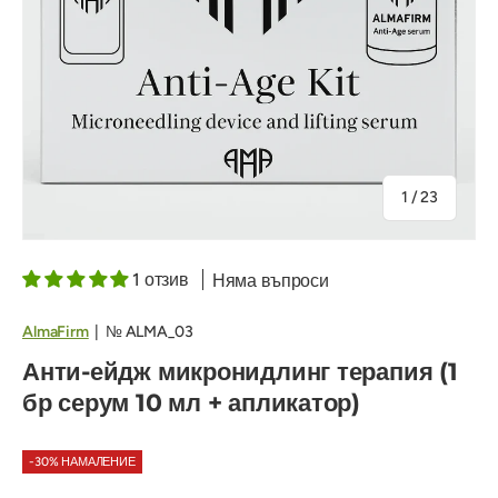
на
1
/
23
1 отзив
Няма въпроси
AlmaFirm
|
№
ALMA_03
Анти-ейдж микронидлинг терапия (1
бр серум 10 мл + апликатор)
-30% НАМАЛЕНИЕ