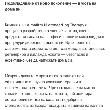
Подмладяване от ново поколение — в уюта на
дома ви
Комплектът Almafirm Microneedling Therapy е
прецизно разработено решение за кожа, което
предоставя силата на професионалните микронидлинг
процедури директно в ръцете ви. Вдъхновен от
съвременната дерматология, този метод възстановява,
регенерира и изглажда кожата — безопасно и
ефективно, без да напускате дома си.
Микронидлингът е признат като една от най-
ефективните и научно доказани терапии в
съвременната естетика. Чрез създаване на микро-
канали по повърхността на кожата, той активира
естествения синтез на колаген, подобрява
стегнатостта, изглажда текстурата и видимо намалява