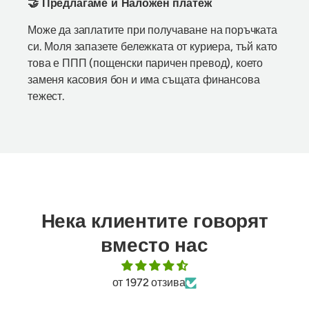
🤝 Предлагаме и Наложен платеж
Може да заплатите при получаване на поръчката
си. Моля запазете бележката от куриера, тъй като
това е ППП (пощенски паричен превод), което
заменя касовия бон и има същата финансова
тежест.
Нека клиентите говорят
вместо нас
от 1972 отзива