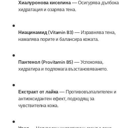
Хиалуронова киселина
— Осигурява дълбока
хидратация и озарява тена.
Ниацинамид (Vitamin B3)
— Изравнява тена,
намалява порите и балансира кожата.
Пантенол (Provitamin B5)
— Успокоява,
хидратира и подпомага възстановяването.
Екстракт от лайка
— Противовъзпалителен и
антиоксидантен ефект, подходящ за
чувствителна кожа.