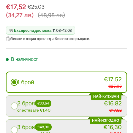
€17,52
€25,03
(34,27 лв)
(48,95 лв)
Експресна доставка:
11.08–12.08
Винаги с
опция преглед
и
безплатно връщане
.
В наличност
€17,52
1 брой
€25,03
НАЙ-КУПУВАН
2 броя
€16,82
€33,64
спестявате €1,40
€17,52
НАЙ-ИЗГОДНО
3 броя
€16,30
€48,90