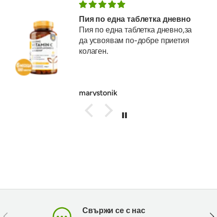
Пия по една таблетка дневно
Пия по една таблетка дневно,за
да усвоявам по-добре приетия
колаген.
marystonik
Свържи се с нас
Предишен
Сл