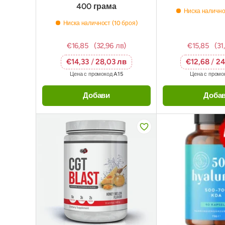
400 грама
Ниска налично
Ниска наличност (10 броя)
€16,85
(32,96 лв)
€15,85
(31
€14,33
/
28,03 лв
€12,68
/
24
Цена с промокод
A15
Цена с промо
Добави
Доба