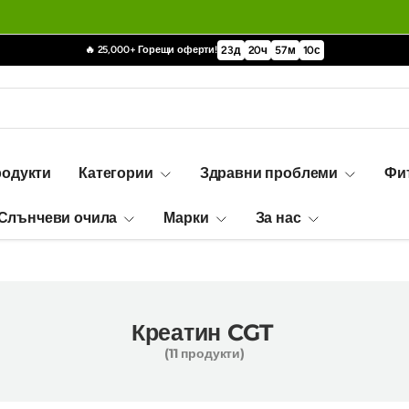
🔥 25,000+ Горещи оферти!
23
д
20
ч
57
м
09
с
родукти
Категории
Здравни проблеми
Фи
Слънчеви очила
Марки
За нас
Креатин CGT
(11 продукти)