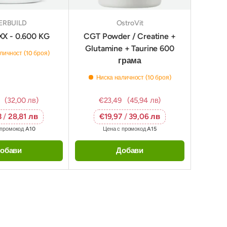
ERBUILD
OstroVit
X - 0.600 KG
CGT Powder / Creatine +
Glutamine + Taurine 600
личност (10 броя)
грама
Ниска наличност (10 броя)
(32,00 лв)
€23,49
(45,94 лв)
3
/
28,81 лв
€19,97
/
39,06 лв
 промокод
A10
Цена с промокод
A15
обави
Добави