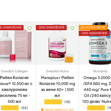
0% НАМАЛЕНИЕ
-20% НАМАЛЕНИЕ
ДО ИЗЧЕРПВАНЕ
-30% НАМАЛЕНИЕ
Swedish Collagen
Swedish Nutra
Nutravita
Рибен Колаген
Menoplus+ Рибен
Omega 3 2000
eluxe® 12,500 мг с
Колаген 10,000 mg
/EPA 660 mg, 
хиалуронова
за жени 40+ | 500
440 mg/ Pure F
киселина 75 мг -
мл
Oil /240 капсу
500 мл
120 дози/ Nutra
★★★★★
(16)
★★★★★
★★★★★
(34)
(1
Ниска наличност (20