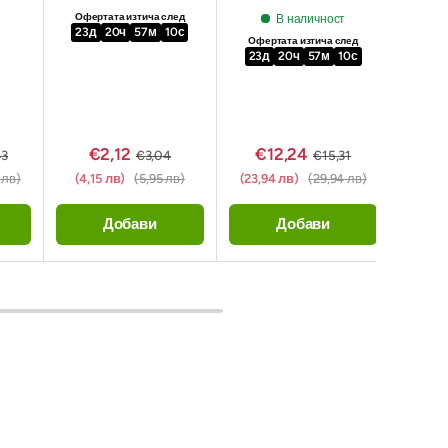
Офертата изтича след
В наличност
23
д
20
ч
57
м
09
с
★
Офертата изтича след
23
д
20
ч
57
м
09
с
Офер
23
д
€2,12
€12,24
€
43
€3,04
€15,31
 лв)
(4,15 лв)
(5,95 лв)
(23,94 лв)
(29,94 лв)
(17,4
Добави
Добави