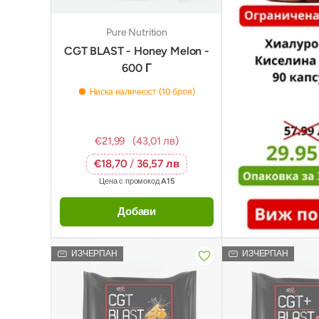
Pure Nutrition
CGT BLAST - Honey Melon -
600 Г
Ниска наличност (10 броя)
€21,99
(43,01 лв)
€18,70
/
36,57 лв
Цена с промокод
A15
Добави
ИЗЧЕРПАН
ИЗЧЕРПАН