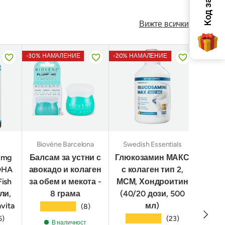
Вижте всички
-30% НАМАЛЕНИЕ
-20% НАМАЛЕНИЕ
-30% Н
Biovène Barcelona
Swedish Essentials
 mg
Балсам за устни с
Глюкозамин МАКС
Корей
DHA
авокадо и колаген
с колаген тип 2,
ли
ish
за обем и мекота -
МСМ, Хондроитин
ли,
8 грама
(40/20 дози, 500
х
vita
мл)
с
★★★★★
(8)
Следв
пепт
★★★★★
6)
(23)
В наличност