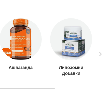
Следв
Ашваганда
Липозомни
Добавки