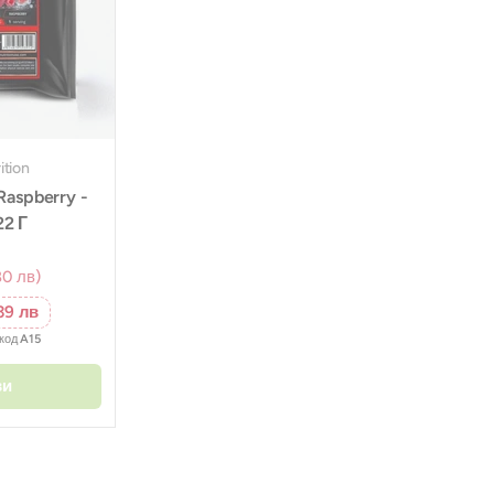
ition
aspberry -
22 Г
80 лв)
39 лв
окод
A15
ви