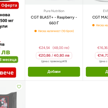
Pure Nutrition
EV
CGT BLAST+ - Raspberry -
CGT MAX
660 Г
Ниска на
Ниска наличност (10 броя)
€24,54
(48,00 лв)
€16,36
€20,86
/
40,80 лв
€14,7
Цена с промокод
A15
Цена с
Добави
Д