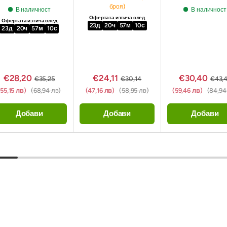
броя)
В наличност
В наличност
Офертата изтича след
Офертата изтича след
23
д
20
ч
57
м
09
с
23
д
20
ч
57
м
09
с
€28,20
€24,11
€30,40
€35,25
€30,14
€43,
(55,15 лв)
(68,94 лв)
(47,16 лв)
(58,95 лв)
(59,46 лв)
(84,94
Добави
Добави
Добави