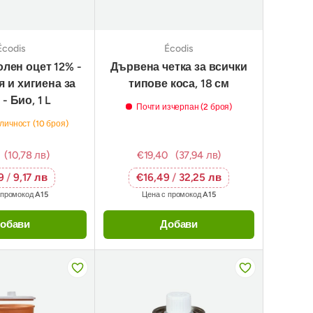
Écodis
Écodis
лен оцет 12% -
Дървена четка за всички
 и хигиена за
типове коса, 18 см
- Био, 1 L
Почти изчерпан (2 броя)
личност (10 броя)
(10,78 лв)
€19,40
(37,94 лв)
69
/
9,17 лв
€16,49
/
32,25 лв
 промокод
A15
Цена с промокод
A15
обави
Добави