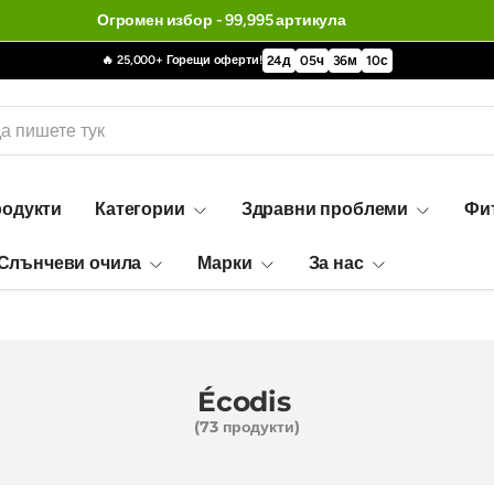
🔥 25,000+ Горещи оферти!
24
д
05
ч
36
м
09
с
родукти
Категории
Здравни проблеми
Фи
Слънчеви очила
Марки
За нас
Écodis
(73 продукти)