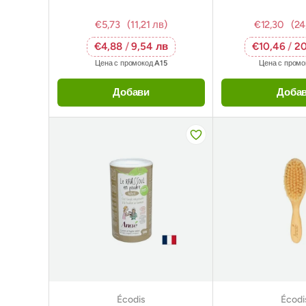
€5,73
(11,21 лв)
€12,30
(24
€4,88
/
9,54 лв
€10,46
/
20
Цена с промокод
A15
Цена с пром
Добави
Доба
Écodis
Écodi