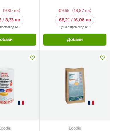
(9,80 лв)
€9,65
(18,87 лв)
6
/
8,33 лв
€8,21
/
16,06 лв
 промокод
A15
Цена с промокод
A15
обави
Добави
Écodis
Écodis