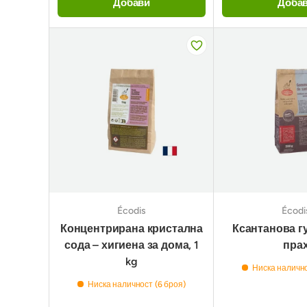
Добави
Доба
Écodis
Écodi
Концентрирана кристална
Ксантанова гу
сода – хигиена за дома, 1
пра
kg
Ниска налично
Ниска наличност (6 броя)