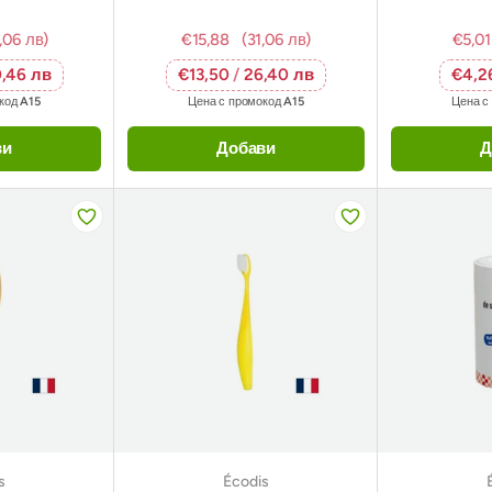
,06 лв)
€15,88
(31,06 лв)
€5,01
,46 лв
€13,50
/
26,40 лв
€4,2
окод
A15
Цена с промокод
A15
Цена с
ви
Добави
Д
s
Écodis