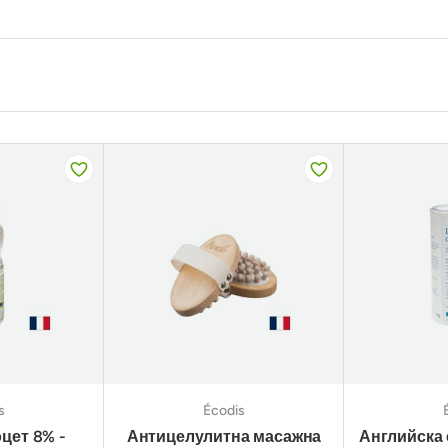
s
Écodis
цет 8% -
Антицелулитна масажна
Английска 