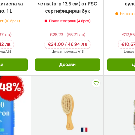
хигиена за
четка (р-р 13.5 см) от FSC
сулф
о, 1 L
сертифициран бук
Ниска на
ст (10 броя)
Почти изчерпан (4 броя)
37 лв)
€28,23
(55,21 лв)
€12,55
,12 лв
€24,00
/
46,94 лв
€10,6
окод
A15
Цена с промокод
A15
Цена с
ви
Добави
Д