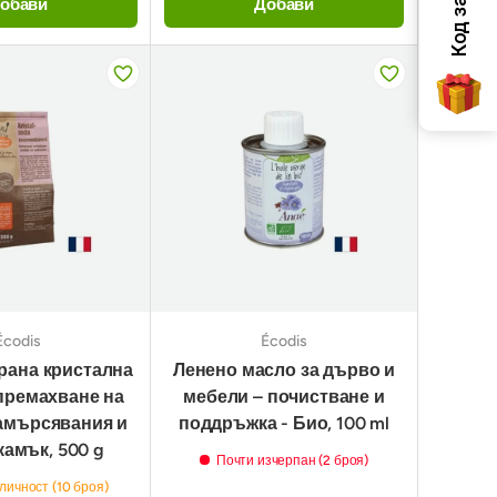
обави
Добави
Écodis
Écodis
рана кристална
Ленено масло за дърво и
 премахване на
мебели – почистване и
амърсявания и
поддръжка - Био, 100 ml
камък, 500 g
Почти изчерпан (2 броя)
личност (10 броя)