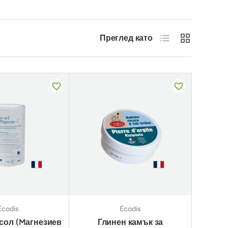
Списък
Решетка
Преглед като
Écodis
Écodis
сол (Mагнезиев
Глинен камък за