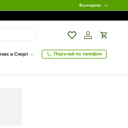
Български
Език
Wishlist
Влизане / Log in
Количка
Поръчай по телефон
тнес и Спорт