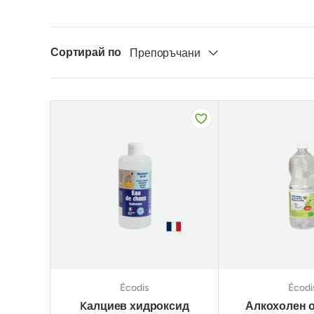
Сортирай по
Препоръчани
Écodis
Écodi
Kалциев хидроксид
Алкохолен о