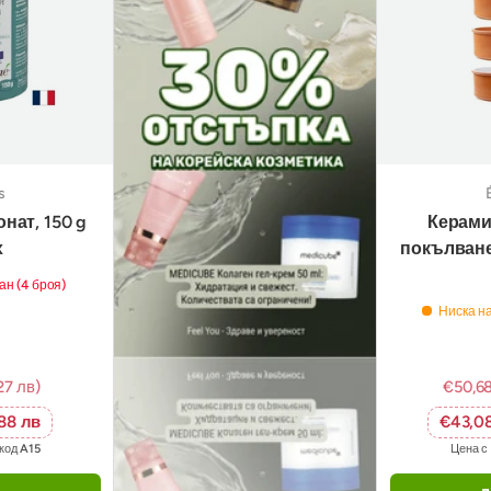
s
нат, 150 g
Керами
х
покълване
ан (4 броя)
Ниска на
27 лв)
€50,6
,88 лв
€43,0
окод
A15
Цена с