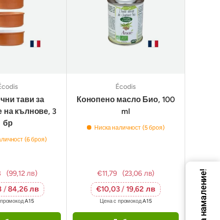
Écodis
Écodis
чни тави за
Конопено масло Био, 100
 на кълнове, 3
ml
бр
Ниска наличност (5 броя)
личност (6 броя)
8
(99,12 лв)
€11,79
(23,06 лв)
Код за намаление!
8
/
84,26 лв
€10,03
/
19,62 лв
 промокод
A15
Цена с промокод
A15