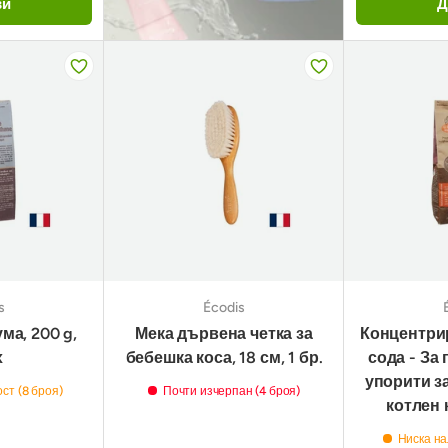
ви
Д
s
Écodis
ма, 200 g,
Мека дървена четка за
Концентри
х
бебешка коса, 18 см, 1 бр.
сода - За
упорити з
ст (8 броя)
Почти изчерпан (4 броя)
котлен 
Ниска на