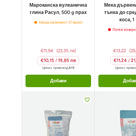
Мароканска вулканична
Мека дървена
глина Расул, 500 g прах
тънка до сре
коса, 1
Ниска наличност (7 броя)
Почти изчерп
€11,94
(23,35 лв)
€13,22
(25
€10,15
/
19,85 лв
€11,24
/
21
Цена с промокод
A15
Цена с пром
Добави
Доба