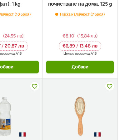
ат), 1 kg
почистване на дома, 125 g
личност (10 броя)
Ниска наличност (7 броя)
(24,55 лв)
€8,10
(15,84 лв)
7
/
20,87 лв
€6,89
/
13,48 лв
 промокод
A15
Цена с промокод
A15
обави
Добави