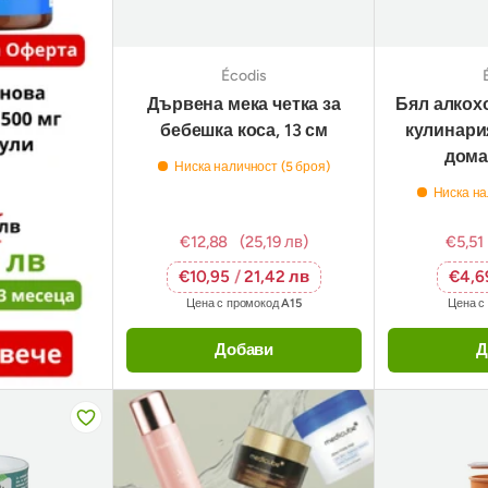
Écodis
Дървена мека четка за
Бял алкохо
бебешка коса, 13 см
кулинария
дома 
Ниска наличност (5 броя)
Ниска на
€12,88
(25,19 лв)
€5,51
€10,95
/
21,42 лв
€4,
Цена с промокод
A15
Цена с
Добави
Д