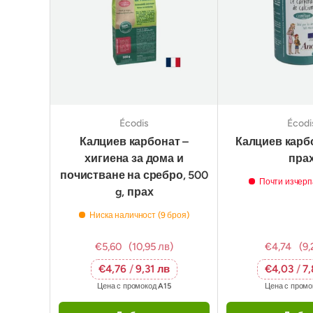
Écodis
Écodi
Калциев карбонат –
Калциев карбо
хигиена за дома и
пра
почистване на сребро, 500
Почти изчерп
g, прах
Ниска наличност (9 броя)
€5,60
(10,95 лв)
€4,74
(9,
€4,76
/
9,31 лв
€4,03
/
7
Цена с промокод
A15
Цена с пром