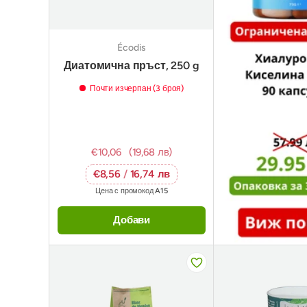
Écodis
Диатомична пръст, 250 g
Почти изчерпан (3 броя)
€10,06
(19,68 лв)
€8,56
/
16,74 лв
Цена с промокод
A15
Добави