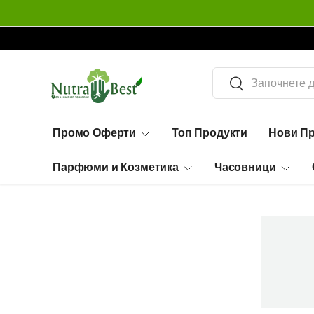
Огромен избор - 99,995 артикула
Търсене
Търсене
Промо Оферти
Топ Продукти
Нови П
Парфюми и Козметика
Часовници