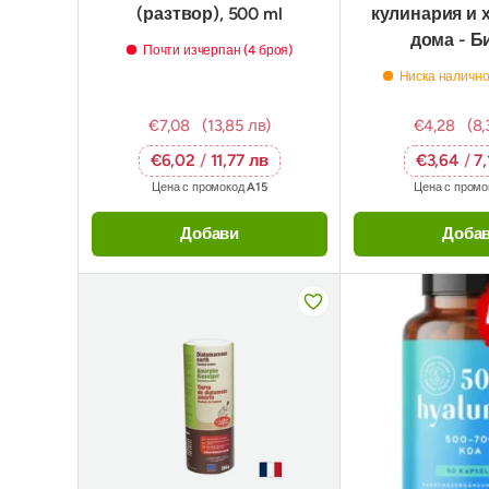
(разтвор), 500 ml
кулинария и 
дома - Би
Почти изчерпан (4 броя)
Ниска налично
€7,08
(13,85 лв)
€4,28
(8,
€6,02
/
11,77 лв
€3,64
/
7
Цена с промокод
A15
Цена с пром
Добави
Доба