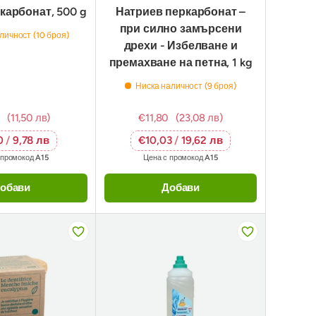
карбонат, 500 g
Натриев перкарбонат –
при силно замърсени
личност (10 броя)
дрехи - Избелване и
премахване на петна, 1 kg
Ниска наличност (9 броя)
(11,50 лв)
€11,80
(23,08 лв)
0
/
9,78 лв
€10,03
/
19,62 лв
 промокод
A15
Цена с промокод
A15
обави
Добави