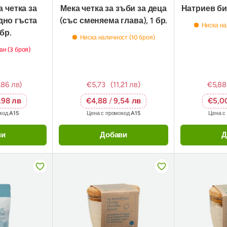
 четка за
Мека четка за зъби за деца
Натриев би
дно гъста
(със сменяема глава), 1 бр.
Ниска на
 бр.
Ниска наличност (10 броя)
ан (3 броя)
,86 лв)
€5,73
(11,21 лв)
€5,88
,98 лв
€4,88
/
9,54 лв
€5,0
окод
A15
Цена с промокод
A15
Цена с
ви
Добави
Д