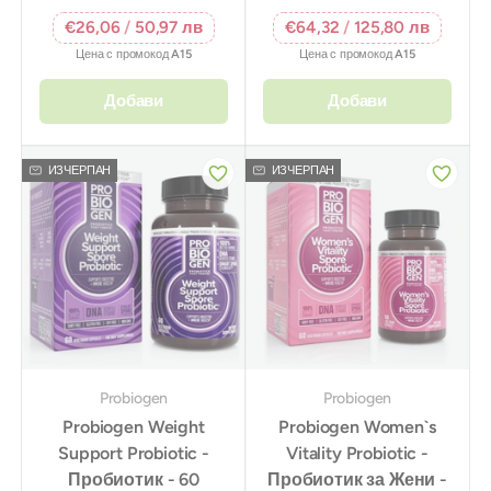
€26,06
/
50,97 лв
€64,32
/
125,80 лв
Цена с промокод
A15
Цена с промокод
A15
Добави
Добави
ИЗЧЕРПАН
ИЗЧЕРПАН
Probiogen
Probiogen
Probiogen Weight
Probiogen Women`s
Support Probiotic -
Vitality Probiotic -
Пробиотик - 60
Пробиотик за Жени -