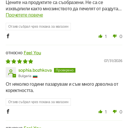
Цените на продуктите са съобразени. Не са се
изхвърлили както мнозинството да печелят от раздута...
Прочетете повече
Отзив събрал чрез покана за магазин
1
0
Feel You
07/31/2026
sophia.bozhkova
Bulgaria
От няколко години пазарувам и съм много доволна от
коректността.
Отзив събрал чрез покана за магазин
1
0