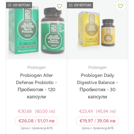
ИЗЧЕРПАН
ИЗЧЕРПАН
Probiogen
Probiogen
Probiogen Aller
Probiogen Daily
Defense Probiotic -
Digestive Balance -
Пробиотик - 120
Пробиотик - 30
капсули
капсули
€30,68
(60,00 лв)
€23,49
(45,94 лв)
€26,08
/
51,01 лв
€19,97
/
39,06 лв
Цена с промокод
A15
Цена с промокод
A15