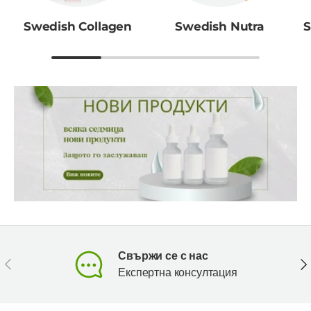
Swedish Collagen
Swedish Nutra
S
Свържи се с нас
Предишен
Сл
Експертна консултация