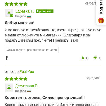
08/03/2026
Здравка Т.
Bulgaria
Добър магазин!
Има повече от необходимото, което търся, така, че вече
е един от любимите ми магазини! Благодаря и за
подаръците към покупките! Препоръчвам!
Отзив събрал чрез покана за магазин
0
0
Feel You
08/01/2026
Десислава Б.
Bulgaria
Коректен търговец .Силно препоръчвам!!!
Клиент съм от десетина години.Изключително доволна