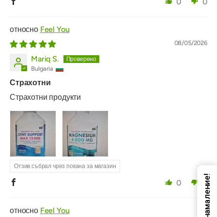
0
0
Feel You
08/05/2026
Mariq S.
Bulgaria
Страхотни
Страхотни продукти
Отзив събрал чрез покана за магазин
Код за намаление!
0
0
Feel You