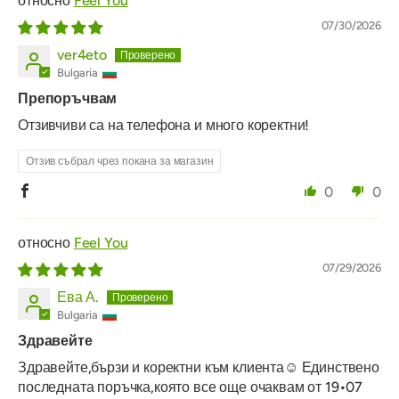
Feel You
07/30/2026
ver4eto
Bulgaria
Препоръчвам
Отзивчиви са на телефона и много коректни!
Отзив събрал чрез покана за магазин
0
0
Feel You
07/29/2026
Ева А.
Bulgaria
Здравейте
Здравейте,бързи и коректни към клиента☺️ Единствено
последната поръчка,която все още очаквам от 19•07