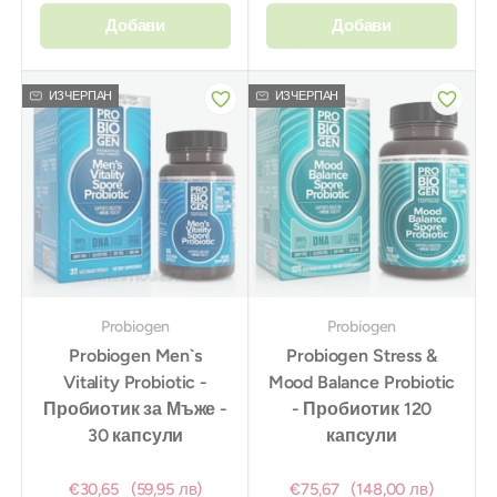
Добави
Добави
ИЗЧЕРПАН
ИЗЧЕРПАН
Probiogen
Probiogen
Probiogen Men`s
Probiogen Stress &
Vitality Probiotic -
Mood Balance Probiotic
Пробиотик за Мъже -
- Пробиотик 120
30 капсули
капсули
€30,65
(59,95 лв)
€75,67
(148,00 лв)