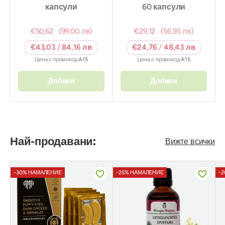
капсули
60 капсули
€50,62
(99,00 лв)
€29,12
(56,95 лв)
€43,03
/
84,16 лв
€24,76
/
48,43 лв
Цена с промокод
A15
Цена с промокод
A15
Добави
Добави
Най-продавани:
Вижте всички
-30% НАМАЛЕНИЕ
-25% НАМАЛЕНИЕ
-