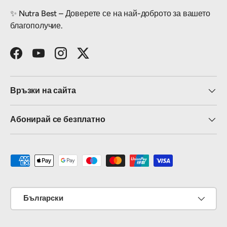
✨ Nutra Best – Доверете се на най-доброто за вашето
благополучие.
Facebook
YouTube
Instagram
Twitter
Връзки на сайта
Абонирай се безплатно
Приемат се методи на плащане
Език
Български