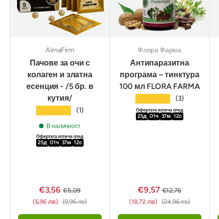
AlmaFirm
Флора Фарма
Пачове за очи с
Антипаразитна
колаген и златна
програма – тинктура
есенция - /5 бр. в
100 мл FLORA FARMA
кутия/
★★★★★
(3)
★★★★★
(1)
Офертата изтича след
25
д
01
ч
37
м
11
с
В наличност
Офертата изтича след
25
д
01
ч
37
м
11
с
€3,56
€9,57
€5,09
€12,76
(6,96 лв)
(9,96 лв)
(18,72 лв)
(24,96 лв)