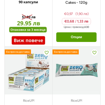
Cakes - 120g
€0,97
(1,90 лв)
€0,68
/
1,33 лв
Цена с промокод
A30
Опции
Експресна доставка
Експресна доставка
RiceUP!
RiceUP!