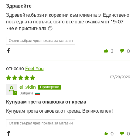
Здравейте
Здравейте,бързи и коректни към клиента☺️ Единствено
последната поръчка,която все още очаквам от 19•07
•не е пристигнала 😒
Отзив събрал чрез покана за магазин
3
0
Feel You
07/29/2026
eli.vidin
Bulgaria
Купувам трета опаковка от крема
Купувам трета опаковка от крема. Великолепен!
Отзив събрал чрез покана за магазин
0
0