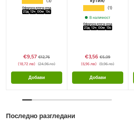
кутия/
★★★★★
(3)
★★★★★
(1)
Офертата изтича след
23
д
12
ч
00
м
11
с
В наличност
Офертата изтича след
23
д
12
ч
00
м
11
с
€9,57
€3,56
€12,76
€5,09
(18,72 лв)
(24,96 лв)
(6,96 лв)
(9,96 лв)
Добави
Добави
Последно разгледани