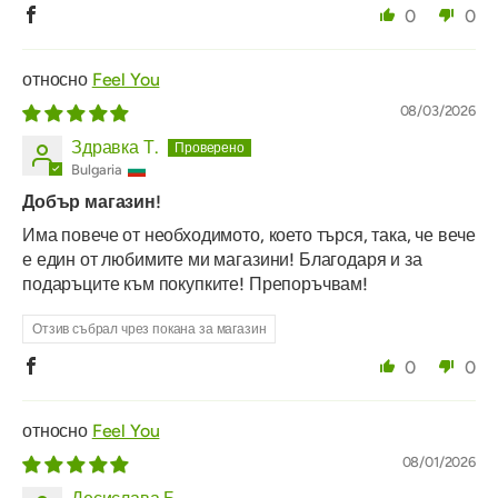
0
0
Feel You
08/03/2026
Здравка Т.
Bulgaria
Добър магазин!
Има повече от необходимото, което търся, така, че вече
е един от любимите ми магазини! Благодаря и за
подаръците към покупките! Препоръчвам!
Отзив събрал чрез покана за магазин
0
0
Feel You
08/01/2026