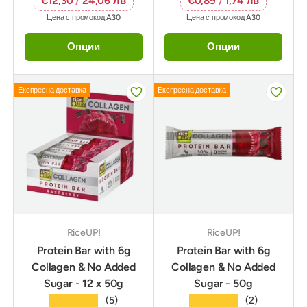
€12,30
/
24,06 лв
€0,89
/
1,74 лв
Цена с промокод
A30
Цена с промокод
A30
Опции
Опции
Експресна доставка
Експресна доставка
RiceUP!
RiceUP!
Protein Bar with 6g
Protein Bar with 6g
Collagen & No Added
Collagen & No Added
Sugar - 12 x 50g
Sugar - 50g
★★★★★
★★★★★
(5)
(2)