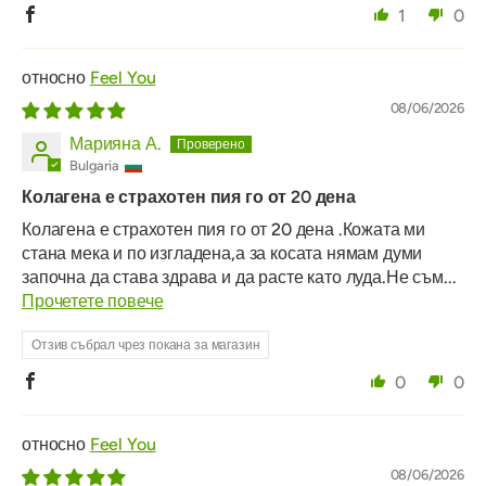
1
0
Feel You
08/06/2026
Марияна А.
Bulgaria
Колагена е страхотен пия го от 20 дена
Колагена е страхотен пия го от 20 дена .Кожата ми
стана мека и по изгладена,а за косата нямам думи
започна да става здрава и да расте като луда.Не съм...
Прочетете повече
Отзив събрал чрез покана за магазин
0
0
Feel You
08/06/2026