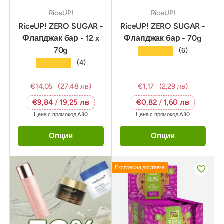
RiceUP!
RiceUP!
RiceUP! ZERO SUGAR -
RiceUP! ZERO SUGAR -
Флапджак бар - 12 x
Флапджак бар - 70g
70g
★★★★★
(6)
★★★★★
(4)
€14,05
(27,48 лв)
€1,17
(2,29 лв)
€9,84
/
19,25 лв
€0,82
/
1,60 лв
Цена с промокод
A30
Цена с промокод
A30
Опции
Опции
Експресна доставка