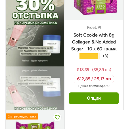
RiceUP!
Soft Cookie with 8g
Collagen & No Added
Sugar - 10 х 60 грама
★★★★★
(3)
€18,35
(35,89 лв)
€12,85
/
25,13 лв
Цена с промокод
A30
Опции
Експресна доставка