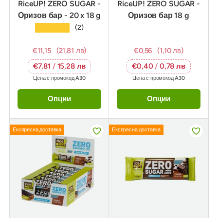
RiceUP! ZERO SUGAR -
RiceUP! ZERO SUGAR -
Оризов бар - 20 x 18 g
Оризов бар 18 g
★★★★★
(2)
€11,15
(21,81 лв)
€0,56
(1,10 лв)
€7,81
/
15,28 лв
€0,40
/
0,78 лв
Цена с промокод
A30
Цена с промокод
A30
Опции
Опции
Експресна доставка
Експресна доставка