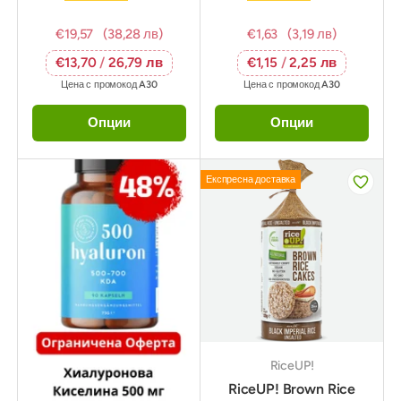
€19,57
(38,28 лв)
€1,63
(3,19 лв)
€13,70
/
26,79 лв
€1,15
/
2,25 лв
Цена с промокод
A30
Цена с промокод
A30
Опции
Опции
Експресна доставка
RiceUP!
RiceUP! Brown Rice