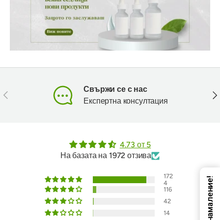
Свържи се с нас
Предишен
Сл
Експертна консултация
4.73 от 5
На базата на 1972 отзива
172
Код за намаление!
4
116
42
14