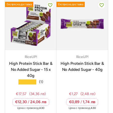
Експресна доставка
Експресна доставка
RiceUP!
RiceUP!
High Protein Stick Bar &
High Protein Stick Bar &
No Added Sugar - 15 x
No Added Sugar - 40g
40g
★★★★★
(1)
€17,57
(34,36 лв)
€1,27
(2,48 лв)
€12,30
/
24,06 лв
€0,89
/
1,74 лв
Цена с промокод
A30
Цена с промокод
A30