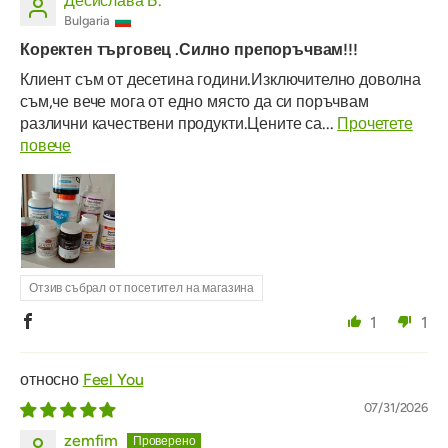
Десислава Б.
Bulgaria
Коректен търговец .Силно препоръчвам!!!
Клиент съм от десетина години.Изключително доволна
съм,че вече мога от едно място да си поръчвам
различни качествени продукти.Цените са...
Прочетете
повече
Отзив събрал от посетител на магазина
1
1
Feel You
07/31/2026
zemfim