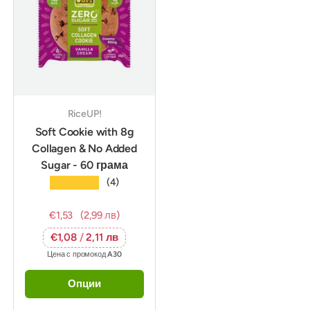
RiceUP!
Soft Cookie with 8g
Collagen & No Added
Sugar - 60 грама
★★★★★
(4)
€1,53
(2,99 лв)
€1,08
/
2,11 лв
Цена с промокод
A30
Опции