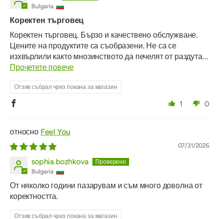
Bulgaria
Коректен търговец
Коректен търговец. Бързо и качествено обслужване.
Цените на продуктите са съобразени. Не са се
изхвърлили както мнозинството да печелят от раздута...
Прочетете повече
Отзив събрал чрез покана за магазин
1
0
Feel You
07/31/2026
sophia.bozhkova
Bulgaria
От няколко години пазарувам и съм много доволна от
коректността.
Отзив събрал чрез покана за магазин