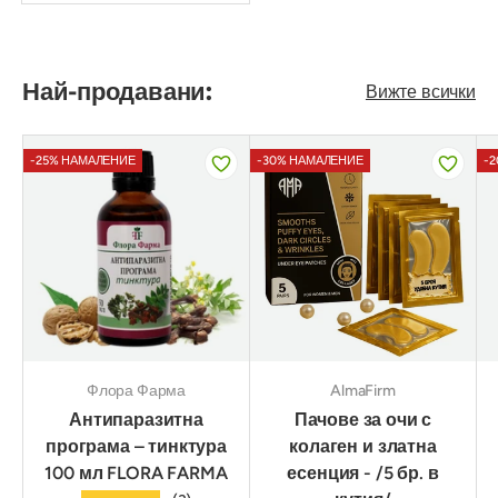
Най-продавани:
Вижте всички
-25% НАМАЛЕНИЕ
-30% НАМАЛЕНИЕ
-
Флора Фарма
AlmaFirm
Антипаразитна
Пачове за очи с
програма – тинктура
колаген и златна
100 мл FLORA FARMA
есенция - /5 бр. в