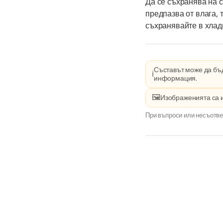
Да се съхранява на с
предпазва от влага, 
съхранявайте в хлад
Съставът може да бъд
ℹ️
информация.
🖼️
Изображенията са 
При въпроси или несъотве