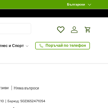
Български
Език
Wishlist
Влизане / Log in
Количка
Поръчай по телефон
тнес и Спорт
тзиви
Няма въпроси
10
|
Баркод:
5023652471054