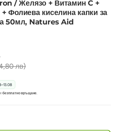
ron / Желязо + Витамин C +
 + Фолиева киселина капки за
ца 50мл, Natures Aid
8
4,80 лв)
8–13.08
и
безплатно връщане
.