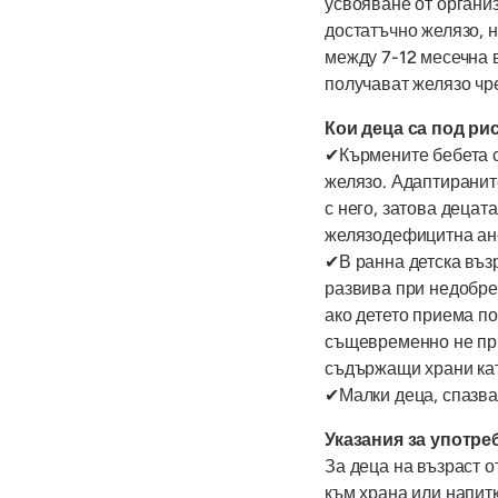
усвояване от органи
достатъчно желязо, н
между 7-12 месечна 
получават желязо чр
Кои деца са под ри
✔Кърмените бебета с
желязо. Адаптираните
с него, затова децата
желязодефицитна ан
✔В ранна детска въз
развива при недобре
ако детето приема по
същевременно не пр
съдържащи храни кат
✔Малки деца, спазва
Указания за употре
За деца на възраст о
към храна или напитк