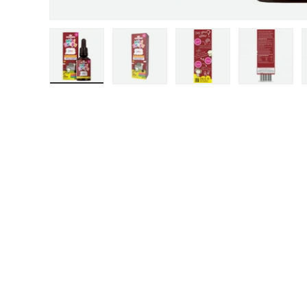
Заредете изображение 1 в изглед на галерия
Заредете изображение 2 в изглед
Заредете изображени
Заредет