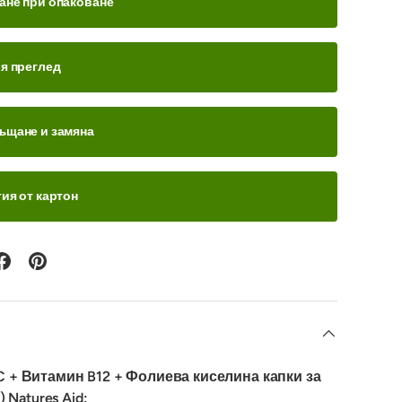
ане при опаковане
ия преглед
ъщане и замяна
ия от картон
 + Витамин B12 + Фолиева киселина капки за
) Natures Aid: