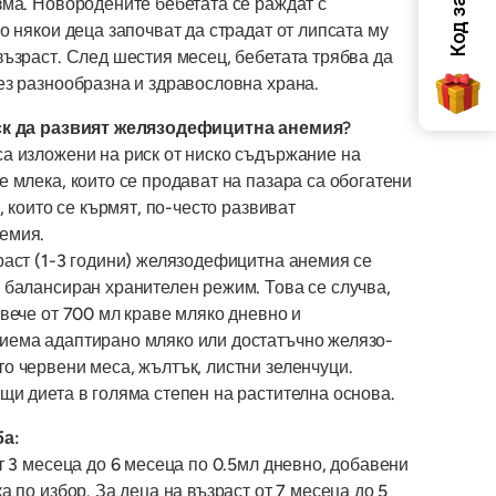
зма. Новородените бебетата се раждат с
о някои деца започват да страдат от липсата му
възраст. След шестия месец, бебетата трябва да
ез разнообразна и здравословна храна.
ск да развият желязодефицитна анемия?
а изложени на риск от ниско съдържание на
 млека, които се продават на пазара са обогатени
, които се кърмят, по-често развиват
емия.
раст (1-3 години) желязодефицитна анемия се
 балансиран хранителен режим. Това се случва,
вече от 700 мл краве мляко дневно и
иема адаптирано мляко или достатъчно желязо-
о червени меса, жълтък, листни зеленчуци.
щи диета в голяма степен на растителна основа.
ба:
т 3 месеца до 6 месеца по 0.5мл дневно, добавени
а по избор. За деца на възраст от 7 месеца до 5