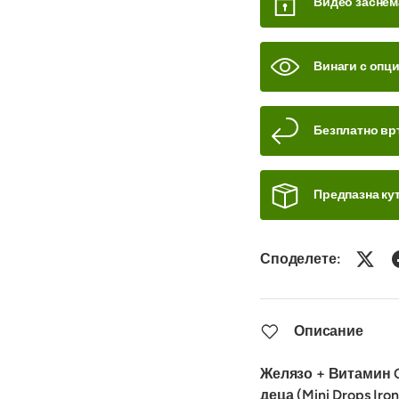
Видео заснем
Винаги с опц
Безплатно вр
Предпазна кут
Споделете:
Описание
Желязо + Витамин C
деца (Mini Drops Iron