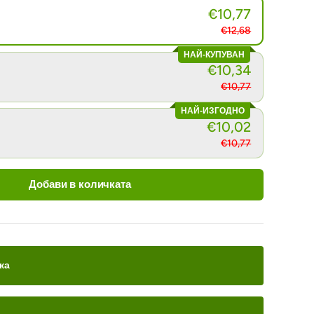
€10,77
€12,68
НАЙ-КУПУВАН
€10,34
€10,77
я
ед на галерия
ние 8 в изглед на галерия
НАЙ-ИЗГОДНО
€10,02
€10,77
Добави в количката
ка