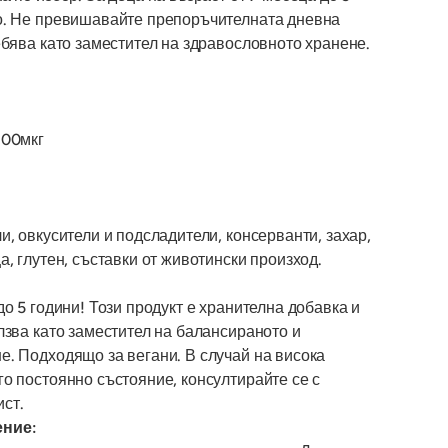
о. Не превишавайте препоръчителната дневна
ебява като заместител на здравословното хранене.
100мкг
и, овкусители и подсладители, консерванти, захар,
а, глутен, съставки от животински произход.
до 5 години! Този продукт е хранителна добавка и
лзва като заместител на балансираното и
е. Подходящо за вегани. В случай на висока
го постоянно състояние, консултирайте се с
ст.
ение: