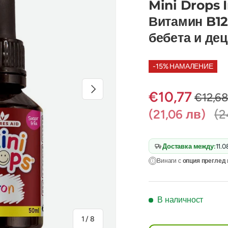
Mini Drops I
Витамин B12
бебета и де
-15% НАМАЛЕНИЕ
Следваща
€10,77
€12,6
(21,06 лв)
(2
Доставка между:
11.0
Винаги с
опция преглед
В наличност
на
1
/
8