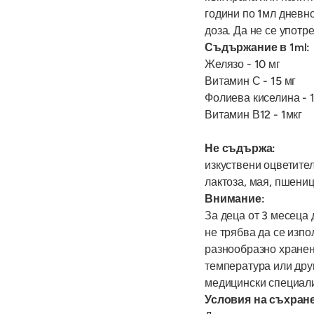
години по 1мл дневн
доза. Да не се употр
Съдържание в 1ml:
Желязо - 10 мг
Витамин С - 15 мг
Фолиева киселина - 
Витамин В12 - 1мкг
Не съдържа:
изкуствени оцветител
лактоза, мая, пшениц
Внимание:
За деца от 3 месеца 
не трябва да се изпо
разнообразно хранен
температура или дру
медицински специали
Условия на съхран