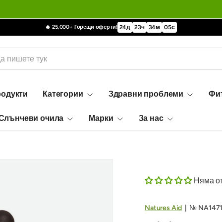
🔥 25,000+ Горещи оферти!
24
д
23
ч
34
м
04
с
родукти
Категории
Здравни проблеми
Фи
Слънчеви очила
Марки
За нас
Няма о
Natures Aid
|
№
NA1471