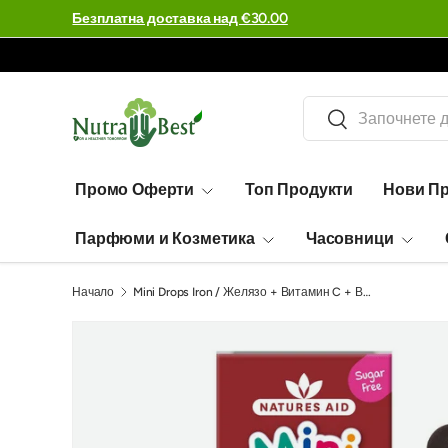
Огромен избор - 99,995 артикула
Търсене
Търсене
Промо Оферти
Топ Продукти
Нови П
Парфюми и Козметика
Часовници
Начало
Mini Drops Iron / Желязо + Витамин C + Витамин B12 + Фолиева киселина капки за бебета и деца 50мл, Natures Aid