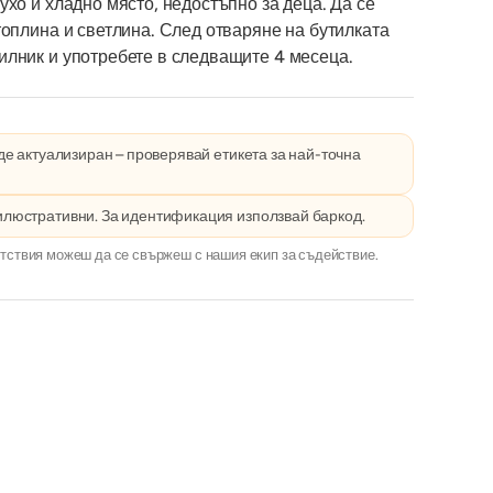
ухо и хладно място, недостъпно за деца. Да се
топлина и светлина. След отваряне на бутилката
илник и употребете в следващите 4 месеца.
е актуализиран – проверявай етикета за най-точна
илюстративни. За идентификация използвай баркод.
тствия можеш да се свържеш с нашия екип за съдействие.