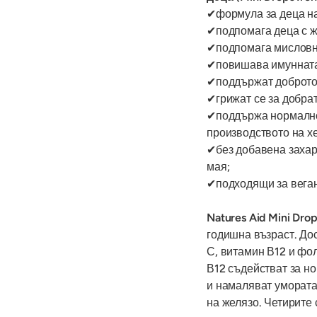
✔формула за деца на 
✔подпомага деца с 
✔подпомага мисловн
✔повишава имунната
✔поддържат доброто 
✔грижат се за добра
✔поддържа нормално 
производството на х
✔без добавена захар,
мая;
✔подходящи за веган
Natures Aid Mini Drop
годишна възраст. Дос
С, витамин В12 и фо
В12 съдействат за н
и намаляват уморат
на желязо. Четирите 