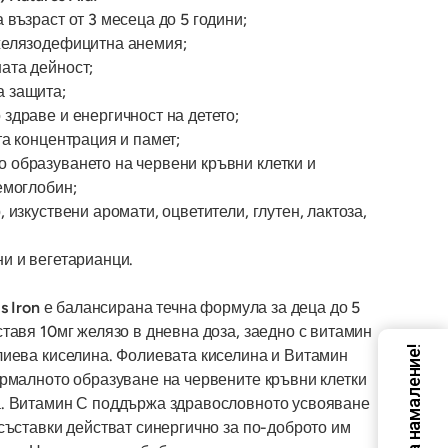
възраст от 3 месеца до 5 години;
желязодефицитна анемия;
ата дейност;
 защита;
здраве и енергичност на детето;
та концентрация и памет;
образуването на червени кръвни клетки и
емоглобин;
 изкуствени аромати, оцветители, глутен, лактоза,
и и вегетарианци.
s Iron
е балансирана течна формула за деца до 5
тавя 10мг желязо в дневна доза, заедно с витамин
Код за намаление!
лиева киселина. Фолиевата киселина и Витамин
ормалното образуване на червените кръвни клетки
а. Витамин С поддържа здравословното усвояване
съставки действат синергично за по-доброто им