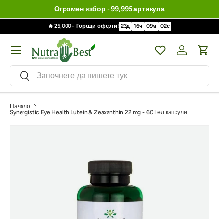
Огромен избор - 99,995 артикула
🔥 25,000+ Горещи оферти!
23
д
16
ч
09
м
01
с
Меню
Wishlist
Влизане / 
Кол
Търсене
Търсене
Начало
Synergistic Eye Health Lutein & Zeaxanthin 22 mg - 60 Гел капсули