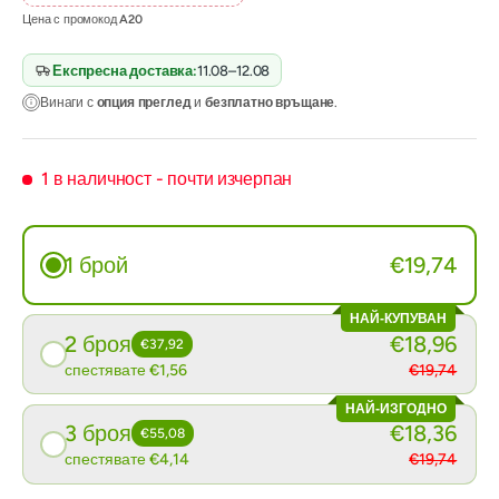
Цена с промокод
A20
Експресна доставка:
11.08–12.08
Винаги с
опция преглед
и
безплатно връщане
.
1 в наличност
- почти изчерпан
1 брой
€19,74
НАЙ-КУПУВАН
2 броя
€18,96
€37,92
спестявате €1,56
€19,74
НАЙ-ИЗГОДНО
3 броя
€18,36
€55,08
спестявате €4,14
€19,74