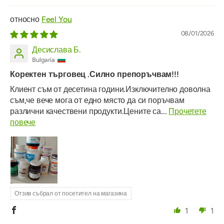
Feel You
08/01/2026
Десислава Б.
Bulgaria
Коректен търговец .Силно препоръчвам!!!
Клиент съм от десетина години.Изключително доволна
съм,че вече мога от едно място да си поръчвам
различни качествени продукти.Цените са...
Прочетете
повече
Отзив събрал от посетител на магазина
1
1