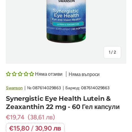
на
1
/
2
Няма отзиви
Няма въпроси
Swanson
|
№
087614029863
|
Баркод:
087614029863
Synergistic Eye Health Lutein &
Zeaxanthin 22 mg - 60 Гел капсули
€19,74
(38,61 лв)
€15,80
/
30,90 лв