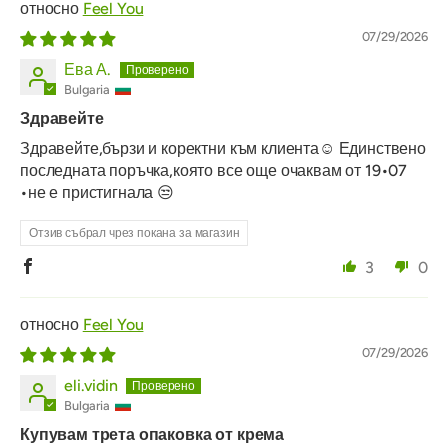
Feel You
07/29/2026
Ева А.
Bulgaria
Здравейте
Здравейте,бързи и коректни към клиента☺️ Единствено
последната поръчка,която все още очаквам от 19•07
•не е пристигнала 😒
Отзив събрал чрез покана за магазин
3
0
Feel You
07/29/2026
eli.vidin
Bulgaria
Купувам трета опаковка от крема