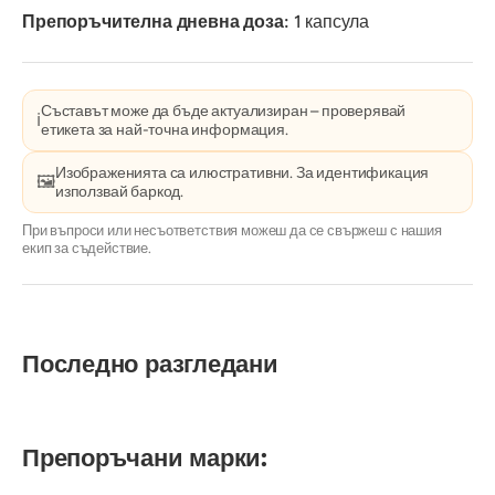
Препоръчителна дневна доза:
1 капсула
Съставът може да бъде актуализиран – проверявай
ℹ️
етикета за най-точна информация.
Изображенията са илюстративни. За идентификация
🖼️
използвай баркод.
При въпроси или несъответствия можеш да се свържеш с нашия
екип за съдействие.
Последно разгледани
Препоръчани марки: