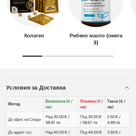
Колаген
Рибено масло (омега
3)
Условия за Доставка
Безплатна (€ /
Платена (€ /
Такса (€ /
Метод
лв)
лв)
лв)
Над 30.00 € /
Под 30.00 €
2.50 € /
До офис на Спиди
58.67 лв
/ 58.67 лв
4.89 лв
До адрес със
Над 40.00 € /
Под 40.00 €
3.50 € /