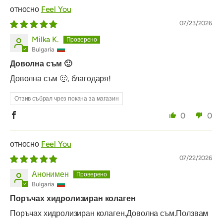
Feel You
07/23/2026
Milka K.
Bulgaria
Доволна съм 🙂
Доволна съм 🙂, благодаря!
Отзив събрал чрез покана за магазин
0
0
Feel You
07/22/2026
Анонимен
Bulgaria
Поръчах хидролизиран колаген
Поръчах хидролизиран колаген.Доволна съм.Ползвам