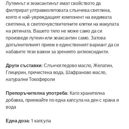
Лутеинът и зеаксантинът имат свойството да
филтрират ултравиолетовата слънчева светлина,
която е най-увреждащият компонент на видимата
светлина, в светлочувствителните клетки на макулата
на ретината. Вашето тяло не може само да си
произведе лутеин или зеаксантин само. Затова
допълнителният прием е единственият вариант да си
набавите тези важни за зрението антиоксиданти.
Други съставки:
Слънчогледово масло, Желатин,
Глицерин, пречистена вода, Шафраново масло,
натурални Токофероли
Препоръчителна употреба:
Като хранителна
добавка, приемайте по една капсула на ден с храна и
вода
Една доза:
1 капсула