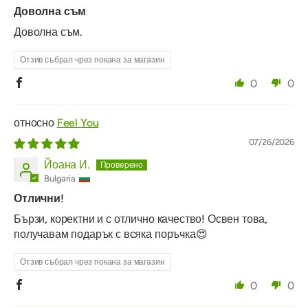
Доволна съм
Доволна съм.
Отзив събрал чрез покана за магазин
0
0
Feel You
07/26/2026
Йоана И.
Bulgaria
Отлични!
Бързи, коректни и с отлично качество! Освен това,
получавам подарък с всяка поръчка😍
Отзив събрал чрез покана за магазин
0
0