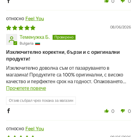
0
0
Feel You
08/06/2026
Теменужка Б.
Bulgaria
Изключително коректни, бързи и с оригинални
продукти!
Изключително доволна съм от пазаруването в
магазина! Продуктите са 100% оригинални, с високо
качество и перфектен срок на годност. Опаковането...
Прочетете повече
Отзив събрал чрез покана за магазин
0
0
Feel You