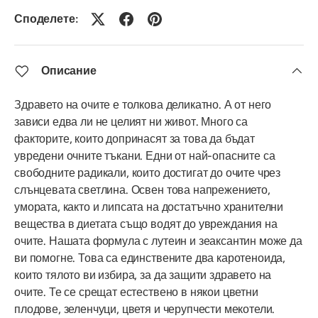
Споделете:
Описание
Здравето на очите е толкова деликатно. А от него
зависи едва ли не целият ни живот. Много са
факторите, които допринасят за това да бъдат
увредени очните тъкани. Едни от най-опасните са
свободните радикали, които достигат до очите чрез
слънцевата светлина. Освен това напрежението,
умората, както и липсата на достатъчно хранителни
вещества в диетата също водят до увреждания на
очите. Нашата формула с лутеин и зеаксантин може да
ви помогне. Това са единствените два каротеноида,
които тялото ви избира, за да защити здравето на
очите. Те се срещат естествено в някои цветни
плодове, зеленчуци, цветя и черупчести мекотели.