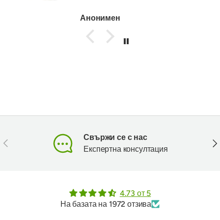
Анонимен
Свържи се с нас
Предишен
Сл
Експертна консултация
4.73 от 5
На базата на 1972 отзива