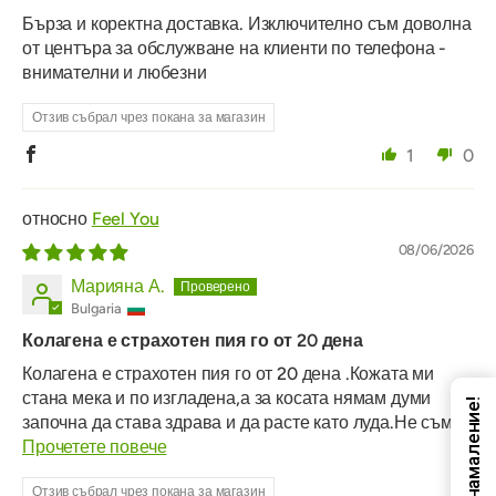
Бърза и коректна доставка. Изключително съм доволна
от центъра за обслужване на клиенти по телефона -
внимателни и любезни
Отзив събрал чрез покана за магазин
1
0
Feel You
08/06/2026
Марияна А.
Bulgaria
Колагена е страхотен пия го от 20 дена
Колагена е страхотен пия го от 20 дена .Кожата ми
стана мека и по изгладена,а за косата нямам думи
Код за намаление!
започна да става здрава и да расте като луда.Не съм...
Прочетете повече
Отзив събрал чрез покана за магазин