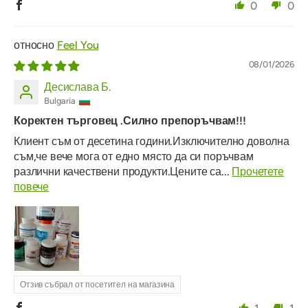
0
0
Feel You
08/01/2026
Десислава Б.
Bulgaria
Коректен търговец .Силно препоръчвам!!!
Клиент съм от десетина години.Изключително доволна
съм,че вече мога от едно място да си поръчвам
различни качествени продукти.Цените са...
Прочетете
повече
Отзив събрал от посетител на магазина