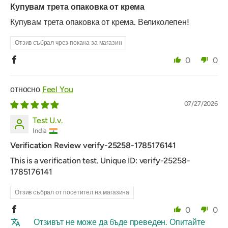
Купувам трета опаковка от крема
Купувам трета опаковка от крема. Великолепен!
Отзив събрал чрез покана за магазин
0
0
Feel You
07/27/2026
Test U.v.
India
Verification Review verify-25258-1785176141
This is a verification test. Unique ID: verify-25258-
1785176141
Отзив събрал от посетител на магазина
0
0
Отзивът не може да бъде преведен. Опитайте