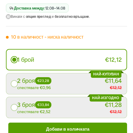
Доставка между:
12.08–14.08
Винаги с
опция преглед
и
безплатно връщане
.
10 в наличност
- ниска наличност
1 брой
€12,12
НАЙ-КУПУВАН
2 броя
€11,64
€23,28
спестявате €0,96
€12,12
НАЙ-ИЗГОДНО
3 броя
€11,28
€33,84
спестявате €2,52
€12,12
Добави в количката