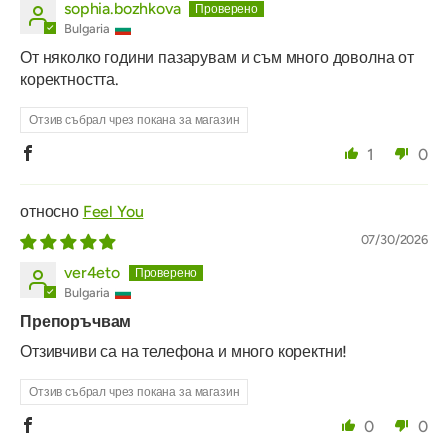
sophia.bozhkova
Bulgaria
От няколко години пазарувам и съм много доволна от
коректността.
Отзив събрал чрез покана за магазин
1
0
Feel You
07/30/2026
ver4eto
Bulgaria
Препоръчвам
Отзивчиви са на телефона и много коректни!
Отзив събрал чрез покана за магазин
0
0