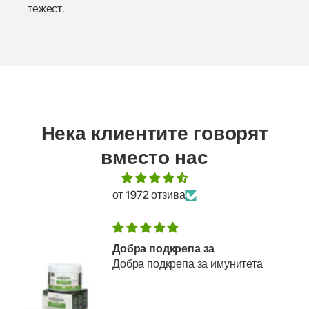
тежест.
Нека клиентите говорят
вместо нас
от 1972 отзива
Пия по една таблетка дневно
Пия по една таблетка дневно,за
да усвоявам по-добре приетия
колаген.