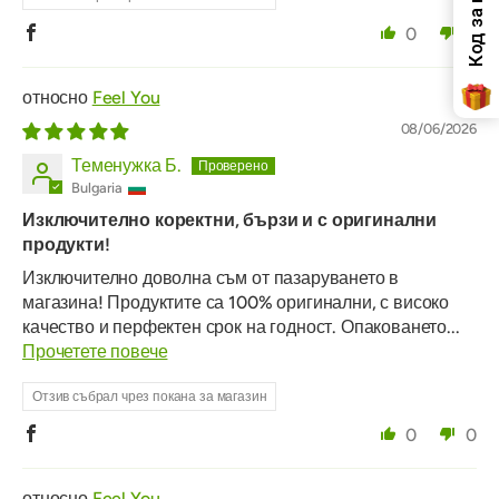
0
0
Feel You
08/06/2026
Теменужка Б.
Bulgaria
Изключително коректни, бързи и с оригинални
продукти!
Изключително доволна съм от пазаруването в
магазина! Продуктите са 100% оригинални, с високо
качество и перфектен срок на годност. Опаковането...
Прочетете повече
Отзив събрал чрез покана за магазин
0
0
Feel You