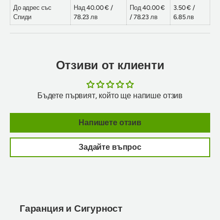
До адрес със
Над 40.00 € /
Под 40.00 €
3.50 € /
Спиди
78.23 лв
/ 78.23 лв
6.85 лв
Отзиви от клиенти
Бъдете първият, който ще напише отзив
Напишете отзив
Задайте въпрос
Гаранция и Сигурност