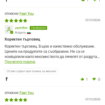
1
1
Feel You
07/31/2026
zemfim
Bulgaria
Коректен търговец
Коректен търговец. Бързо и качествено обслужване.
Цените на продуктите са съобразени. Не са се
изхвърлили както мнозинството да печелят от раздута...
Прочетете повече
Отзив събрал чрез покана за магазин
1
0
Feel You
07/31/2026