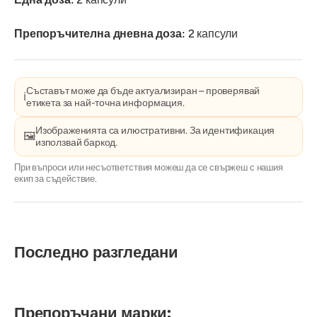
Препоръчителна дневна доза:
2 капсули
Съставът може да бъде актуализиран – проверявай
ℹ️
етикета за най-точна информация.
Изображенията са илюстративни. За идентификация
🖼️
използвай баркод.
При въпроси или несъответствия можеш да се свържеш с нашия
екип за съдействие.
Последно разгледани
Препоръчани марки: