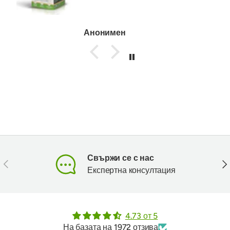
marystonik
Свържи се с нас
Предишен
Сл
Експертна консултация
4.73 от 5
На базата на 1972 отзива