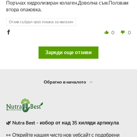
Поръчах хидролизиран колаген.Доволна съм.Ползвам
втора опаковка.
Отзив събрал чрез покана за магазин
0
0
Зареди още отзиви
Обратно в началото
🌿 Nutra Best - избор от над 35 хиляди артикула
👀 Открийте нашия чисто нов уебсайт с подобрени