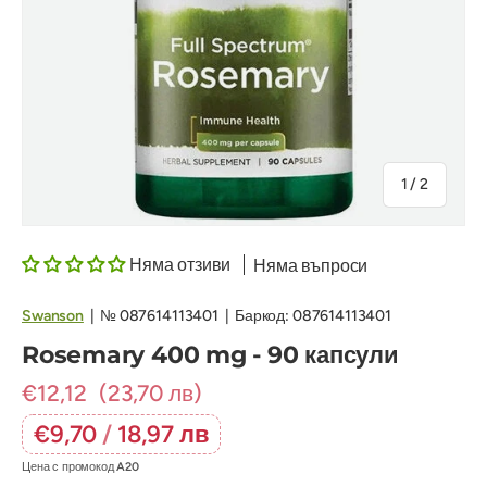
на
1
/
2
Няма отзиви
Няма въпроси
Swanson
|
№
087614113401
|
Баркод:
087614113401
Rosemary 400 mg - 90 капсули
€12,12
(23,70 лв)
€9,70
/
18,97 лв
Цена с промокод
A20