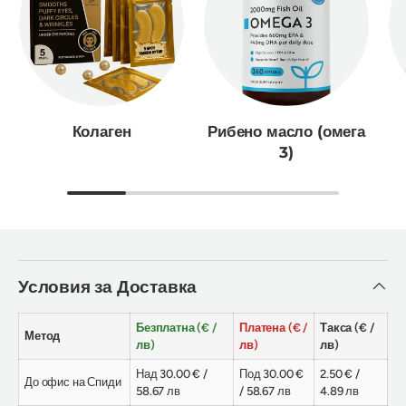
Колаген
Рибено масло (омега
3)
Условия за Доставка
Безплатна (€ /
Платена (€ /
Такса (€ /
Метод
лв)
лв)
лв)
Над 30.00 € /
Под 30.00 €
2.50 € /
До офис на Спиди
58.67 лв
/ 58.67 лв
4.89 лв