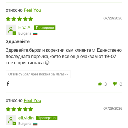
Feel You
07/29/2026
Ева А.
Bulgaria
Здравейте
Здравейте,бързи и коректни към клиента☺️ Единствено
последната поръчка,която все още очаквам от 19•07
•не е пристигнала 😒
Отзив събрал чрез покана за магазин
3
0
Feel You
07/29/2026
eli.vidin
Bulgaria