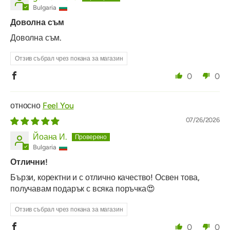
Bulgaria
Доволна съм
Доволна съм.
Отзив събрал чрез покана за магазин
0
0
Feel You
07/26/2026
Йоана И.
Bulgaria
Отлични!
Бързи, коректни и с отлично качество! Освен това,
получавам подарък с всяка поръчка😍
Отзив събрал чрез покана за магазин
0
0