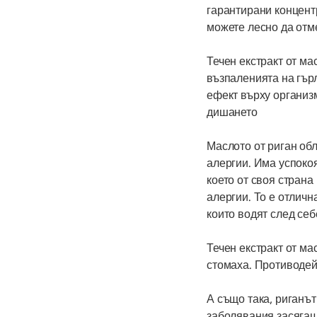
гарантирани концентр
можете лесно да отм
Течен екстракт от ма
възпаленията на гър
ефект върху организ
дишането
Маслото от риган об
алергии. Има успоко
което от своя страна
алергии. То е отлич
които водят след себ
Течен екстракт от ма
стомаха. Противодей
А също така, риганът
заболявания засягащ