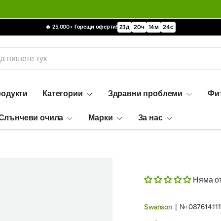
🔥 25,000+ Горещи оферти!
23
д
20
ч
14
м
23
с
родукти
Категории
Здравни проблеми
Фи
Слънчеви очила
Марки
За нас
Няма о
Swanson
|
№
08761411