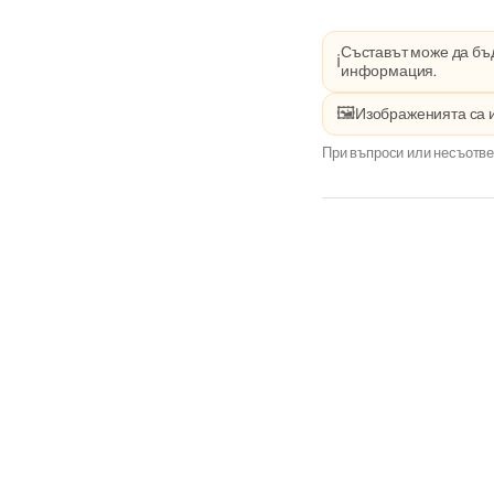
Съставът може да бъд
ℹ️
информация.
🖼️
Изображенията са 
При въпроси или несъотве