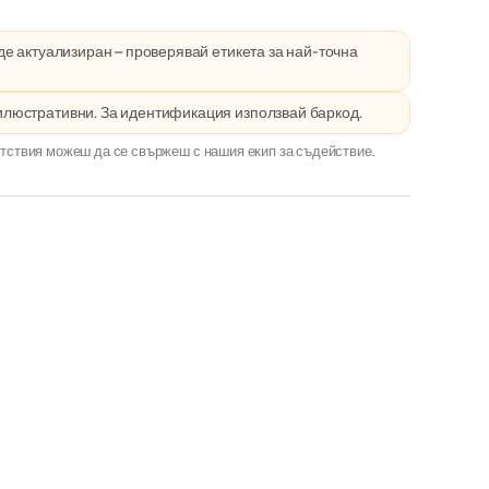
е актуализиран – проверявай етикета за най-точна
илюстративни. За идентификация използвай баркод.
тствия можеш да се свържеш с нашия екип за съдействие.