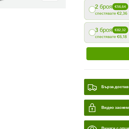
2 броя
€56,64
спестявате €2,36
3 броя
€82,32
спестявате €6,18
 на галерия
Бърза достав
Видео заснем
Винаги с опц