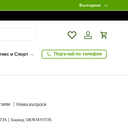
Български
Език
Wishlist
Влизане / Log in
Количка
Поръчай по телефон
тнес и Спорт
тзиви
Няма въпроси
1735
|
Баркод:
087614111735