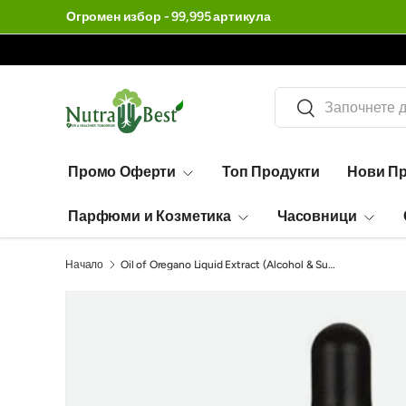
Огромен избор - 99,995 артикула
Търсене
Търсене
Промо Оферти
Топ Продукти
Нови П
Парфюми и Козметика
Часовници
Начало
Oil of Oregano Liquid Extract (Alcohol & Sugar Free) - 30 мл