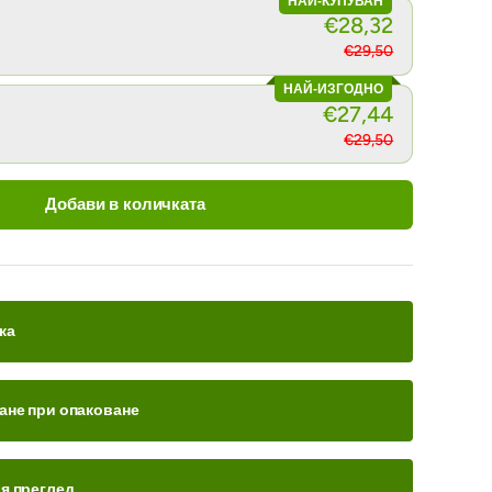
НАЙ-КУПУВАН
€28,32
€29,50
НАЙ-ИЗГОДНО
€27,44
€29,50
Добави в количката
ка
ане при опаковане
ия преглед