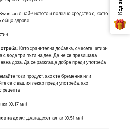
Swanson е най-чистото и полезно средство с, което
о общо здраве
хтин
отреба:
Като хранителна добавка, смесете четири
ша с вода три пъти на ден. Да не се превишава
вна доза. Да се ​​разклаща добре преди употреба
майте този продукт, ако сте бременна или
те се с вашия лекар преди употреба, ако
с рецепта
пки (0,17 мл)
евна доза:
дванадесет капки (0,51 мл)