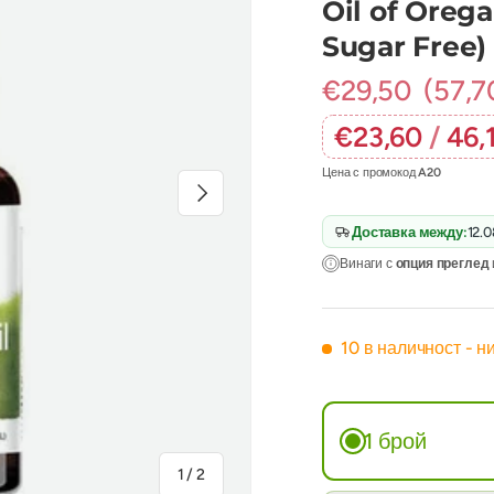
Oil of Orega
Sugar Free) 
€29,50
(57,7
€23,60
/
46,
Цена с промокод
A20
Следваща
Доставка между:
12.
Винаги с
опция преглед
10 в наличност
- н
1 брой
на
1
/
2