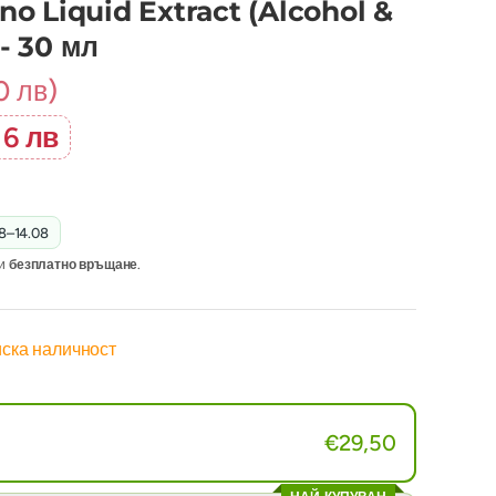
no Liquid Extract (Alcohol &
- 30 мл
0 лв)
16 лв
08–14.08
и
безплатно връщане
.
иска наличност
€29,50