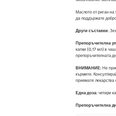
Маслото от риган на 
да поддържате добр
Други съставки:
Зе
Препоръчителна уп
капки (0,17 мл) в ча
препоръчителната дне
ВНИМАНИЕ:
Не прие
кърмите. Консултирай
приемате лекарства 
Една доза:
четири ка
Препоръчителна дн