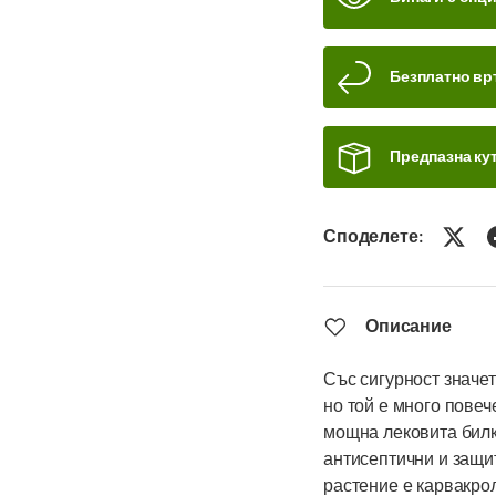
Безплатно вр
Предпазна кут
Споделете:
Описание
Със сигурност значет
но той е много повеч
мощна лековита билк
антисептични и защи
растение е карвакро