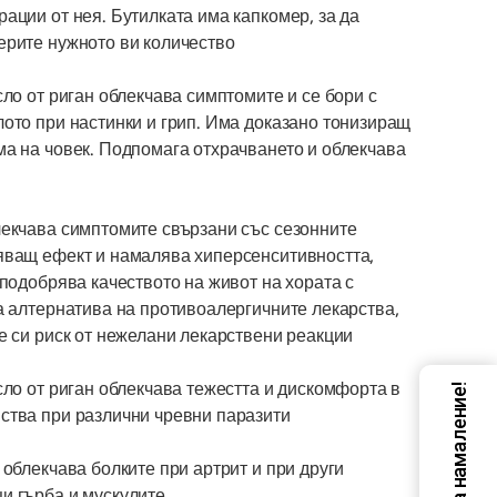
ации от нея. Бутилката има капкомер, за да
ерите нужното ви количество
сло от риган облекчава симптомите и се бори с
лото при настинки и грип. Има доказано тонизиращ
ма на човек. Подпомага отхрачването и облекчава
лекчава симптомите свързани със сезонните
яващ ефект и намалява хиперсенситивността,
 подобрява качеството на живот на хората с
на алтернатива на противоалергичните лекарства,
е си риск от нежелани лекарствени реакции
сло от риган облекчава тежестта и дискомфорта в
Код за намаление!
ства при различни чревни паразити
 облекчава болките при артрит и при други
и гърба и мускулите