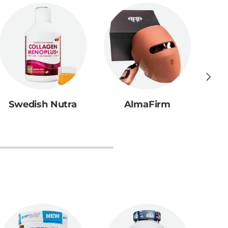
Следв
Swedish Nutra
AlmaFirm
A