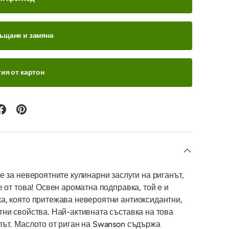
ъщане и замяна
ия от картон
е за невероятните кулинарни заслуги на риганът,
е от това! Освен ароматна подправка, той е и
а, която притежава невероятни антиоксидантни,
тни свойства. Най-активната съставка на това
лът. Маслото от риган на Swanson съдържа