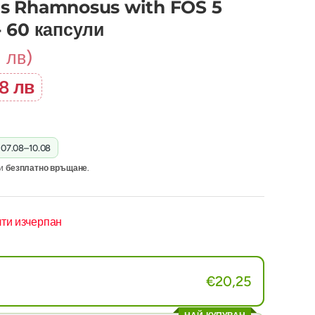
us Rhamnosus with FOS 5
- 60 капсули
1 лв)
68 лв
:
07.08–10.08
и
безплатно връщане
.
чти изчерпан
€20,25