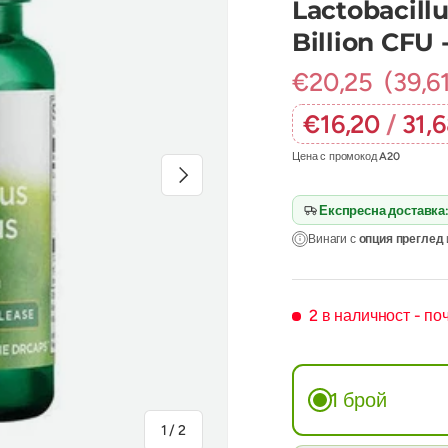
Lactobacill
Billion CFU 
€20,25
(39,6
€16,20
/
31,
Цена с промокод
A20
Следваща
Експресна доставка
Винаги с
опция преглед
2 в наличност
- по
1 брой
на
1
/
2