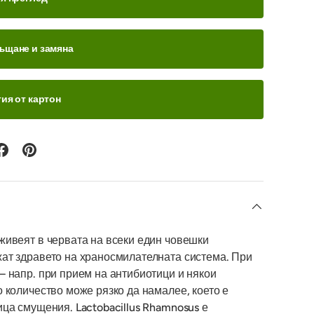
ъщане и замяна
ия от картон
живеят в червата на всеки един човешки
ат здравето на храносмилателната система. При
– напр. при прием на антибиотици и някои
 количество може рязко да намалее, което е
ица смущения. Lactobacillus Rhamnosus е