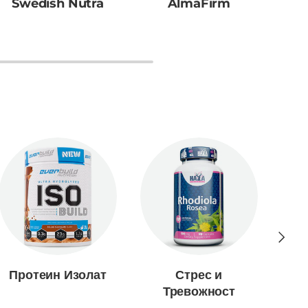
Swedish Nutra
AlmaFirm
A
Следв
Протеин Изолат
Стрес и
Тревожност