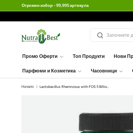
Огромен избор - 99,995 артикула
Търсене
Търсене
Промо Оферти
Топ Продукти
Нови П
Парфюми и Козметика
Часовници
Начало
Lactobacillus Rhamnosus with FOS 5 Billion CFU - 60 капсули