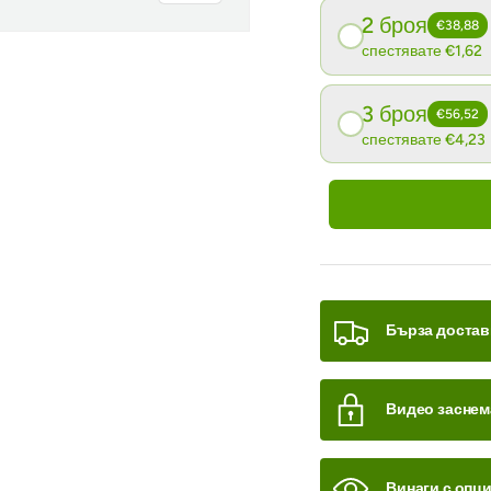
2 броя
€38,88
спестявате €1,62
3 броя
€56,52
спестявате €4,23
 на галерия
Бърза достав
Видео заснем
Винаги с опц