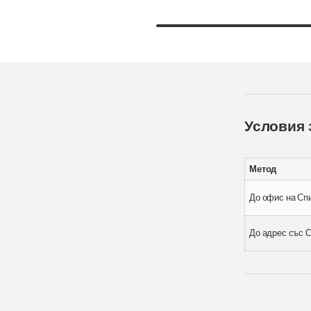
Условия 
Метод
До офис на Сп
До адрес със 