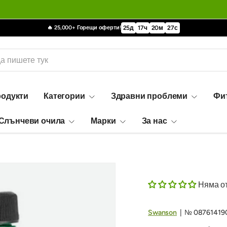
🔥 25,000+ Горещи оферти!
25
д
17
ч
20
м
26
с
родукти
Категории
Здравни проблеми
Фи
Слънчеви очила
Марки
За нас
Няма о
Swanson
|
№
08761419