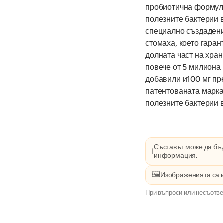
пробиотична формула
полезните бактерии 
специално създадени 
стомаха, което гара
долната част на хра
повече от 5 милиона
добавили и100 мг пр
патентованата марка 
полезните бактерии в
Съставът може да бъд
ℹ️
информация.
🖼️
Изображенията са 
При въпроси или несъотве