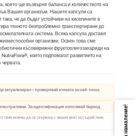
, която ще възвърне баланса и количеството на
във Вашия организъм. Нашите капсули са
така, че да бъдат устойчиви на киселините в
нтира тяхното безпроблемно транспортиране до
носмилателната система. Всяка капсула доставя
 жизнеспособни организми. Освен това сме
ебиотични късоверижни фруктоолигозахариди на
NutraFlora®, които подпомагат развитието на
 червата.
е актуализиран – проверявай етикета за най-точна
илюстративни. За идентификация използвай баркод.
Код за намаление!
тствия можеш да се свържеш с нашия екип за съдействие.