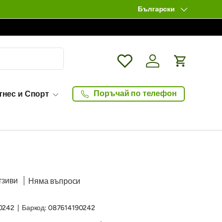
Български
Език
Wishlist
Влизане / Log in
Количка
Поръчай по телефон
тнес и Спорт
тзиви
Няма въпроси
0242
|
Баркод:
087614190242