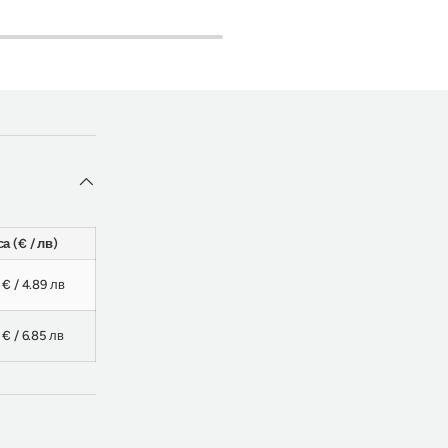
а (€ / лв)
 € / 4.89 лв
 € / 6.85 лв