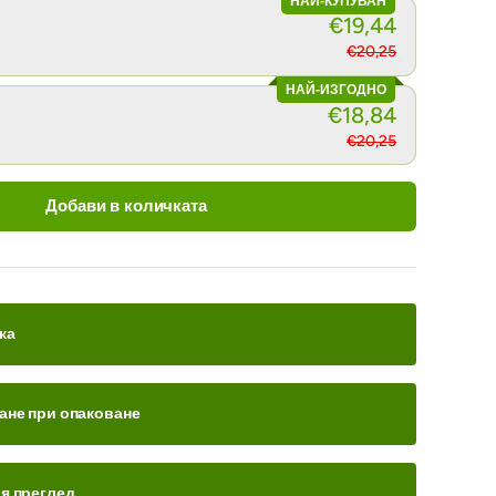
НАЙ-КУПУВАН
€19,44
€20,25
НАЙ-ИЗГОДНО
€18,84
€20,25
Добави в количката
ка
ане при опаковане
ия преглед