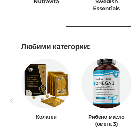
Nutravita
Swedish
Essentials
Любими категории:
Предишен
Колаген
Рибено масло
(омега 3)