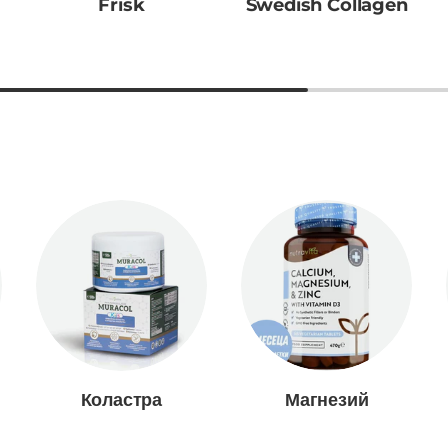
Frisk
Swedish Collagen
Коластра
Магнезий