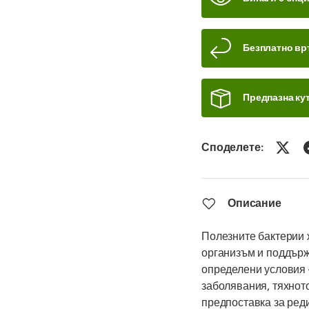
Безплатно вр
Предпазна кут
Споделете:
Описание
Полезните бактерии 
организъм и поддърж
определени условия 
заболявания, тяхното
предпоставка за ред