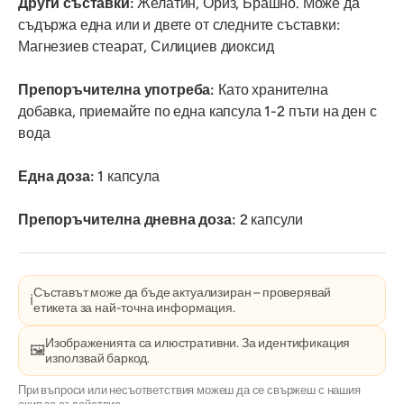
Други съставки:
Желатин, Ориз, Брашно. Може да
съдържа една или и двете от следните съставки:
Магнезиев стеарат, Силициев диоксид
Препоръчителна употреба:
Като хранителна
добавка, приемайте по една капсула 1-2 пъти на ден с
вода
Една доза:
1 капсула
Препоръчителна дневна доза:
2 капсули
Съставът може да бъде актуализиран – проверявай
ℹ️
етикета за най-точна информация.
Изображенията са илюстративни. За идентификация
🖼️
използвай баркод.
При въпроси или несъответствия можеш да се свържеш с нашия