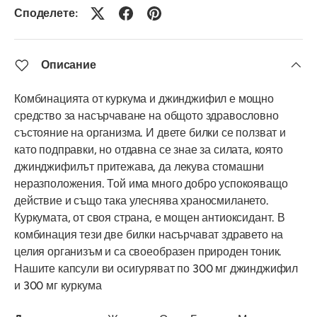
Споделете:
Описание
Комбинацията от куркума и джинджифил е мощно
средство за насърчаване на общото здравословно
състояние на организма. И двете билки се ползват и
като подправки, но отдавна се знае за силата, която
джинджифилът притежава, да лекува стомашни
неразположения. Той има много добро успокояващо
действие и също така улеснява храносмилането.
Куркумата, от своя страна, е мощен антиоксидант. В
комбинация тези две билки насърчават здравето на
целия организъм и са своеобразен природен тоник.
Нашите капсули ви осигуряват по 300 мг джинджифил
и 300 мг куркума