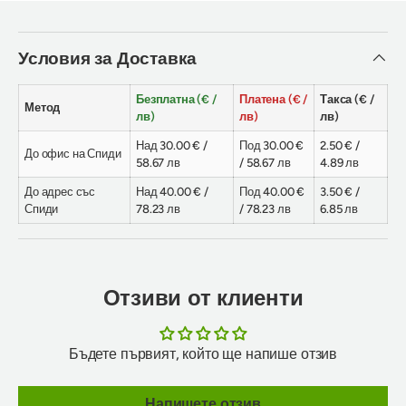
Условия за Доставка
Безплатна (€ /
Платена (€ /
Такса (€ /
Метод
лв)
лв)
лв)
Над 30.00 € /
Под 30.00 €
2.50 € /
До офис на Спиди
58.67 лв
/ 58.67 лв
4.89 лв
До адрес със
Над 40.00 € /
Под 40.00 €
3.50 € /
Спиди
78.23 лв
/ 78.23 лв
6.85 лв
Отзиви от клиенти
Бъдете първият, който ще напише отзив
Напишете отзив