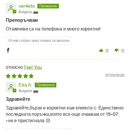
ver4eto
Bulgaria
Препоръчвам
Отзивчиви са на телефона и много коректни!
Отзив събрал чрез покана за магазин
0
0
Feel You
07/29/2026
Ева А.
Bulgaria
Здравейте
Здравейте,бързи и коректни към клиента☺️ Единствено
последната поръчка,която все още очаквам от 19•07
•не е пристигнала 😒