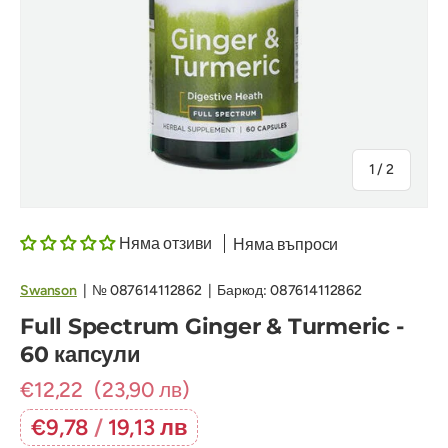
на
1
/
2
Няма отзиви
Няма въпроси
Swanson
|
№
087614112862
|
Баркод:
087614112862
Full Spectrum Ginger & Turmeric -
60 капсули
€12,22
(23,90 лв)
€9,78
/
19,13 лв