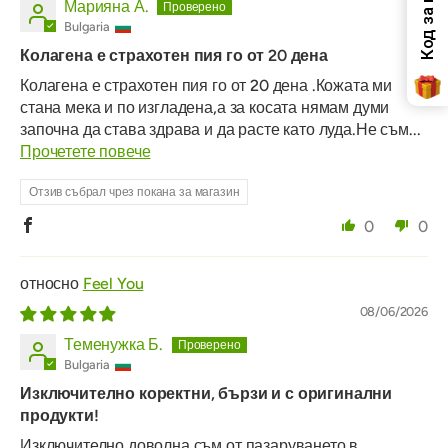
Марияна А.
Bulgaria
Колагена е страхотен пия го от 20 дена
Колагена е страхотен пия го от 20 дена .Кожата ми
стана мека и по изгладена,а за косата нямам думи
започна да става здрава и да расте като луда.Не съм...
Прочетете повече
Отзив събрал чрез покана за магазин
0
0
Feel You
08/06/2026
Теменужка Б.
Bulgaria
Изключително коректни, бързи и с оригинални
продукти!
Изключително доволна съм от пазаруването в