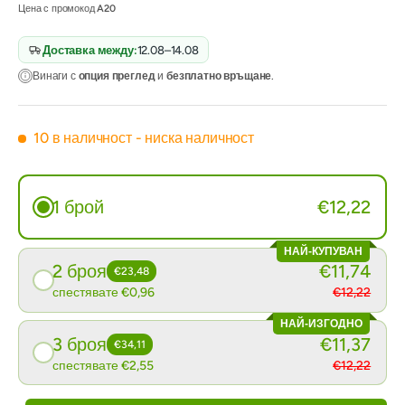
Цена с промокод
A20
Доставка между:
12.08–14.08
Винаги с
опция преглед
и
безплатно връщане
.
10 в наличност
- ниска наличност
1 брой
€12,22
НАЙ-КУПУВАН
2 броя
€11,74
€23,48
спестявате €0,96
€12,22
НАЙ-ИЗГОДНО
3 броя
€11,37
€34,11
спестявате €2,55
€12,22