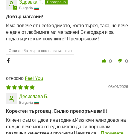
Здравка Т.
Bulgaria
Добър магазин!
Има повече от необходимото, което търся, така, че вече
е един от любимите ми магазини! Благодаря и за
подаръците към покупките! Препоръчвам!
Отзив събрал чрез покана за магазин
0
0
Feel You
08/01/2026
Десислава Б.
Bulgaria
Коректен търговец .Силно препоръчвам!!!
Клиент съм от десетина години.Изключително доволна
съм,че вече мога от едно място да си поръчвам
различни качествени продукти.Цените са...
Прочетете