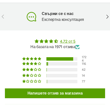
Свържи се с нас
Предишен
Сл
Експертна консултация
4.72 от 5
На базата на 1971 отзива
172
4
116
42
14
77
Напишете отзив за магазина