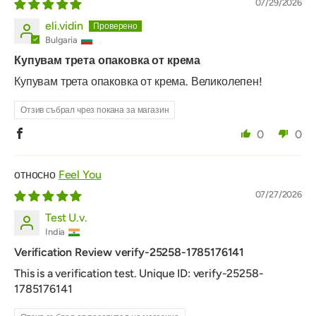
07/29/2026
eli.vidin
Bulgaria
Купувам трета опаковка от крема
Купувам трета опаковка от крема. Великолепен!
Отзив събрал чрез покана за магазин
0
0
Feel You
07/27/2026
Test U.v.
India
Verification Review verify-25258-1785176141
This is a verification test. Unique ID: verify-25258-
1785176141