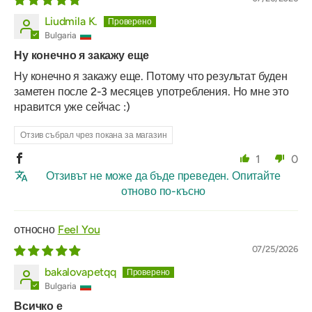
Liudmila K.
Bulgaria
Ну конечно я закажу еще
Ну конечно я закажу еще. Потому что результат буден
заметен после 2-3 месяцев употребления. Но мне это
нравится уже сейчас :)
Отзив събрал чрез покана за магазин
1
0
Отзивът не може да бъде преведен. Опитайте
отново по-късно
Feel You
07/25/2026
bakalovapetqq
Bulgaria
Всичко е