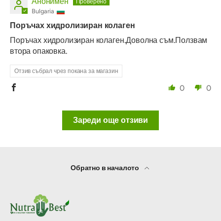
Анонимен
Bulgaria
Поръчах хидролизиран колаген
Поръчах хидролизиран колаген.Доволна съм.Ползвам
втора опаковка.
Отзив събрал чрез покана за магазин
0
0
Зареди още отзиви
Обратно в началото