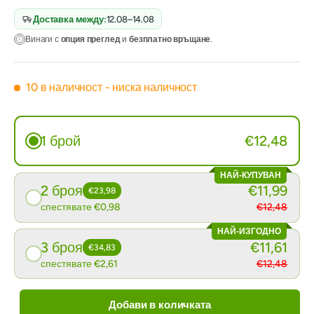
Доставка между:
12.08–14.08
Винаги с
опция преглед
и
безплатно връщане
.
10 в наличност
- ниска наличност
1 брой
€12,48
НАЙ-КУПУВАН
2 броя
€11,99
€23,98
спестявате €0,98
€12,48
НАЙ-ИЗГОДНО
3 броя
€11,61
€34,83
спестявате €2,61
€12,48
Добави в количката