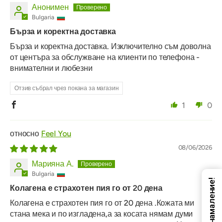
Анонимен
Bulgaria
Бърза и коректна доставка
Бърза и коректна доставка. Изключително съм доволна
от центъра за обслужване на клиенти по телефона -
внимателни и любезни
Отзив събрал чрез покана за магазин
1
0
Feel You
08/06/2026
Марияна А.
Bulgaria
Код за намаление!
Колагена е страхотен пия го от 20 дена
Колагена е страхотен пия го от 20 дена .Кожата ми
стана мека и по изгладена,а за косата нямам думи