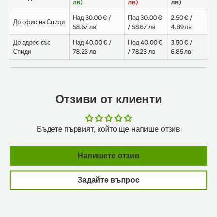
лв)
лв)
лв)
Над 30.00 € /
Под 30.00 €
2.50 € /
До офис на Спиди
58.67 лв
/ 58.67 лв
4.89 лв
До адрес със
Над 40.00 € /
Под 40.00 €
3.50 € /
Спиди
78.23 лв
/ 78.23 лв
6.85 лв
Отзиви от клиенти
Бъдете първият, който ще напише отзив
Напишете отзив
Задайте въпрос