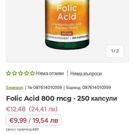
на
1
/
2
Няма отзиви
Няма въпроси
Swanson
|
№
087614010359
|
Баркод:
087614010359
Folic Acid 800 mcg - 250 капсули
€12,48
(24,41 лв)
€9,99
/
19,54 лв
Цена с промокод
A20