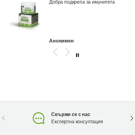
Добра подкрепа за имунитета
Анонимен
Свържи се с нас
Предишен
Сл
Експертна консултация