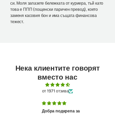
си. Моля запазете бележката от куриера, тъй като
това е ППП (пощенски паричен превод), което
заменя касовия бон и има същата финансова
тежест.
Нека клиентите говорят
вместо нас
от 1971 отзива
Добра подкрепа за