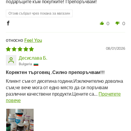
подаръците към покупките! Препоръчвам!
Отзив събрал чрез покана за магазин
0
0
Feel You
08/01/2026
Десислава Б.
Bulgaria
Коректен търговец .Силно препоръчвам!!!
Клиент съм от десетина години.Изключително доволна
съм,че вече мога от едно място да си поръчвам
различни качествени продукти.Цените са...
Прочетете
повече