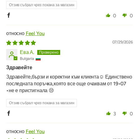
Отзив събрал чрез покана за магазин
0
0
Feel You
07/29/2026
Ева А.
Bulgaria
Здравейте
Здравейте,бързи и коректни към клиента☺️ Единствено
последната поръчка,която все още очаквам от 19•07
•не е пристигнала 😒
Отзив събрал чрез покана за магазин
3
0
Feel You