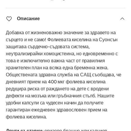
Описание
Добавка от жизненоважно значение за здравето на
сърцето и не само! Фолиевата киселина на Суонсън
защитава сърдечно-съдовата система,
неутрализирайки хомоцистеина, но едновременно с
това е изключително важна част от правилния
хранителен план на всяка една бременна жена.
Обществената здравна служба на САЩ съобщава, че
дневният прием на 400 мкг фолиева киселина
редуцира риска от раждането на дете с вродени
дефекти на мозъка или гръбначния стълб. Нашите
удобни капсули са чудесен начин да получите
гарантиран ежедневен здравословен прием на
фолиева киселина.
Други съставки:
оризово брашно или калциев