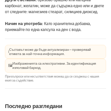
карбонат, желатин, може да съдържа едно или и двете
от следните: магнезиев стеарат, силициев диоксид.
Начин на употреба:
Като хранителна добавка,
приемайте по една капсула на ден с вода.
Съставът може да бъде актуализиран – проверявай
ℹ️
етикета за най-точна информация.
Изображенията са илюстративни. За идентификация
🖼️
използвай баркод.
При въпроси или несъответствия можеш да се свържеш с нашия
екип за съдействие.
Последно разгледани