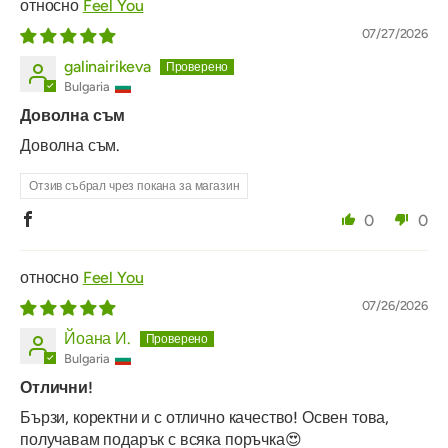
Feel You
07/27/2026
galinairikeva
Bulgaria
Доволна съм
Доволна съм.
Отзив събрал чрез покана за магазин
0
0
Feel You
07/26/2026
Йоана И.
Bulgaria
Отлични!
Бързи, коректни и с отлично качество! Освен това,
получавам подарък с всяка поръчка😍