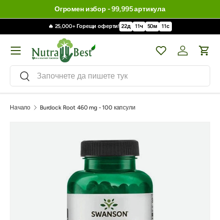
Огромен избор - 99,995 артикула
🔥 25,000+ Горещи оферти!
22
д
11
ч
50
м
10
с
Меню
Wishlist
Влизане / 
Кол
Търсене
Търсене
Начало
Burdock Root 460 mg - 100 капсули