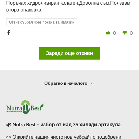
Поръчах хидролизиран колаген.Доволна съм.Ползвам
втора опаковка.
Отзив събрал чрез покана за магазин
0
0
Зареди още отзиви
Обратно в началото
🌿 Nutra Best - избор от над 35 хиляди артикула
👀 Открийте нашия чисто нов уебсайт с подобрени