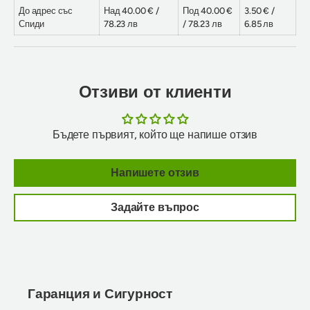
До адрес със
Над 40.00 € /
Под 40.00 €
3.50 € /
Спиди
78.23 лв
/ 78.23 лв
6.85 лв
Отзиви от клиенти
Бъдете първият, който ще напише отзив
Напишете отзив
Задайте въпрос
Гаранция и Сигурност