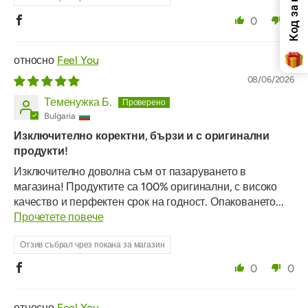
0
0
Feel You
08/06/2026
Теменужка Б.
Bulgaria
Изключително коректни, бързи и с оригинални
продукти!
Изключително доволна съм от пазаруването в
магазина! Продуктите са 100% оригинални, с високо
качество и перфектен срок на годност. Опаковането...
Прочетете повече
Отзив събрал чрез покана за магазин
0
0
Feel You