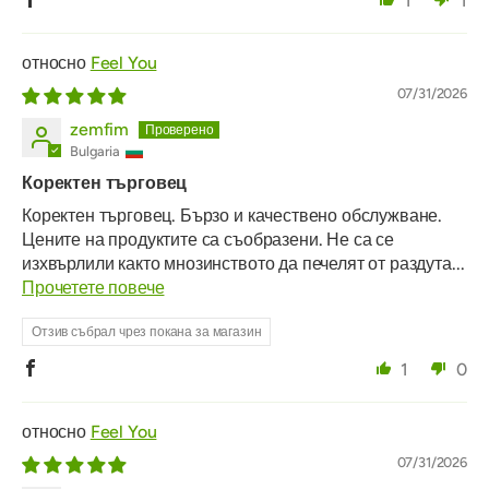
1
1
Feel You
07/31/2026
zemfim
Bulgaria
Коректен търговец
Коректен търговец. Бързо и качествено обслужване.
Цените на продуктите са съобразени. Не са се
изхвърлили както мнозинството да печелят от раздута...
Прочетете повече
Отзив събрал чрез покана за магазин
1
0
Feel You
07/31/2026