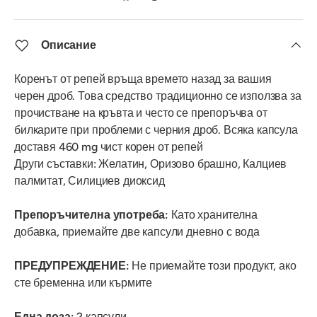
Описание
Коренът от репей връща времето назад за вашия
черен дроб. Това средство традиционно се използва за
прочистване на кръвта и често се препоръчва от
билкарите при проблеми с черния дроб. Всяка капсула
доставя 460 mg чист корен от репей
Други съставки: Желатин, Оризово брашно, Калциев
палмитат, Силициев диоксид
Препоръчителна употреба:
Като хранителна
добавка, приемайте две капсули дневно с вода
ПРЕДУПРЕЖДЕНИЕ:
Не приемайте този продукт, ако
сте бременна или кърмите
Една доза:
2 капсули