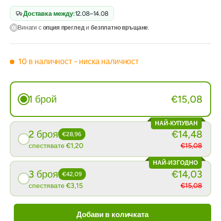
Доставка между:
12.08–14.08
Винаги с
опция преглед
и
безплатно връщане
.
10 в наличност
- ниска наличност
1 брой
€15,08
НАЙ-КУПУВАН
2 броя
€14,48
€28,96
спестявате €1,20
€15,08
НАЙ-ИЗГОДНО
3 броя
€14,03
€42,09
спестявате €3,15
€15,08
Добави в количката