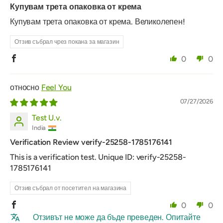
Купувам трета опаковка от крема
Купувам трета опаковка от крема. Великолепен!
Отзив събрал чрез покана за магазин
0
0
Feel You
07/27/2026
Test U.v.
India
Verification Review verify-25258-1785176141
This is a verification test. Unique ID: verify-25258-
1785176141
Отзив събрал от посетител на магазина
0
0
Отзивът не може да бъде преведен. Опитайте