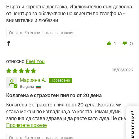
Бърза и коректна доставка. Изключително съм доволна
от центъра за обслужване на клиенти по телефона -
внимателни и любезни
Отзив събрал чрез покана за магазин
1
0
Feel You
08/06/2026
Марияна А.
Bulgaria
Колагена е страхотен пия го от 20 дена
Колагена е страхотен пия го от 20 дена .Кожата ми
стана мека и по изгладена,а за косата нямам думи
Код за намаление!
започна да става здрава и да расте като луда.Не съм...
Прочетете повече
Отзив събрал чрез покана за магазин