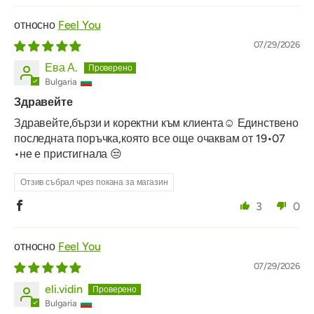
Feel You
07/29/2026
Ева А.
Bulgaria
Здравейте
Здравейте,бързи и коректни към клиента☺️ Единствено
последната поръчка,която все още очаквам от 19•07
•не е пристигнала 😒
Отзив събрал чрез покана за магазин
3
0
Feel You
07/29/2026
eli.vidin
Bulgaria