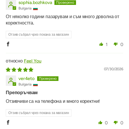
sophia.bozhkova
Bulgaria
От няколко години пазарувам и съм много доволна от
коректността.
Отзив събрал чрез покана за магазин
1
0
Feel You
07/30/2026
ver4eto
Bulgaria
Препоръчвам
Отзивчиви са на телефона и много коректни!
Отзив събрал чрез покана за магазин
0
0