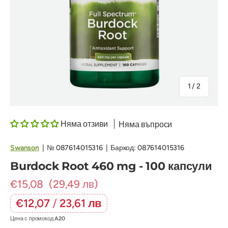
на
1
/
2
Няма отзиви
Няма въпроси
Swanson
|
№
087614015316
|
Баркод:
087614015316
Burdock Root 460 mg - 100 капсули
€15,08
(29,49 лв)
€12,07
/
23,61 лв
Цена с промокод
A20