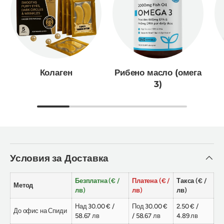
Колаген
Рибено масло (омега
3)
Условия за Доставка
Безплатна (€ /
Платена (€ /
Такса (€ /
Метод
лв)
лв)
лв)
Над 30.00 € /
Под 30.00 €
2.50 € /
До офис на Спиди
58.67 лв
/ 58.67 лв
4.89 лв