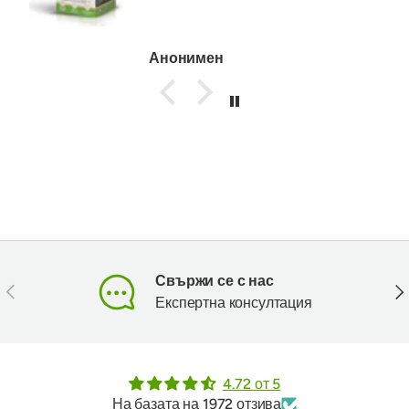
Анонимен
Свържи се с нас
Предишен
Сл
Експертна консултация
4.72 от 5
На базата на 1972 отзива