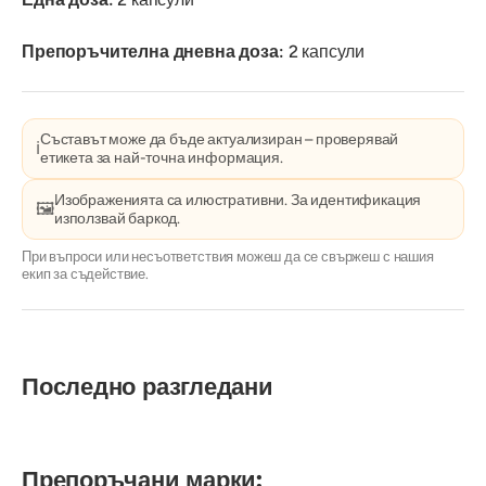
Препоръчителна дневна доза:
2 капсули
Съставът може да бъде актуализиран – проверявай
ℹ️
етикета за най-точна информация.
Изображенията са илюстративни. За идентификация
🖼️
използвай баркод.
При въпроси или несъответствия можеш да се свържеш с нашия
екип за съдействие.
Последно разгледани
Препоръчани марки: