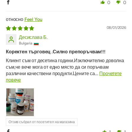
0
0
Feel You
08/01/2026
Десислава Б.
Bulgaria
Коректен търговец .Силно препоръчвам!!!
Клиент съм от десетина години.Изключително доволна
съм,че вече мога от едно място да си поръчвам
различни качествени продукти.Цените са...
Прочетете
повече
Отзив събрал от посетител на магазина