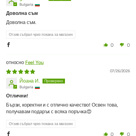
Bulgaria
Доволна съм
Доволна съм.
Отзив събрал чрез покана за магазин
0
0
Feel You
07/26/2026
Йоана И.
Bulgaria
Отлични!
Бързи, коректни и с отлично качество! Освен това,
получавам подарък с всяка поръчка😍
Отзив събрал чрез покана за магазин
0
0