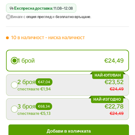
Експресна доставка:
11.08–12.08
Винаги с
опция преглед
и
безплатно връщане
.
10 в наличност
- ниска наличност
1 брой
€24,49
НАЙ-КУПУВАН
2 броя
€23,52
€47,04
спестявате €1,94
€24,49
НАЙ-ИЗГОДНО
3 броя
€22,78
€68,34
спестявате €5,13
€24,49
Добави в количката