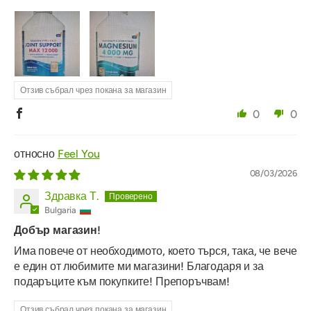
Отзив събрал чрез покана за магазин
0
0
Feel You
08/03/2026
Здравка Т.
Bulgaria
Добър магазин!
Има повече от необходимото, което търся, така, че вече
е един от любимите ми магазини! Благодаря и за
подаръците към покупките! Препоръчвам!
Отзив събрал чрез покана за магазин