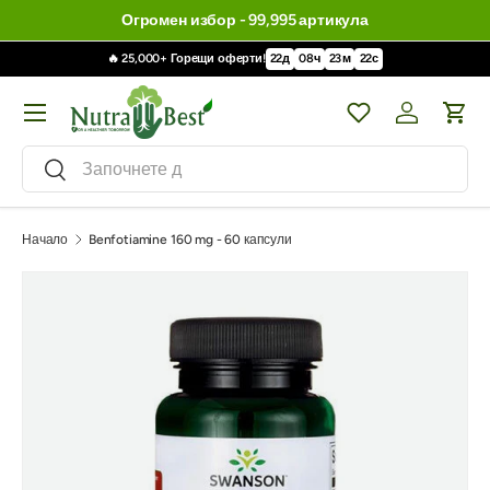
Огромен избор - 99,995 артикула
🔥 25,000+ Горещи оферти!
22
д
08
ч
23
м
21
с
Меню
Wishlist
Влизане / 
Кол
Търсене
Търсене
Начало
Benfotiamine 160 mg - 60 капсули