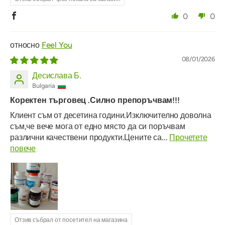
0
0
Feel You
08/01/2026
Десислава Б.
Bulgaria
Коректен търговец .Силно препоръчвам!!!
Клиент съм от десетина години.Изключително доволна
съм,че вече мога от едно място да си поръчвам
различни качествени продукти.Цените са...
Прочетете
повече
Отзив събрал от посетител на магазина