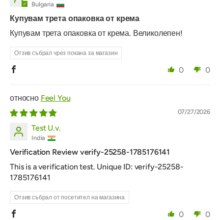
Bulgaria
Купувам трета опаковка от крема
Купувам трета опаковка от крема. Великолепен!
Отзив събрал чрез покана за магазин
0
0
Feel You
07/27/2026
Test U.v.
India
Verification Review verify-25258-1785176141
This is a verification test. Unique ID: verify-25258-
1785176141
Отзив събрал от посетител на магазина
0
0