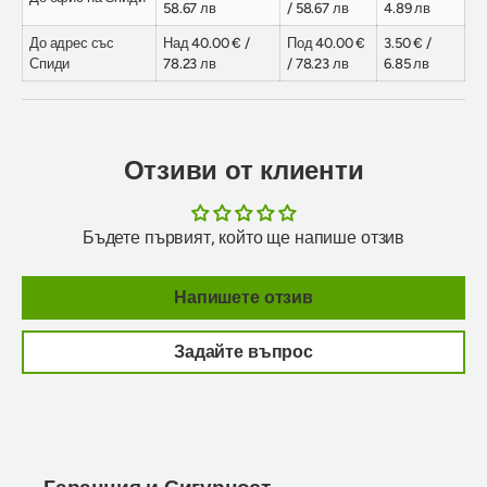
58.67 лв
/ 58.67 лв
4.89 лв
До адрес със
Над 40.00 € /
Под 40.00 €
3.50 € /
Спиди
78.23 лв
/ 78.23 лв
6.85 лв
Отзиви от клиенти
Бъдете първият, който ще напише отзив
Напишете отзив
Задайте въпрос
Гаранция и Сигурност