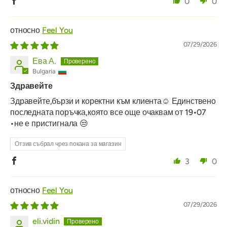
0
0
Feel You
07/29/2026
Ева А.
Bulgaria
Здравейте
Здравейте,бързи и коректни към клиента☺️ Единствено
последната поръчка,която все още очаквам от 19•07
•не е пристигнала 😒
Отзив събрал чрез покана за магазин
3
0
Feel You
07/29/2026
eli.vidin