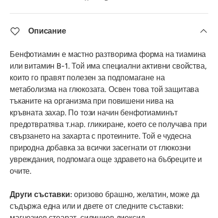
Описание
Бенфотиамин е мастно разтворима форма на тиамина
или витамин B-1. Той има специални активни свойства,
които го правят полезен за подпомагане на
метаболизма на глюкозата. Освен това той защитава
тъканите на организма при повишени нива на
кръвната захар. По този начин бенфотиаминът
предотвратява т.нар. гликиране, което се получава при
свързането на захарта с протеините. Той е чудесна
природна добавка за всички засегнати от глюкозни
увреждания, подпомага още здравето на бъбреците и
очите.
Други съставки:
оризово брашно, желатин, може да
съдържа една или и двете от следните съставки:
магнезиев стеарат, силициев диоксид.