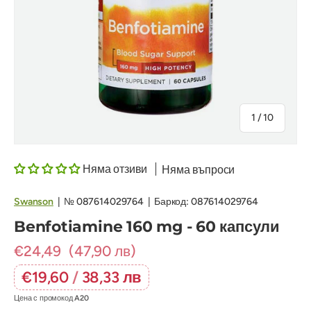
на
1
/
10
Няма отзиви
Няма въпроси
Swanson
|
№
087614029764
|
Баркод:
087614029764
Benfotiamine 160 mg - 60 капсули
€24,49
(47,90 лв)
€19,60
/
38,33 лв
Цена с промокод
A20