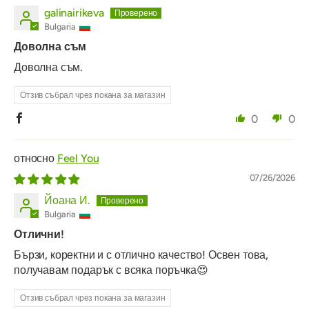
galinairikeva
Bulgaria
Доволна съм
Доволна съм.
Отзив събрал чрез покана за магазин
0
0
Feel You
07/26/2026
Йоана И.
Bulgaria
Отлични!
Бързи, коректни и с отлично качество! Освен това,
получавам подарък с всяка поръчка😍
Отзив събрал чрез покана за магазин