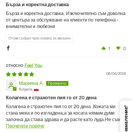
Бърза и коректна доставка
Бърза и коректна доставка. Изключително съм доволна
от центъра за обслужване на клиенти по телефона -
внимателни и любезни
Отзив събрал чрез покана за магазин
1
0
Feel You
08/06/2026
Марияна А.
Bulgaria
Колагена е страхотен пия го от 20 дена
Колагена е страхотен пия го от 20 дена .Кожата ми
Код за намаление!
стана мека и по изгладена,а за косата нямам думи
започна да става здрава и да расте като луда.Не съм...
Прочетете повече