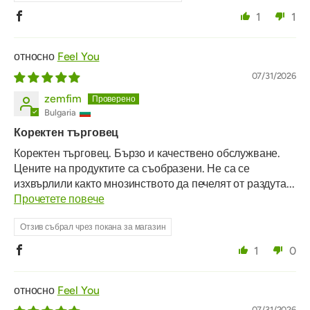
1
1
Feel You
07/31/2026
zemfim
Bulgaria
Коректен търговец
Коректен търговец. Бързо и качествено обслужване.
Цените на продуктите са съобразени. Не са се
изхвърлили както мнозинството да печелят от раздута...
Прочетете повече
Отзив събрал чрез покана за магазин
1
0
Feel You
07/31/2026