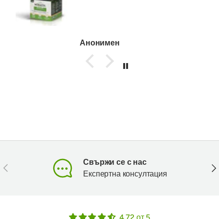
Анонимен
Свържи се с нас
Предишен
Сл
Експертна консултация
4.72 от 5