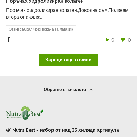
Поръчах хидролизиран колаген
Поръчах хидролизиран колаген.Доволна съм.Ползвам
втора опаковка.
Отзив събрал чрез покана за магазин
0
0
Зареди още отзиви
Обратно в началото
🌿 Nutra Best - избор от над 35 хиляди артикула