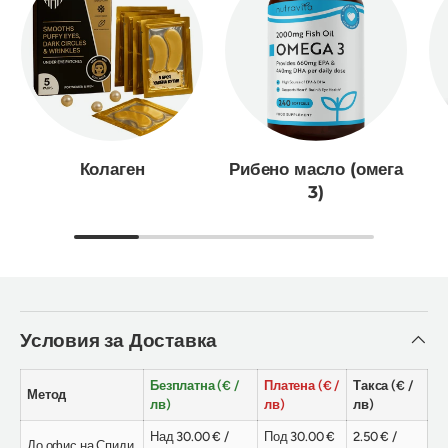
Колаген
Рибено масло (омега
3)
Условия за Доставка
Безплатна (€ /
Платена (€ /
Такса (€ /
Метод
лв)
лв)
лв)
Над 30.00 € /
Под 30.00 €
2.50 € /
До офис на Спиди