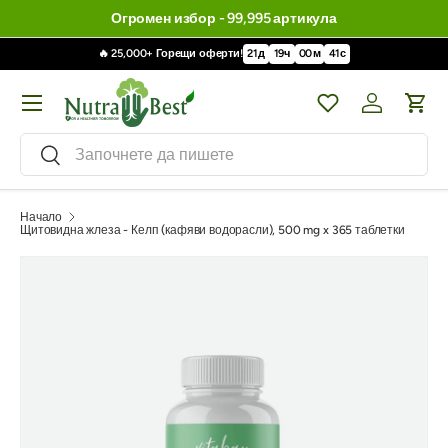
Огромен избор - 99,995 артикула
🔥 25,000+ Горещи оферти!
21
д
19
ч
00
м
39
с
Меню
Wishlist
Влизане / 
Кол
Търсене
Търсене
Начало
Щитовидна жлеза - Келп (кафяви водорасли), 500 mg x 365 таблетки