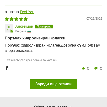
Feel You
07/22/2026
Анонимен
Bulgaria
Поръчах хидролизиран колаген
Поръчах хидролизиран колаген.Доволна съм.Ползвам
втора опаковка.
Отзив събрал чрез покана за магазин
0
0
Зареди още отзиви
Обратно в началото