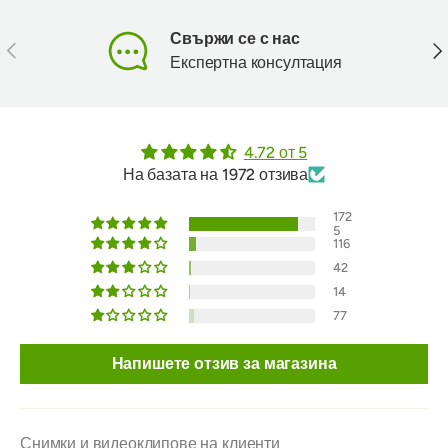
Свържи се с нас
Предишен
Сл
Експертна консултация
4.72 от 5
На базата на 1972 отзива
172
5
116
42
14
77
Напишете отзив за магазина
Снимки и видеоклипове на клиенти