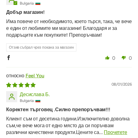
Bulgaria
Добър магазин!
Има повече от необходимото, което търся, така, че вече
е един от любимите ми магазини! Благодаря и за
подаръците към покупките! Препоръчвам!
Отзив събрал чрез покана за магазин
0
0
Feel You
08/01/2026
Десислава Б.
Bulgaria
Коректен търговец .Силно препоръчвам!!!
Клиент съм от десетина години.Изключително доволна
съм,че вече мога от едно място да си поръчвам
различни качествени продукти.Цените са...
Прочетете