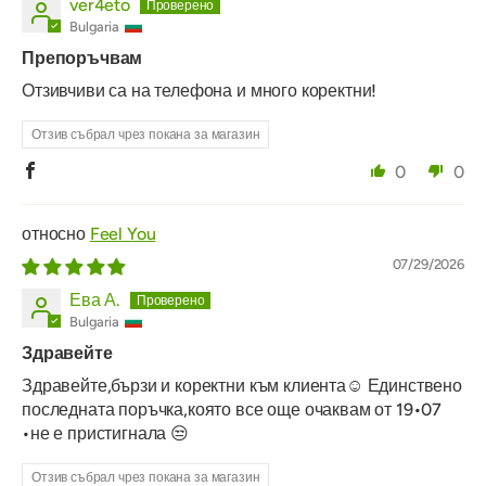
ver4eto
Bulgaria
Препоръчвам
Отзивчиви са на телефона и много коректни!
Отзив събрал чрез покана за магазин
0
0
Feel You
07/29/2026
Ева А.
Bulgaria
Здравейте
Здравейте,бързи и коректни към клиента☺️ Единствено
последната поръчка,която все още очаквам от 19•07
•не е пристигнала 😒
Отзив събрал чрез покана за магазин