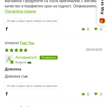
магазина! Продуктите са 100% оригинални, с високо
качество и перфектен срок на годност. Опаковането...
Прочетете повече
Отзив събрал чрез покана за магазин
0
0
Feel You
08/05/2026
Антоанета К.
Bulgaria
Доволна
Доволна съм
Отзив събрал чрез покана за магазин
0
0