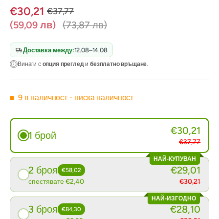
€30,21
€37,77
(59,09 лв)
(73,87 лв)
Доставка между:
12.08–14.08
Винаги с
опция преглед
и
безплатно връщане
.
9 в наличност
- ниска наличност
€30,21
1 брой
€37,77
НАЙ-КУПУВАН
2 броя
€29,01
€58,02
спестявате €2,40
€30,21
НАЙ-ИЗГОДНО
3 броя
€28,10
€84,30