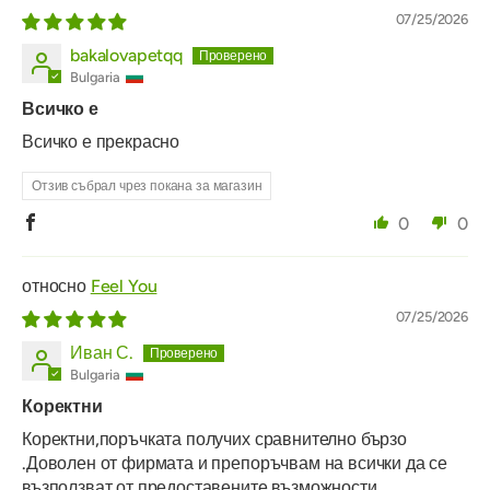
07/25/2026
bakalovapetqq
Bulgaria
Всичко е
Всичко е прекрасно
Отзив събрал чрез покана за магазин
0
0
Feel You
07/25/2026
Иван С.
Bulgaria
Коректни
Коректни,поръчката получих сравнително бързо
.Доволен от фирмата и препоръчвам на всички да се
възползват от предоставените възможности