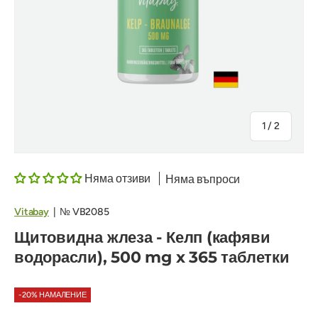
на
1
/
2
Няма отзиви
Няма въпроси
Vitabay
|
№
VB2085
Щитовидна жлеза - Келп (кафяви
водорасли), 500 mg x 365 таблетки
-20% НАМАЛЕНИЕ