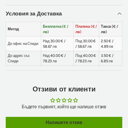
Условия за Доставка
Безплатна (€ /
Платена (€ /
Такса (€ /
Метод
лв)
лв)
лв)
Над 30.00 € /
Под 30.00 €
2.50 € /
До офис на Спиди
58.67 лв
/ 58.67 лв
4.89 лв
До адрес със
Над 40.00 € /
Под 40.00 €
3.50 € /
Спиди
78.23 лв
/ 78.23 лв
6.85 лв
Отзиви от клиенти
Бъдете първият, който ще напише отзив
Напишете отзив