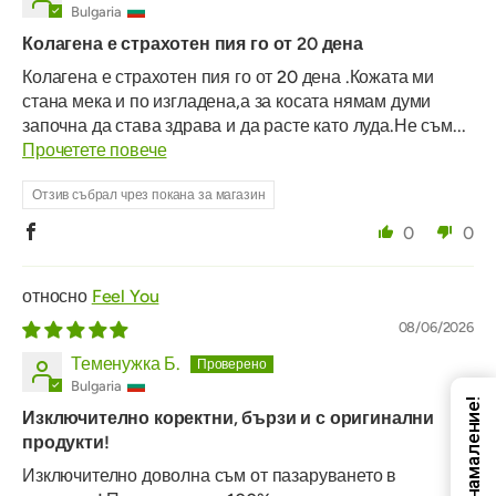
Bulgaria
Колагена е страхотен пия го от 20 дена
Колагена е страхотен пия го от 20 дена .Кожата ми
стана мека и по изгладена,а за косата нямам думи
започна да става здрава и да расте като луда.Не съм...
Прочетете повече
Отзив събрал чрез покана за магазин
0
0
Feel You
08/06/2026
Теменужка Б.
Bulgaria
Код за намаление!
Изключително коректни, бързи и с оригинални
продукти!
Изключително доволна съм от пазаруването в