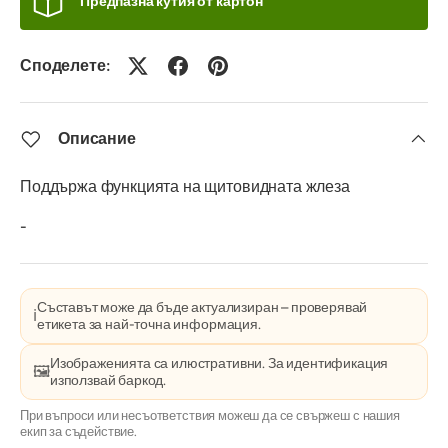
Предпазна кутия от картон
Споделете:
Описание
Поддържа функцията на щитовидната жлеза
-
Съставът може да бъде актуализиран – проверявай
ℹ️
етикета за най-точна информация.
Изображенията са илюстративни. За идентификация
🖼️
използвай баркод.
При въпроси или несъответствия можеш да се свържеш с нашия
екип за съдействие.