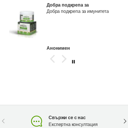
Добра подкрепа за
Добра подкрепа за имунитета
Анонимен
Свържи се с нас
Предишен
Сл
Експертна консултация