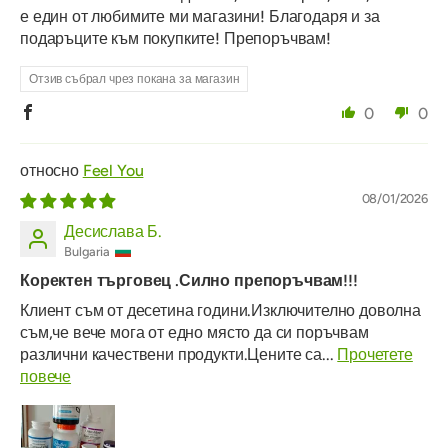
е един от любимите ми магазини! Благодаря и за
подаръците към покупките! Препоръчвам!
Отзив събрал чрез покана за магазин
0
0
Feel You
08/01/2026
Десислава Б.
Bulgaria
Коректен търговец .Силно препоръчвам!!!
Клиент съм от десетина години.Изключително доволна
съм,че вече мога от едно място да си поръчвам
различни качествени продукти.Цените са...
Прочетете
повече