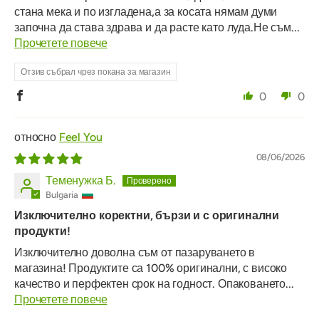
стана мека и по изгладена,а за косата нямам думи
започна да става здрава и да расте като луда.Не съм...
Прочетете повече
Отзив събрал чрез покана за магазин
0
0
Feel You
08/06/2026
Теменужка Б.
Bulgaria
Изключително коректни, бързи и с оригинални
продукти!
Изключително доволна съм от пазаруването в
магазина! Продуктите са 100% оригинални, с високо
качество и перфектен срок на годност. Опаковането...
Прочетете повече