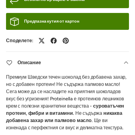
Предпазна кутия от картон
Споделете:
Описание
Премиум Шведски течен шоколад без добавена захар,
но с добавен протеин! Не съдържа палмово масло!
Сега може да се насладите на приятния шоколадов
вкус без угризения! Proteinella е протеинов лешников
крем с полезни хранителни вещества -
суроватъчен
протеин, фибри и витамини
.
Не съдържа
никаква
добавена захар или палмово масло
. Ще ви
изненада с перфектния си вкус и деликатна текстура.