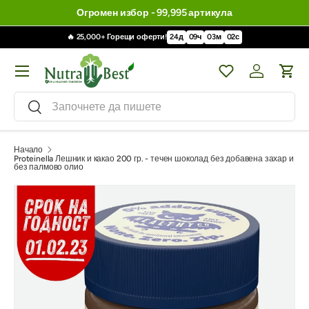
Огромен избор - 99,995 артикула
🔥 25,000+ Горещи оферти!
24
д
09
ч
03
м
00
с
Меню
Wishlist
Влизане / 
Кол
Търсене
Търсене
Начало
Proteinella Лешник и какао 200 гр. - течен шоколад без добавена захар и
без палмово олио