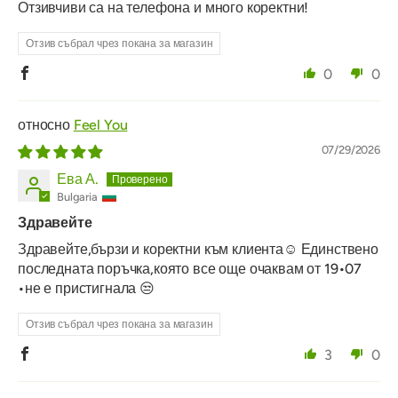
Отзивчиви са на телефона и много коректни!
Отзив събрал чрез покана за магазин
0
0
Feel You
07/29/2026
Ева А.
Bulgaria
Здравейте
Здравейте,бързи и коректни към клиента☺️ Единствено
последната поръчка,която все още очаквам от 19•07
•не е пристигнала 😒
Отзив събрал чрез покана за магазин
3
0