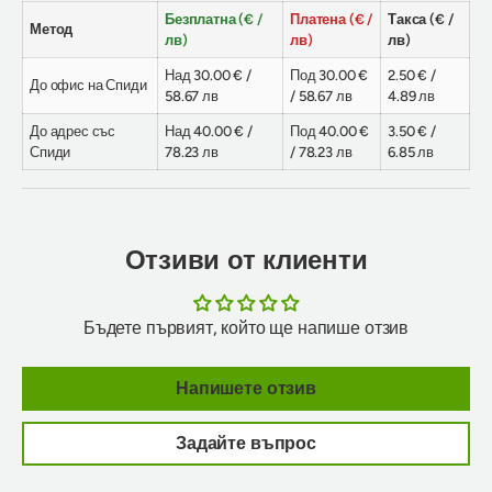
Безплатна (€ /
Платена (€ /
Такса (€ /
Метод
лв)
лв)
лв)
Над 30.00 € /
Под 30.00 €
2.50 € /
До офис на Спиди
58.67 лв
/ 58.67 лв
4.89 лв
До адрес със
Над 40.00 € /
Под 40.00 €
3.50 € /
Спиди
78.23 лв
/ 78.23 лв
6.85 лв
Отзиви от клиенти
Бъдете първият, който ще напише отзив
Напишете отзив
Задайте въпрос