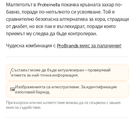
Малтитолът в Proteinella покачва кръвната захар по-
бавно, поради по-непълното си усвояване. Той е
сравнително безопасна алтернатива за хора, страдащи
от диабет, но все пак е въглехидрат, поради което
приемът му следва да бъде контролиран.
Чудесна комбинация с
ProBrands микс за палачинки!
Съставът може да бъде актуализиран – проверявай
ℹ️
етикета за най-точна информация.
Изображенията са илюстративни. За идентификация
🖼️
използвай баркод.
При въпроси или несъответствия можеш да се свържеш с нашия
екип за съдействие.