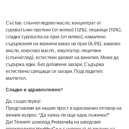
Състав: слънчогледово масло, концентрат от
суроватъчен протеин (от мляко) (12%), лешници (10%),
сладка суроватка на прах (от мляко), намалено
съдържание на мазнини какао на прах (6.5%), какаово
масло, кокосово масло , емулгатор: лецитини
(слънчоглед), естествен аромат на ванилия. Може да
съдържа ядки. Без добавени захари. Съдържа
естествено срещащи се захари. Подсладител:
малтитол.
Сладко и здравословно?
Да, съществува!
Представяме ви нашия прост и еднозначен отговор на
вечния въпрос: “Да хапна ли още една лъжичка?”
Да! Течният шоколад Proteinella на шведския
производител HealthyCo e с нулево съдържание на