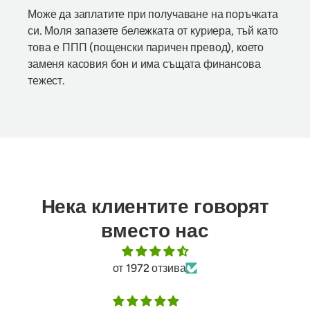
Може да заплатите при получаване на поръчката
си. Моля запазете бележката от куриера, тъй като
това е ППП (пощенски паричен превод), което
заменя касовия бон и има същата финансова
тежест.
Нека клиентите говорят
вместо нас
от 1972 отзива