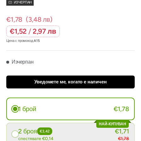
ИЗЧЕРПАН
€1,78
(3,48 лв)
€1,52
/
2,97 лв
Цена с промокод
A15
Изчерпан
Уведомете ме, когато е наличен
1 брой
€1,78
НАЙ-КУПУВАН
2 броя
€1,71
€3,42
спестявате €0,14
€1,78