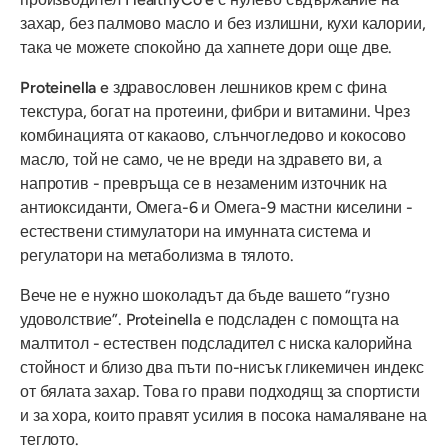
захар, без палмово масло и без излишни, кухи калории,
така че можете спокойно да хапнете дори още две.
Proteinella
e здравословен лешников крем с фина
текстура, богат на протеини, фибри и витамини. Чрез
комбинацията от какаово, слънчогледово и кокосово
масло, той не само, че не вреди на здравето ви, а
напротив - превръща се в незаменим източник на
антиоксиданти, Омега-6 и Омега-9 мастни киселини -
естествени стимулатори на имунната система и
регулатори на метаболизма в тялото.
Вече не е нужно шоколадът да бъде вашето “гузно
удоволствие”. Proteinella е подсладен с помощта на
малтитол - естествен подсладител с ниска калорийна
стойност и близо два пъти по-нисък гликемичен индекс
от бялата захар. Това го прави подходящ за спортисти
и за хора, които правят усилия в посока намаляване на
теглото.