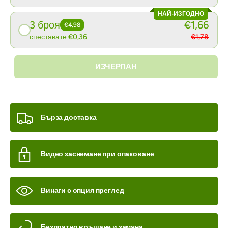
НАЙ-ИЗГОДНО
3 броя
€1,66
€4,98
спестявате €0,36
€1,78
ИЗЧЕРПАН
Бърза доставка
Видео заснемане при опаковане
Винаги с опция преглед
Безплатно връщане и замяна