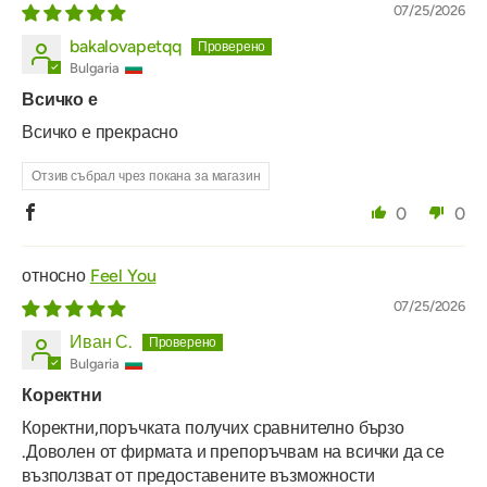
07/25/2026
bakalovapetqq
Bulgaria
Всичко е
Всичко е прекрасно
Отзив събрал чрез покана за магазин
0
0
Feel You
07/25/2026
Иван С.
Bulgaria
Коректни
Коректни,поръчката получих сравнително бързо
.Доволен от фирмата и препоръчвам на всички да се
възползват от предоставените възможности