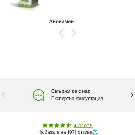
Анонимен
Свържи се с нас
Предишен
Сл
Експертна консултация
4.72 от 5
На базата на 1971 отзива