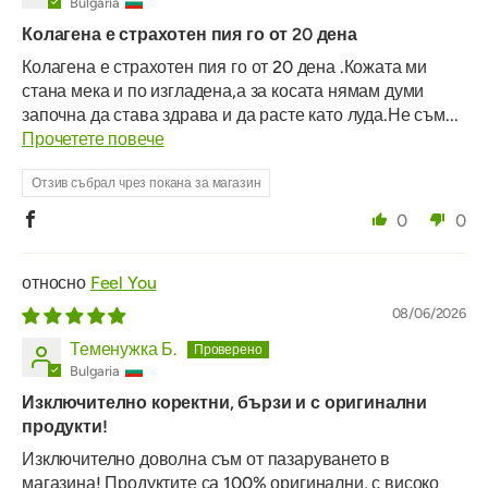
Bulgaria
Колагена е страхотен пия го от 20 дена
Колагена е страхотен пия го от 20 дена .Кожата ми
стана мека и по изгладена,а за косата нямам думи
започна да става здрава и да расте като луда.Не съм...
Прочетете повече
Отзив събрал чрез покана за магазин
0
0
Feel You
08/06/2026
Теменужка Б.
Bulgaria
Изключително коректни, бързи и с оригинални
продукти!
Изключително доволна съм от пазаруването в
магазина! Продуктите са 100% оригинални, с високо