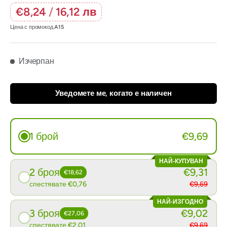
€8,24
/
16,12 лв
Цена с промокод
A15
Изчерпан
Уведомете ме, когато е наличен
1 брой
€9,69
НАЙ-КУПУВАН
2 броя
€9,31
€18,62
спестявате €0,76
€9,69
НАЙ-ИЗГОДНО
3 броя
€9,02
€27,06
спестявате €2,01
€9,69