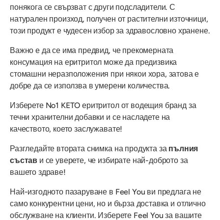
понякога се свързват с други подсладители. С
натурален произход, получен от растителни източници,
този продукт е чудесен избор за здравословно хранене.
Важно е да се има предвид, че прекомерната
консумация на еритритол може да предизвика
стомашни неразположения при някои хора, затова е
добре да се използва в умерени количества.
Изберете No1 KETO еритритол от водещия бранд за
течни хранителни добавки и се насладете на
качеството, което заслужавате!
Разгледайте втората снимка на продукта за
пълния
състав
и се уверете, че избирате най-доброто за
вашето здраве!
Най-изгодното пазаруване в Feel You ви предлага не
само конкурентни цени, но и бърза доставка и отлично
обслужване на клиенти. Изберете Feel You за вашите