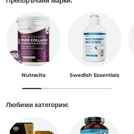
Препоръчани марки:
Nutravita
Swedish Essentials
Любими категории: