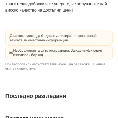
хранителни добавки и се уверете, че получавате най-
високо качество на достъпни цени!
Съставът може да бъде актуализиран – проверявай
ℹ️
етикета за най-точна информация.
Изображенията са илюстративни. За идентификация
🖼️
използвай баркод.
При въпроси или несъответствия можеш да се свържеш с нашия
екип за съдействие.
Последно разгледани