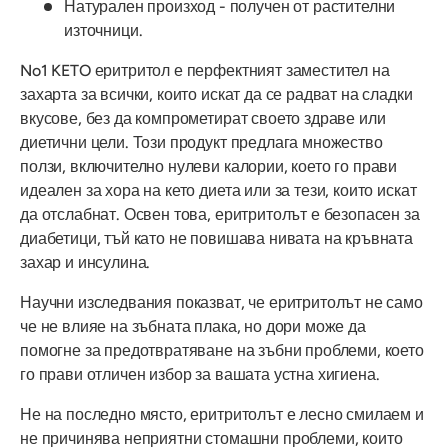
Натурален произход - получен от растителни
източници.
No1 KETO еритритол е перфектният заместител на
захарта за всички, които искат да се радват на сладки
вкусове, без да компрометират своето здраве или
диетични цели. Този продукт предлага множество
ползи, включително нулеви калории, което го прави
идеален за хора на кето диета или за тези, които искат
да отслабнат. Освен това, еритритолът е безопасен за
диабетици, тъй като не повишава нивата на кръвната
захар и инсулина.
Научни изследвания показват, че еритритолът не само
че не влияе на зъбната плака, но дори може да
помогне за предотвратяване на зъбни проблеми, което
го прави отличен избор за вашата устна хигиена.
Не на последно място, еритритолът е лесно смилаем и
не причинява неприятни стомашни проблеми, които