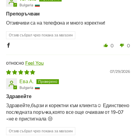
Bulgaria
Препоръчвам
Отзивчиви са на телефона и много коректни!
Отзив събрал чрез покана за магазин
0
0
Feel You
07/29/2026
Ева А.
Bulgaria
Здравейте
Здравейте,бързи и коректни към клиента☺️ Единствено
последната поръчка,която все още очаквам от 19•07
•не е пристигнала 😒
Отзив събрал чрез покана за магазин