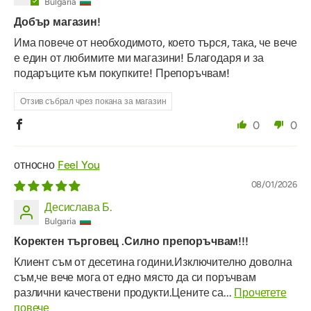
Bulgaria
Добър магазин!
Има повече от необходимото, което търся, така, че вече
е един от любимите ми магазини! Благодаря и за
подаръците към покупките! Препоръчвам!
Отзив събрал чрез покана за магазин
0
0
Feel You
08/01/2026
Десислава Б.
Bulgaria
Коректен търговец .Силно препоръчвам!!!
Клиент съм от десетина години.Изключително доволна
съм,че вече мога от едно място да си поръчвам
различни качествени продукти.Цените са...
Прочетете
повече