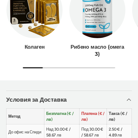
Колаген
Рибено масло (омега
3)
Условия за Доставка
Безплатна (€ /
Платена (€ /
Такса (€ /
Метод
лв)
лв)
лв)
Над 30.00 € /
Под 30.00 €
2.50 € /
До офис на Спиди
58.67 лв
/ 58.67 лв
4.89 лв