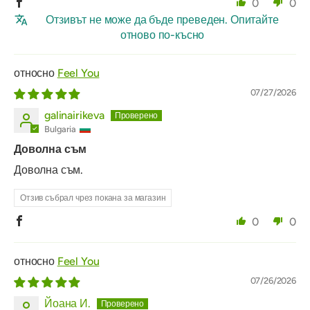
0
0
Отзивът не може да бъде преведен. Опитайте
отново по-късно
Feel You
07/27/2026
galinairikeva
Bulgaria
Доволна съм
Доволна съм.
Отзив събрал чрез покана за магазин
0
0
Feel You
07/26/2026
Йоана И.