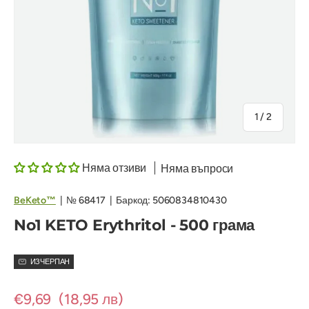
на
1
/
2
Няма отзиви
Няма въпроси
BeKeto™
|
№
68417
|
Баркод:
5060834810430
No1 KETO Erythritol - 500 грама
ИЗЧЕРПАН
€9,69
(18,95 лв)