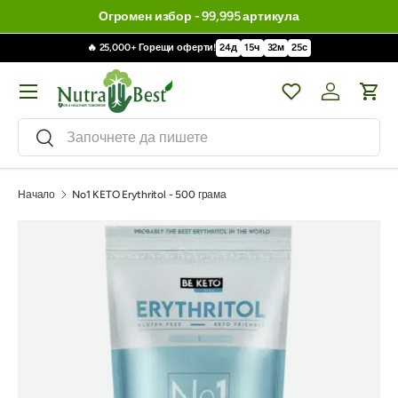
Огромен избор - 99,995 артикула
🔥 25,000+ Горещи оферти!
24
д
15
ч
32
м
24
с
Меню
Wishlist
Влизане / 
Кол
Търсене
Търсене
Начало
No1 KETO Erythritol - 500 грама