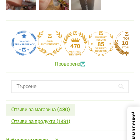
85
470
Проверено
Отзиви за магазина (
480
)
Код за намаление!
Отзиви за продукти (
1491
)