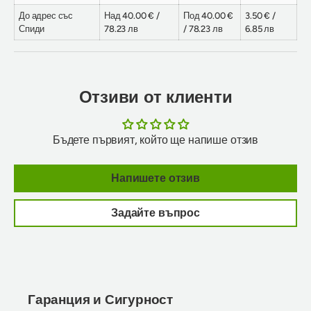
До адрес със
Над 40.00 € /
Под 40.00 €
3.50 € /
Спиди
78.23 лв
/ 78.23 лв
6.85 лв
Отзиви от клиенти
Бъдете първият, който ще напише отзив
Напишете отзив
Задайте въпрос
Гаранция и Сигурност