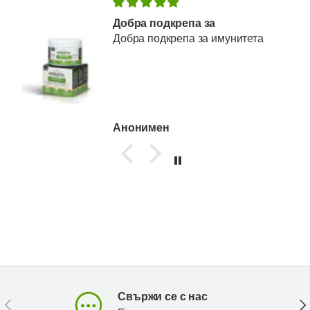
Добра подкрепа за
Добра подкрепа за имунитета
Анонимен
Свържи се с нас
Предишен
Сл