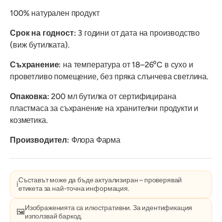
100% натурален продукт
Срок на годност:
3 години от дата на производство
(виж бутилката).
Съхранение:
на температура от 18–26⁰C в сухо и
проветливо помещение, без пряка слънчева светлина.
Опаковка:
200 мл бутилка от сертифицирана
пластмаса за съхранение на хранителни продукти и
козметика.
Производител:
Флора Фарма
Съставът може да бъде актуализиран – проверявай
ℹ️
етикета за най-точна информация.
Изображенията са илюстративни. За идентификация
🖼️
използвай баркод.