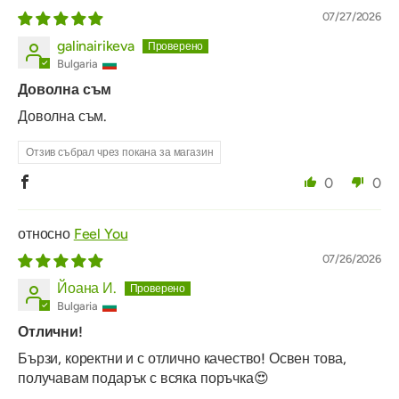
07/27/2026
galinairikeva
Bulgaria
Доволна съм
Доволна съм.
Отзив събрал чрез покана за магазин
0
0
Feel You
07/26/2026
Йоана И.
Bulgaria
Отлични!
Бързи, коректни и с отлично качество! Освен това,
получавам подарък с всяка поръчка😍