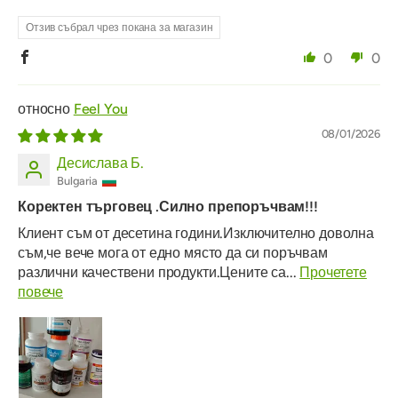
Отзив събрал чрез покана за магазин
0
0
Feel You
08/01/2026
Десислава Б.
Bulgaria
Коректен търговец .Силно препоръчвам!!!
Клиент съм от десетина години.Изключително доволна
съм,че вече мога от едно място да си поръчвам
различни качествени продукти.Цените са...
Прочетете
повече