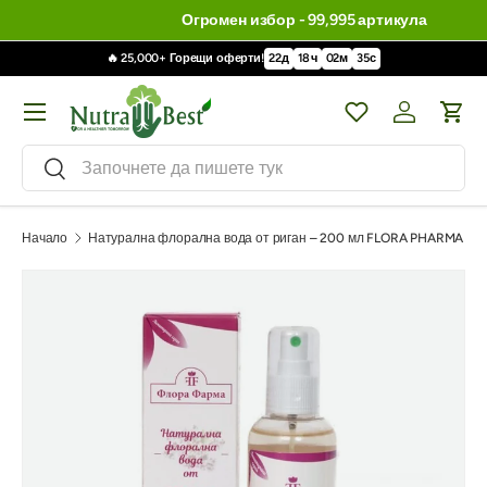
Огромен избор - 99,995 артикула
🔥 25,000+ Горещи оферти!
22
д
18
ч
02
м
34
с
Меню
Wishlist
Влизане / 
Кол
Търсене
Търсене
Начало
Натурална флорална вода от риган – 200 мл FLORA PHARMA