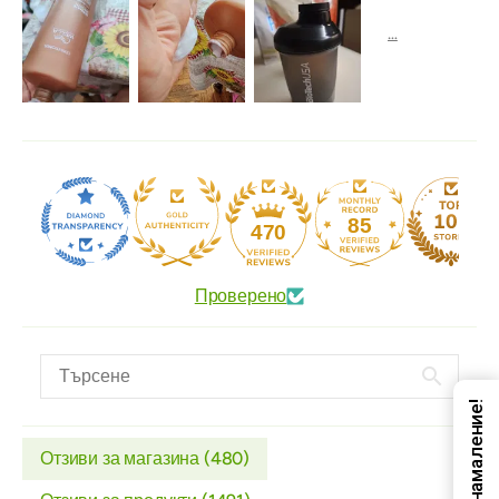
85
470
Проверено
Код за намаление!
Отзиви за магазина (
480
)