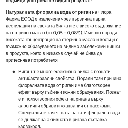
седмици употреба не видиш резултат!
Натуралната флорална вода от риган
на Флора
Фарма ЕООД е извлечена чрез първична парна
дестилация на свежата билка и е с високо съдържание
на етерично масло (от 0,05 – 0,08%). Именно поради
високата концентрация на етерично масло и восъци е
възможно образуването на видимо забележими нишки
в продукта, което в никакъв случай не бива да
притеснява потребителя.
Риганът е много ефективна билка с познати
антибактериални свойства. Поради тази причина
флоралната вода от риган има благотворен
ефект върху гъбични кожни образувания. Познат
е и ползотворния ефект на ригана върху
алрегични обриви и ухапвания от насекоми.
Специалните качествата на тази флорална вода
се дължат на активната в ригана съставка
карвакрол.