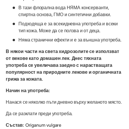
В тази флорална вода НЯМА консерванти,
спиртна основа, ГМО и синтетични добавки.
Подходяща е за всекидневна употреба и всеки
тип кожа. Може да се ползва и от деца.
Няма странични ефекти и е за външна употреба.
В някои части на света хидрозолите се използват
от векове като домашен лек. Днес тяхната
употреба се увеличава заедно с нарастващата
популярност на природните лекове и органичната
грижа за кожата.
Начин на употреба:
Нанася се няколко пъти дневно върху желаното място.
Да се разклати преди употреба.
Състав:
Origanum vulgare