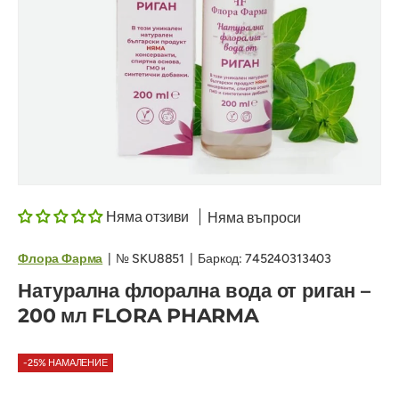
Няма отзиви
Няма въпроси
Флора Фарма
|
№
SKU8851
|
Баркод:
745240313403
Натурална флорална вода от риган –
200 мл FLORA PHARMA
-25% НАМАЛЕНИЕ