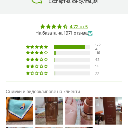
Експертна консултация
4.72 от 5
На базата на 1971 отзива
172
4
116
42
14
77
Снимки и видеоклипове на клиенти