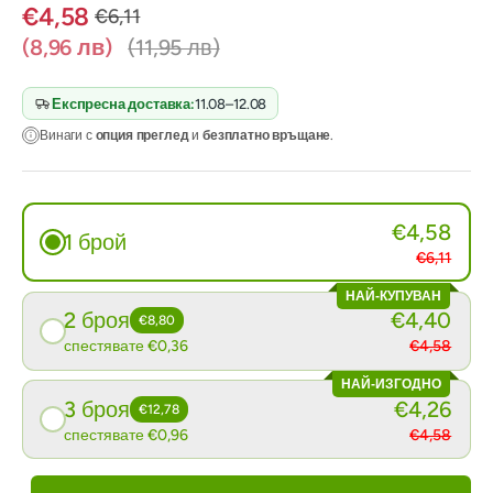
€4,58
€6,11
(8,96 лв)
(11,95 лв)
Експресна доставка:
11.08–12.08
Винаги с
опция преглед
и
безплатно връщане
.
€4,58
1 брой
€6,11
НАЙ-КУПУВАН
2 броя
€4,40
€8,80
спестявате €0,36
€4,58
НАЙ-ИЗГОДНО
3 броя
€4,26
€12,78
спестявате €0,96
€4,58