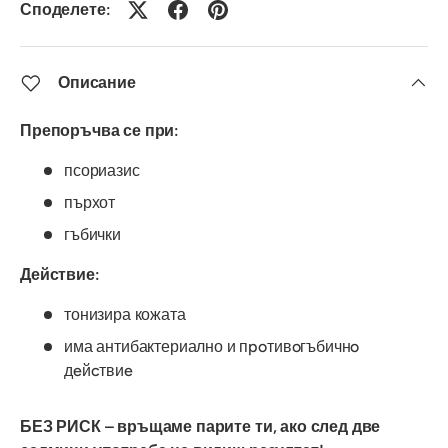
Споделете:
Описание
Препоръчва се при:
псориазис
пърхот
гъбички
Действие:
тонизира кожата
има антибактериално и пpoтивoгъбичнo
дeйcтвиe
БЕЗ РИСК – връщаме парите ти, ако след две