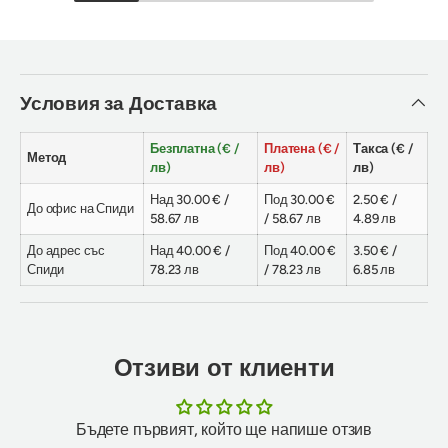
Условия за Доставка
Безплатна (€ /
Платена (€ /
Такса (€ /
Метод
лв)
лв)
лв)
Над 30.00 € /
Под 30.00 €
2.50 € /
До офис на Спиди
58.67 лв
/ 58.67 лв
4.89 лв
До адрес със
Над 40.00 € /
Под 40.00 €
3.50 € /
Спиди
78.23 лв
/ 78.23 лв
6.85 лв
Отзиви от клиенти
Бъдете първият, който ще напише отзив