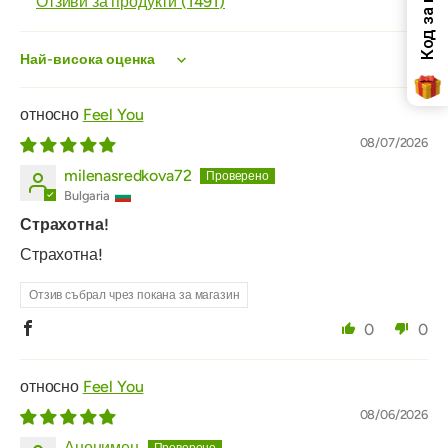
Отзиви за продукти (
1491
)
Sort by
Feel You
08/07/2026
milenasredkova72
Bulgaria
Страхотна!
Страхотна!
Отзив събрал чрез покана за магазин
0
0
Feel You
08/06/2026
Анонимен