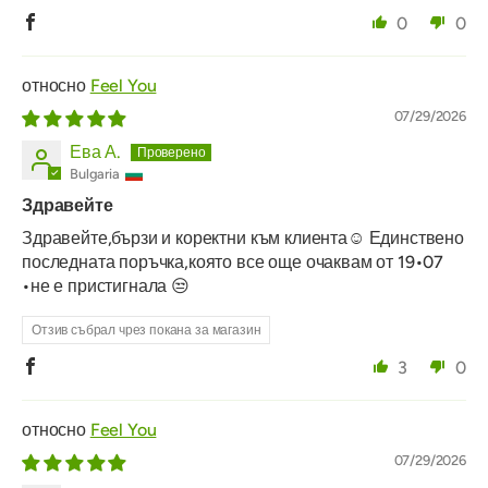
0
0
Feel You
07/29/2026
Ева А.
Bulgaria
Здравейте
Здравейте,бързи и коректни към клиента☺️ Единствено
последната поръчка,която все още очаквам от 19•07
•не е пристигнала 😒
Отзив събрал чрез покана за магазин
3
0
Feel You
07/29/2026