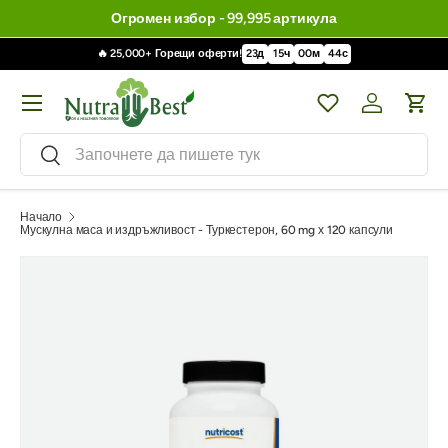
Огромен избор - 99,995 артикула
🔥 25,000+ Горещи оферти!
23
д
15
ч
00
м
43
с
Меню
Wishlist
Влизане / 
Кол
Търсене
Търсене
Начало
Мускулна маса и издръжливост - Туркестерон, 60 mg х 120 капсули