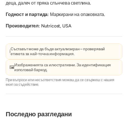
деца, далеч от пряка слънчева светлина.
Годност и партида:
Маркирани на опаковката.
Производител:
Nutricost, USA
Съставът може да бъде актуализиран – проверявай
ℹ️
етикета за най-точна информация.
Изображенията са илюстративни. За идентификация
🖼️
използвай баркод.
При въпроси или несъответствия можеш да се свържеш с нашия
екип за съдействие.
Последно разгледани