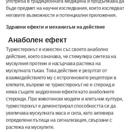
употреба в традиционната медицина и продължава да
бъде предмет на научни изследвания, които изследват
неговите възможности и потенциални приложения.
Здравни ефекти и механизъм на действие
Анаболен ефект
Туркестеронът е известен със своето анаболно
действие, което означава, че стимулира синтеза на
мускулния протеин и насърчава растежа на
мускулната тъкан. Това действие е резултат от
взаимодействието му с естрогеновите рецептори в
клетките, въпреки че туркестеронът не е стероид и
няма същите андрогенни ефекти като анаболните
стероиди. При животински модели и клетъчни култури,
туркестеронът е демонстрирал способността си да
увеличава мускулната маса и сила, като активира
определени пътища на сигнализация, свързани с
растежа на мускулите.