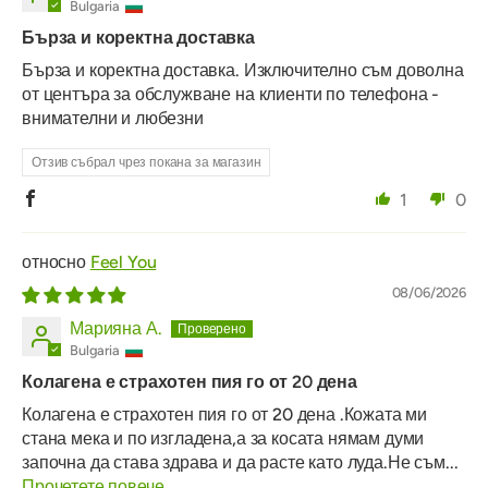
Bulgaria
Бърза и коректна доставка
Бърза и коректна доставка. Изключително съм доволна
от центъра за обслужване на клиенти по телефона -
внимателни и любезни
Отзив събрал чрез покана за магазин
1
0
Feel You
08/06/2026
Марияна А.
Bulgaria
Колагена е страхотен пия го от 20 дена
Колагена е страхотен пия го от 20 дена .Кожата ми
стана мека и по изгладена,а за косата нямам думи
започна да става здрава и да расте като луда.Не съм...
Прочетете повече