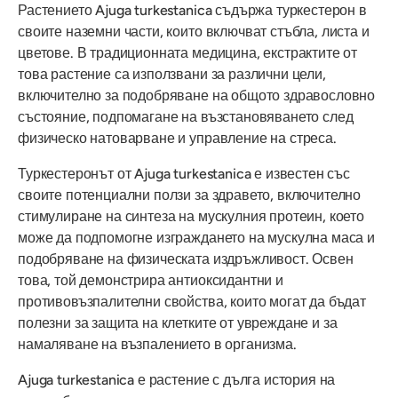
Растението Ajuga turkestanica съдържа туркестерон в
своите наземни части, които включват стъбла, листа и
цветове. В традиционната медицина, екстрактите от
това растение са използвани за различни цели,
включително за подобряване на общото здравословно
състояние, подпомагане на възстановяването след
физическо натоварване и управление на стреса.
Туркестеронът от Ajuga turkestanica е известен със
своите потенциални ползи за здравето, включително
стимулиране на синтеза на мускулния протеин, което
може да подпомогне изграждането на мускулна маса и
подобряване на физическата издръжливост. Освен
това, той демонстрира антиоксидантни и
противовъзпалителни свойства, които могат да бъдат
полезни за защита на клетките от увреждане и за
намаляване на възпалението в организма.
Ajuga turkestanica е растение с дълга история на