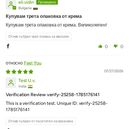
eli.vidin
Bulgaria
Купувам трета опаковка от крема
Купувам трета опаковка от крема. Великолепен!
Отзив събрал чрез покана за магазин
0
0
Feel You
07/27/2026
Test U.v.
India
Verification Review verify-25258-1785176141
This is a verification test. Unique ID: verify-25258-
1785176141
Отзив събрал от посетител на магазина