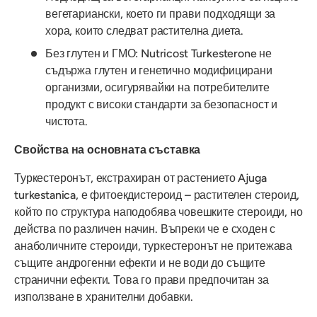
вегетариански, което ги прави подходящи за
хора, които следват растителна диета.
Без глутен и ГМО: Nutricost Turkesterone не
съдържа глутен и генетично модифицирани
организми, осигурявайки на потребителите
продукт с високи стандарти за безопасност и
чистота.
Свойства на основната съставка
Туркестеронът, екстрахиран от растението Ajuga
turkestanica, е фитоекдистероид – растителен стероид,
който по структура наподобява човешките стероиди, но
действа по различен начин. Въпреки че е сходен с
анаболичните стероиди, туркестеронът не притежава
същите андрогенни ефекти и не води до същите
странични ефекти. Това го прави предпочитан за
използване в хранителни добавки.