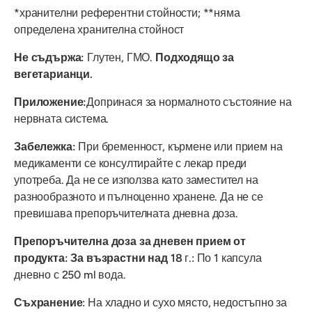
*хранителни референтни стойности; **няма
определена хранителна стойност
Не съдържа:
Глутен, ГМО.
Подходящо за
вегетарианци.
Приложение:
Допринася за нормалното състояние на
нервната система.
Забележка:
При бременност, кърмене или прием на
медикаменти се консултирайте с лекар преди
употреба. Да не се използва като заместител на
разнообразното и пълноценно хранене. Да не се
превишава препоръчителната дневна доза.
Препоръчителна доза за дневен прием от
продукта: За възрастни над 18
г.: По 1 капсула
дневно с 250 ml вода.
Съхранение
: На хладно и сухо място, недостъпно за