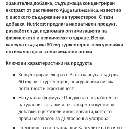
хранителна добавка, съдържаща концентриран
екстракт от растението Ajuga turkestanica, известно
с високото съдържание на туркестерон. С тази
добавка, Nutricost предлага иновативен продукт,
разработен да подпомага оптимизацията на
физическото и психическото здраве. Всяка
капсула съдържа 60 mg туркестерон, осигурявайки
оптимална доза за максимални ползи.
Ключови характеристики на продукта
Концентриран екстракт: Всяка капсула съдържа
60 mg чист туркестерон, осигурявайки висока
потентност и ефективност.
Натурална формула: Продуктът е изработен от
натурални съставки и не съдържа изкуствени
добавки, оцветители и консерванти, което го
прави безопасен за дългосрочна употреба.
Подходящ за вегетарианци: Капсулите са изцяло