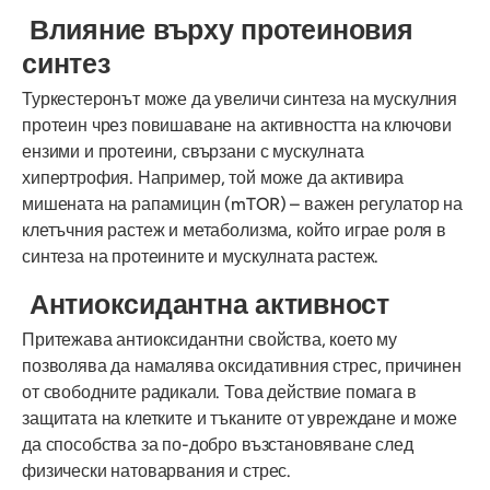
Влияние върху протеиновия
синтез
Туркестеронът може да увеличи синтеза на мускулния
протеин чрез повишаване на активността на ключови
ензими и протеини, свързани с мускулната
хипертрофия. Например, той може да активира
мишената на рапамицин (mTOR) – важен регулатор на
клетъчния растеж и метаболизма, който играе роля в
синтеза на протеините и мускулната растеж.
Антиоксидантна активност
Притежава антиоксидантни свойства, което му
позволява да намалява оксидативния стрес, причинен
от свободните радикали. Това действие помага в
защитата на клетките и тъканите от увреждане и може
да способства за по-добро възстановяване след
физически натоварвания и стрес.