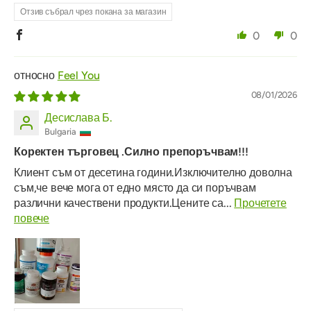
Отзив събрал чрез покана за магазин
0
0
Feel You
08/01/2026
Десислава Б.
Bulgaria
Коректен търговец .Силно препоръчвам!!!
Клиент съм от десетина години.Изключително доволна
съм,че вече мога от едно място да си поръчвам
различни качествени продукти.Цените са...
Прочетете
повече