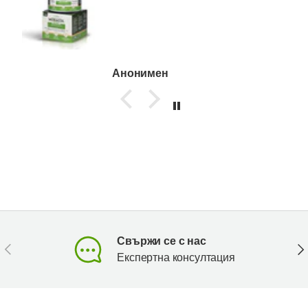
Анонимен
Свържи се с нас
Предишен
Сл
Експертна консултация