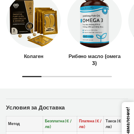
Колаген
Рибено масло (омега
3)
Условия за Доставка
Код за намаление!
Безплатна (€ /
Платена (€ /
Такса (€ /
Метод
лв)
лв)
лв)