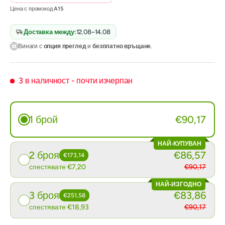
Цена с промокод
A15
Доставка между:
12.08–14.08
Винаги с
опция преглед
и
безплатно връщане
.
3 в наличност
- почти изчерпан
1 брой
€90,17
НАЙ-КУПУВАН
2 броя
€86,57
€173,14
спестявате €7,20
€90,17
НАЙ-ИЗГОДНО
3 броя
€83,86
€251,58
спестявате €18,93
€90,17