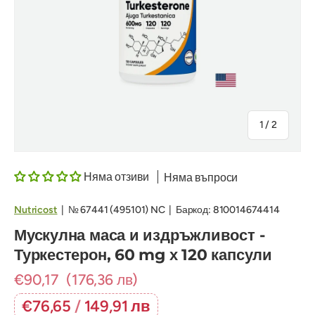
на
1
/
2
Няма отзиви
Няма въпроси
Nutricost
|
№
67441 (495101) NC
|
Баркод:
810014674414
Мускулна маса и издръжливост -
Туркестерон, 60 mg х 120 капсули
€90,17
(176,36 лв)
€76,65
/
149,91 лв