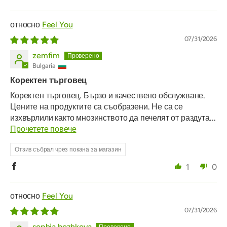
Feel You
07/31/2026
zemfim
Bulgaria
Коректен търговец
Коректен търговец. Бързо и качествено обслужване.
Цените на продуктите са съобразени. Не са се
изхвърлили както мнозинството да печелят от раздута...
Прочетете повече
Отзив събрал чрез покана за магазин
1
0
Feel You
07/31/2026
sophia.bozhkova