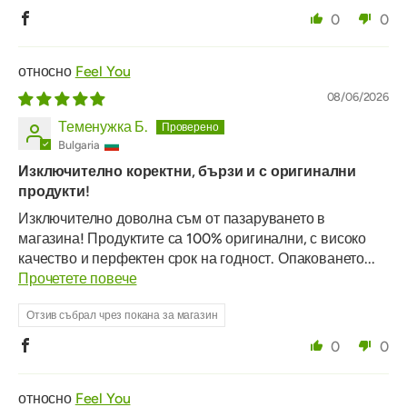
0
0
Feel You
08/06/2026
Теменужка Б.
Bulgaria
Изключително коректни, бързи и с оригинални
продукти!
Изключително доволна съм от пазаруването в
магазина! Продуктите са 100% оригинални, с високо
качество и перфектен срок на годност. Опаковането...
Прочетете повече
Отзив събрал чрез покана за магазин
0
0
Feel You