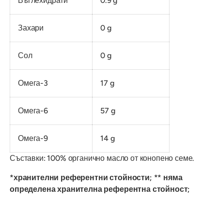
Въглехидрати
0.9 g
Захари
0 g
Сол
0 g
Омега-3
17 g
Омега-6
57 g
Омега-9
14 g
Съставки: 100% органично масло от конопено семе.
*хранителни референтни стойности; ** няма
определена хранителна референтна стойност;