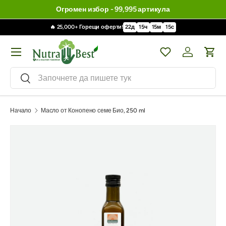
Огромен избор - 99,995 артикула
🔥 25,000+ Горещи оферти!
22
д
15
ч
15
м
14
с
Меню
Wishlist
Влизане / 
Кол
Търсене
Търсене
Начало
Масло от Конопено семе Био, 250 ml