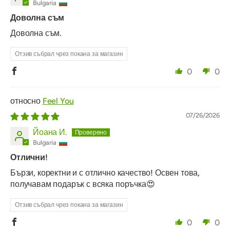
Bulgaria
Доволна съм
Доволна съм.
Отзив събрал чрез покана за магазин
0
0
Feel You
07/26/2026
Йоана И.
Bulgaria
Отлични!
Бързи, коректни и с отлично качество! Освен това,
получавам подарък с всяка поръчка😍
Отзив събрал чрез покана за магазин
0
0