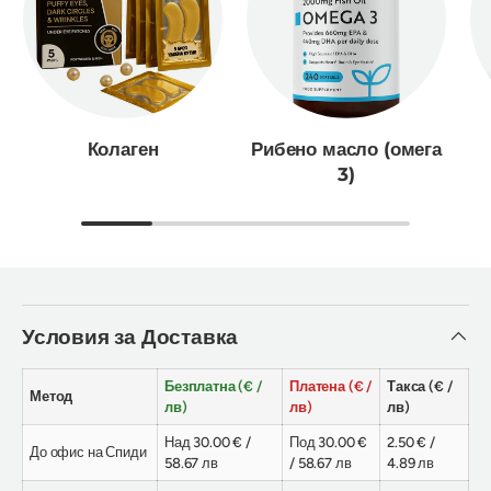
Колаген
Рибено масло (омега
3)
Условия за Доставка
Безплатна (€ /
Платена (€ /
Такса (€ /
Метод
лв)
лв)
лв)
Над 30.00 € /
Под 30.00 €
2.50 € /
До офис на Спиди
58.67 лв
/ 58.67 лв
4.89 лв