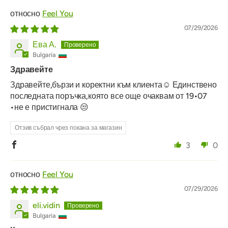
Feel You
07/29/2026
Ева А.
Bulgaria
Здравейте
Здравейте,бързи и коректни към клиента☺️ Единствено
последната поръчка,която все още очаквам от 19•07
•не е пристигнала 😒
Отзив събрал чрез покана за магазин
3
0
Feel You
07/29/2026
eli.vidin
Bulgaria