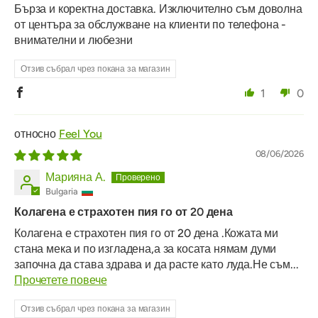
Бърза и коректна доставка. Изключително съм доволна
от центъра за обслужване на клиенти по телефона -
внимателни и любезни
Отзив събрал чрез покана за магазин
1
0
Feel You
08/06/2026
Марияна А.
Bulgaria
Колагена е страхотен пия го от 20 дена
Колагена е страхотен пия го от 20 дена .Кожата ми
стана мека и по изгладена,а за косата нямам думи
започна да става здрава и да расте като луда.Не съм...
Прочетете повече
Отзив събрал чрез покана за магазин