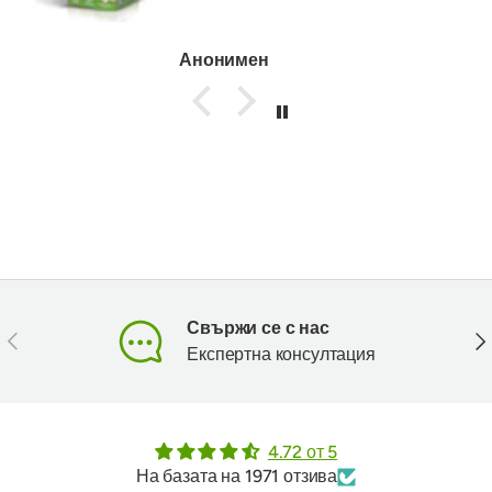
Анонимен
Свържи се с нас
Предишен
Сл
Експертна консултация
4.72 от 5
На базата на 1971 отзива