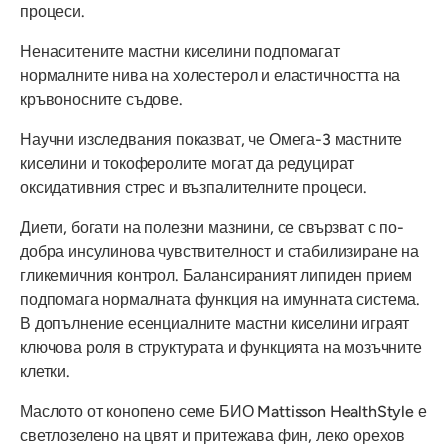
процеси.
Ненаситените мастни киселини подпомагат
нормалните нива на холестерол и еластичността на
кръвоносните съдове.
Научни изследвания показват, че Омега-3 мастните
киселини и токоферолите могат да редуцират
оксидативния стрес и възпалителните процеси.
Диети, богати на полезни мазнини, се свързват с по-
добра инсулинова чувствителност и стабилизиране на
гликемичния контрол. Балансираният липиден прием
подпомага нормалната функция на имунната система.
В допълнение есенциалните мастни киселини играят
ключова роля в структурата и функцията на мозъчните
клетки.
Маслото от конопено семе БИО Mattisson HealthStyle е
светлозелено на цвят и притежава фин, леко орехов