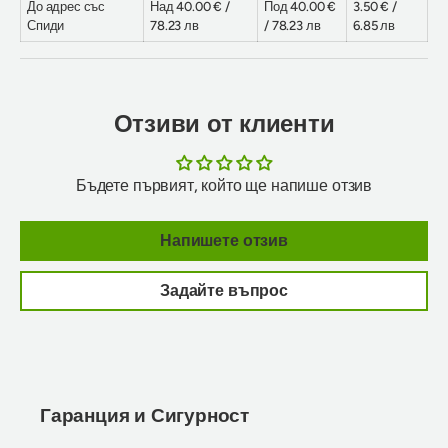
До адрес със
Над 40.00 € /
Под 40.00 €
3.50 € /
Спиди
78.23 лв
/ 78.23 лв
6.85 лв
Отзиви от клиенти
Бъдете първият, който ще напише отзив
Напишете отзив
Задайте въпрос
Гаранция и Сигурност