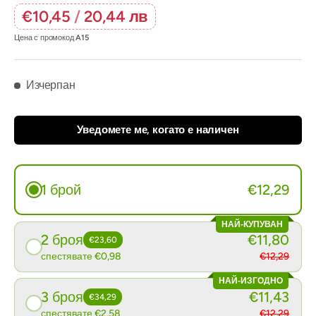
€10,45
/
20,44 лв
Цена с промокод
A15
Изчерпан
Уведомете ме, когато е наличен
1 брой
€12,29
НАЙ-КУПУВАН
2 броя
€11,80
€23,60
спестявате €0,98
€12,29
НАЙ-ИЗГОДНО
3 броя
€11,43
€34,29
спестявате €2,58
€12,29