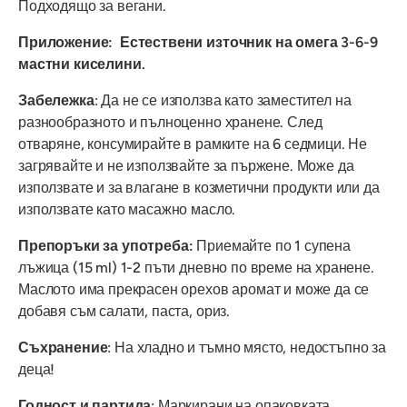
Подходящо за вегани.
Приложение: Естествени източник на омега 3-6-9
мастни киселини.
Забележка
:
Да не се използва като заместител на
разнообразното и пълноценно хранене. След
отваряне, консумирайте в рамките на 6 седмици. Не
загрявайте и не използвайте за пържене. Може да
използвате и за влагане в козметични продукти или да
използвате като масажно масло.
Препоръки за употреба:
Приемайте по 1 супена
лъжица (15 ml) 1-2 пъти дневно по време на хранене.
Маслото има прекрасен орехов аромат и може да се
добавя съм салати, паста, ориз.
Съхранение
: На хладно и тъмно място, недостъпно за
деца!
Годност и партида
: Маркирани на опаковката.