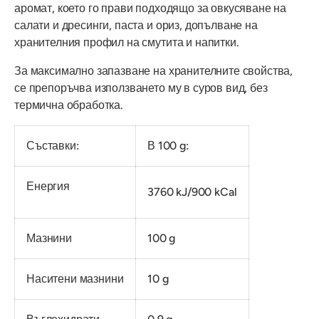
аромат, което го прави подходящо за овкусяване на
салати и дресинги, паста и ориз, допълване на
хранителния профил на смутита и напитки.
За максимално запазване на хранителните свойства,
се препоръчва използването му в суров вид, без
термична обработка.
Съставки:
В 100 g:
Енергия
3760 kJ/900 kCal
Мазнини
100 g
Наситени мазнини
10 g