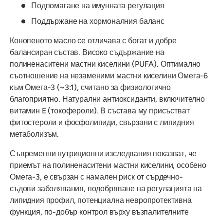
Подпомагане на имунната регулация
Поддържане на хормоналния баланс
Конопеното масло се отличава с богат и добре
балансиран състав. Високо съдържание на
полиненаситени мастни киселини (PUFA). Оптимално
съотношение на незаменими мастни киселини Омега-6
към Омега-3 (~3:1), считано за физиологично
благоприятно. Натурални антиоксиданти, включително
витамин E (токофероли). В състава му присъстват
фитостероли и фосфолипиди, свързани с липидния
метаболизъм.
Съвременни нутриционни изследвания показват, че
приемът на полиненаситени мастни киселини, особено
Омега-3, е свързан с намален риск от сърдечно-
съдови заболявания, подобряване на регулацията на
липидния профил, потенциална невропротективна
функция, по-добър контрол върху възпалителните