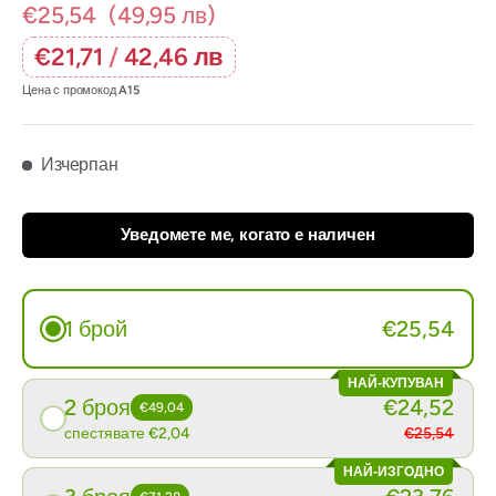
€25,54
(49,95 лв)
€21,71
/
42,46 лв
Цена с промокод
A15
Изчерпан
Уведомете ме, когато е наличен
1 брой
€25,54
НАЙ-КУПУВАН
2 броя
€24,52
€49,04
спестявате €2,04
€25,54
НАЙ-ИЗГОДНО