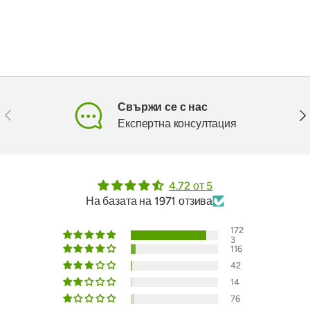
Свържи се с нас
Предишен
Сл
Експертна консултация
4.72 от 5
На базата на 1971 отзива
172
3
116
42
14
76