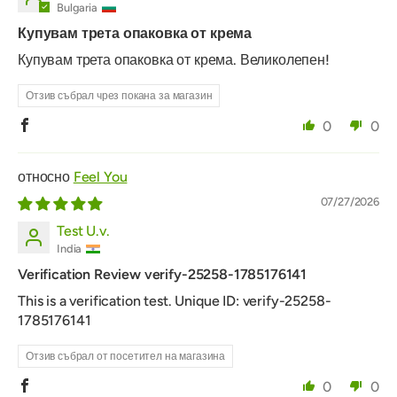
Bulgaria
Купувам трета опаковка от крема
Купувам трета опаковка от крема. Великолепен!
Отзив събрал чрез покана за магазин
0
0
Feel You
07/27/2026
Test U.v.
India
Verification Review verify-25258-1785176141
This is a verification test. Unique ID: verify-25258-
1785176141
Отзив събрал от посетител на магазина
0
0