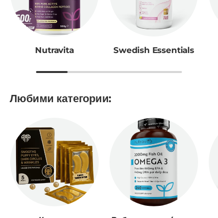
Nutravita
Swedish Essentials
Любими категории: