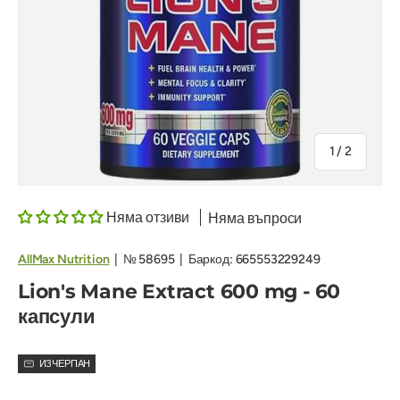
на
1
/
2
Няма отзиви
Няма въпроси
AllMax Nutrition
|
№
58695
|
Баркод:
665553229249
Lion's Mane Extract 600 mg - 60
капсули
ИЗЧЕРПАН