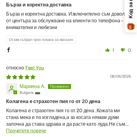
Бърза и коректна доставка
Бърза и коректна доставка. Изключително съм доволна
от центъра за обслужване на клиенти по телефона -
внимателни и любезни
Отзив събрал чрез покана за магазин
1
0
Feel You
08/06/2026
Марияна А.
Bulgaria
Колагена е страхотен пия го от 20 дена
Колагена е страхотен пия го от 20 дена .Кожата ми
стана мека и по изгладена,а за косата нямам думи
започна да става здрава и да расте като луда.Не съм...
Прочетете повече