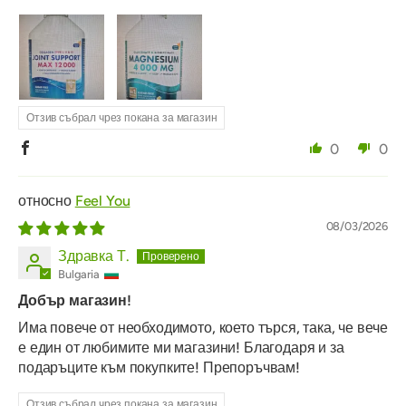
Отзив събрал чрез покана за магазин
0
0
Feel You
08/03/2026
Здравка Т.
Bulgaria
Добър магазин!
Има повече от необходимото, което търся, така, че вече
е един от любимите ми магазини! Благодаря и за
подаръците към покупките! Препоръчвам!
Отзив събрал чрез покана за магазин