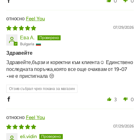
0
0
Feel You
07/29/2026
Ева А.
Bulgaria
Здравейте
Здравейте,бързи и коректни към клиента☺️ Единствено
последната поръчка,която все още очаквам от 19•07
•не е пристигнала 😒
Отзив събрал чрез покана за магазин
3
0
Feel You
07/29/2026
eli.vidin