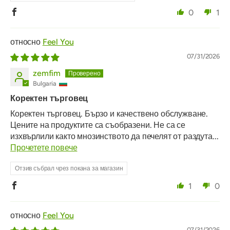
0
1
Feel You
07/31/2026
zemfim
Bulgaria
Коректен търговец
Коректен търговец. Бързо и качествено обслужване.
Цените на продуктите са съобразени. Не са се
изхвърлили както мнозинството да печелят от раздута...
Прочетете повече
Отзив събрал чрез покана за магазин
1
0
Feel You
07/31/2026