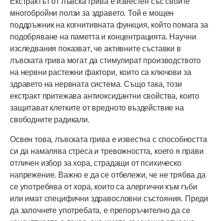
Екстрактът от лъвска грива е известен със своите
многобройни ползи за здравето. Той е мощен
поддръжник на когнитивната функция, който помага за
подобряване на паметта и концентрацията. Научни
изследвания показват, че активните съставки в
лъвската грива могат да стимулират производството
на нервни растежни фактори, които са ключови за
здравето на нервната система. Също така, този
екстракт притежава антиоксидантни свойства, които
защитават клетките от вредното въздействие на
свободните радикали.
Освен това, лъвската грива е известна с способността
си да намалява стреса и тревожността, което я прави
отличен избор за хора, страдащи от психическо
напрежение. Важно е да се отбележи, че не трябва да
се употребява от хора, които са алергични към гъби
или имат специфични здравословни състояния. Преди
да започнете употребата, е препоръчително да се