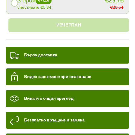
3 броя
€23,76
€71,28
спестявате €5,34
€25,54
ИЗЧЕРПАН
Бърза доставка
Видео заснемане при опаковане
Винаги с опция преглед
Безплатно връщане и замяна