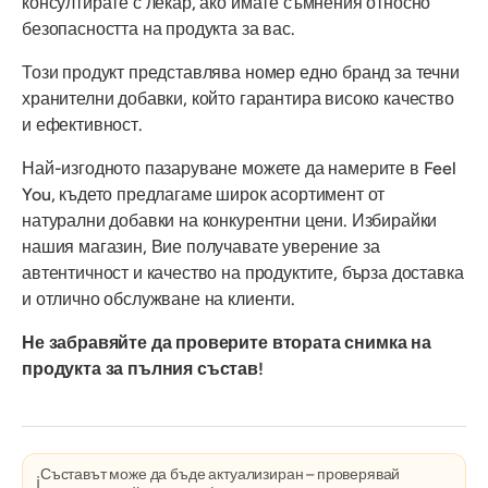
консултирате с лекар, ако имате съмнения относно
безопасността на продукта за вас.
Този продукт представлява номер едно бранд за течни
хранителни добавки, който гарантира високо качество
и ефективност.
Най-изгодното пазаруване можете да намерите в Feel
You, където предлагаме широк асортимент от
натурални добавки на конкурентни цени. Избирайки
нашия магазин, Вие получавате уверение за
автентичност и качество на продуктите, бърза доставка
и отлично обслужване на клиенти.
Не забравяйте да проверите втората снимка на
продукта за пълния състав!
Съставът може да бъде актуализиран – проверявай
ℹ️