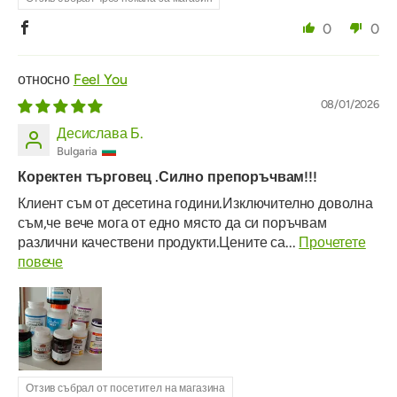
0
0
Feel You
08/01/2026
Десислава Б.
Bulgaria
Коректен търговец .Силно препоръчвам!!!
Клиент съм от десетина години.Изключително доволна
съм,че вече мога от едно място да си поръчвам
различни качествени продукти.Цените са...
Прочетете
повече
Отзив събрал от посетител на магазина