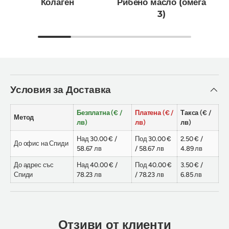
Колаген
Рибено масло (омега
3)
Условия за Доставка
Безплатна (€ /
Платена (€ /
Такса (€ /
Метод
лв)
лв)
лв)
Над 30.00 € /
Под 30.00 €
2.50 € /
До офис на Спиди
58.67 лв
/ 58.67 лв
4.89 лв
До адрес със
Над 40.00 € /
Под 40.00 €
3.50 € /
Спиди
78.23 лв
/ 78.23 лв
6.85 лв
Отзиви от клиенти