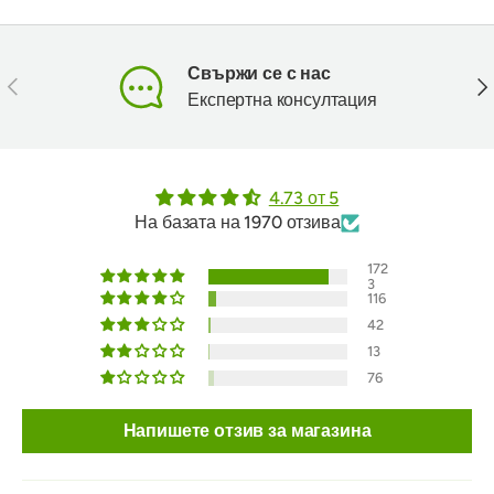
Свържи се с нас
Предишен
Сл
Експертна консултация
4.73 от 5
На базата на 1970 отзива
172
3
116
42
13
76
Напишете отзив за магазина