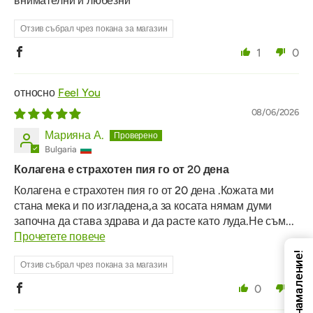
внимателни и любезни
Отзив събрал чрез покана за магазин
1
0
Feel You
08/06/2026
Марияна А.
Bulgaria
Колагена е страхотен пия го от 20 дена
Колагена е страхотен пия го от 20 дена .Кожата ми
стана мека и по изгладена,а за косата нямам думи
започна да става здрава и да расте като луда.Не съм...
Прочетете повече
Код за намаление!
Отзив събрал чрез покана за магазин
0
0