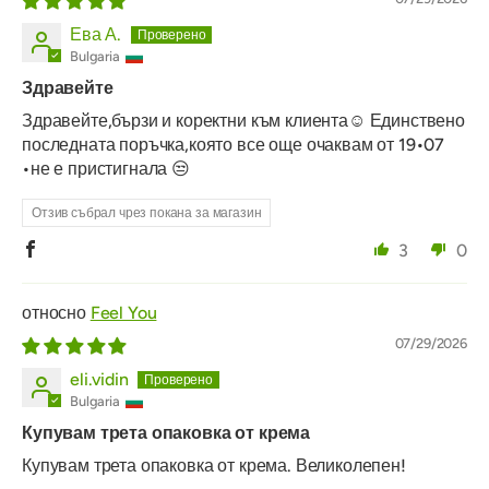
Ева А.
Bulgaria
Здравейте
Здравейте,бързи и коректни към клиента☺️ Единствено
последната поръчка,която все още очаквам от 19•07
•не е пристигнала 😒
Отзив събрал чрез покана за магазин
3
0
Feel You
07/29/2026
eli.vidin
Bulgaria
Купувам трета опаковка от крема
Купувам трета опаковка от крема. Великолепен!