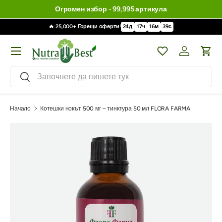
Огромен избор - 99,995 артикула
🔥 25,000+ Горещи оферти!
24
д
17
ч
16
м
38
с
Меню
Wishlist
Влизане / 
Кол
Търсене
Търсене
Начало
Котешки нокът 500 мг – тинктура 50 мл FLORA FARMA