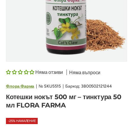
Няма отзиви
Няма въпроси
Флора Фарма
|
№
SKU5515
|
Баркод:
3800502121244
Котешки нокът 500 мг – тинктура 50
мл FLORA FARMA
-25% НАМАЛЕНИЕ