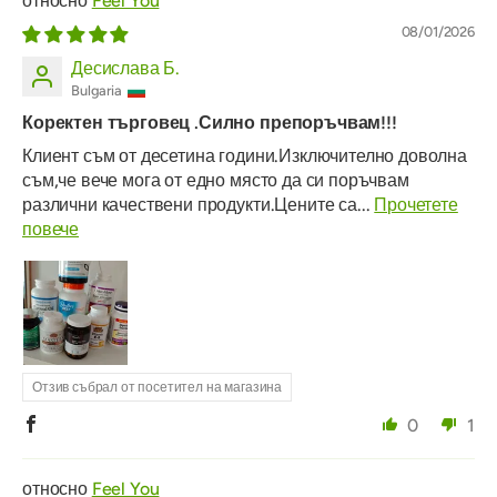
Feel You
08/01/2026
Десислава Б.
Bulgaria
Коректен търговец .Силно препоръчвам!!!
Клиент съм от десетина години.Изключително доволна
съм,че вече мога от едно място да си поръчвам
различни качествени продукти.Цените са...
Прочетете
повече
Отзив събрал от посетител на магазина
0
1
Feel You