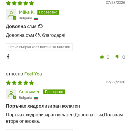
07/23/2026
Milka K.
Bulgaria
Доволна съм 🙂
Доволна съм 🙂, благодаря!
Отзив събрал чрез покана за магазин
0
0
Feel You
07/22/2026
Анонимен
Bulgaria
Поръчах хидролизиран колаген
Поръчах хидролизиран колаген.Доволна съм.Ползвам
втора опаковка.