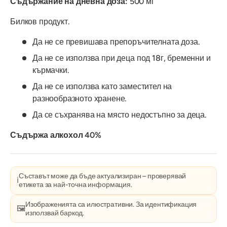
Съдържание на дневна доза:
500 мг
Билков продукт.
Да не се превишава препоръчителната доза.
Да не се използва при деца под 18г, бременни и
кърмачки.
Да не се използва като заместител на
разнообразното хранене.
Да се съхранява на място недостъпно за деца.
Съдържа алкохол 40%
Съставът може да бъде актуализиран – проверявай
ℹ️
етикета за най-точна информация.
Изображенията са илюстративни. За идентификация
🖼️
използвай баркод.