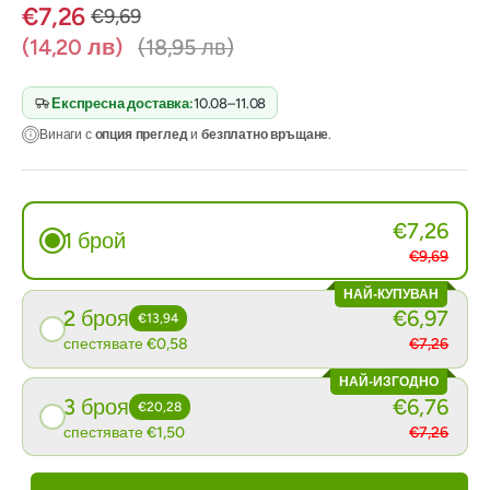
€7,26
€9,69
(14,20 лв)
(18,95 лв)
Експресна доставка:
10.08–11.08
Винаги с
опция преглед
и
безплатно връщане
.
€7,26
1 брой
€9,69
НАЙ-КУПУВАН
2 броя
€6,97
€13,94
спестявате €0,58
€7,26
НАЙ-ИЗГОДНО
3 броя
€6,76
€20,28
спестявате €1,50
€7,26