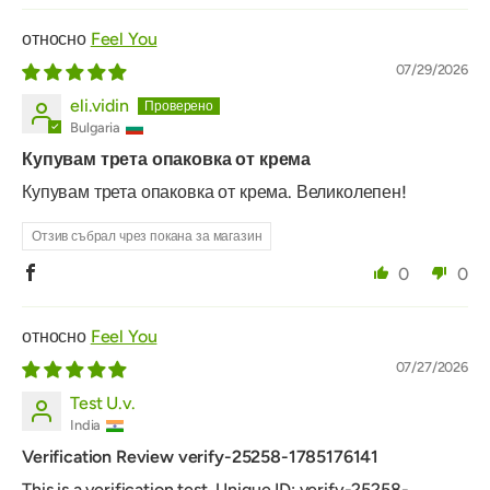
Feel You
07/29/2026
eli.vidin
Bulgaria
Купувам трета опаковка от крема
Купувам трета опаковка от крема. Великолепен!
Отзив събрал чрез покана за магазин
0
0
Feel You
07/27/2026
Test U.v.
India
Verification Review verify-25258-1785176141
This is a verification test. Unique ID: verify-25258-