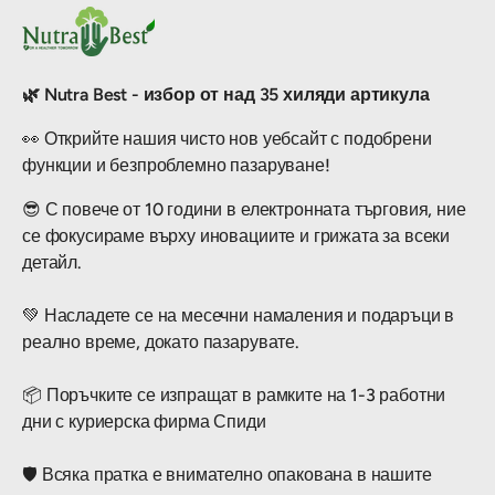
🌿 Nutra Best - избор от над 35 хиляди артикула
👀 Открийте нашия чисто нов уебсайт с подобрени
функции и безпроблемно пазаруване!
😎 С повече от 10 години в електронната търговия, ние
се фокусираме върху иновациите и грижата за всеки
детайл.
💚 Насладете се на месечни намаления и подаръци в
реално време, докато пазарувате.
📦 Поръчките се изпращат в рамките на 1-3 работни
дни с куриерска фирма Спиди
🛡️ Всяка пратка е внимателно опакована в нашите