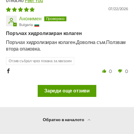
Feel You
07/22/2026
Анонимен
Bulgaria
Поръчах хидролизиран колаген
Поръчах хидролизиран колаген.Доволна съм.Ползвам
втора опаковка.
Отзив събрал чрез покана за магазин
0
0
Зареди още отзиви
Обратно в началото