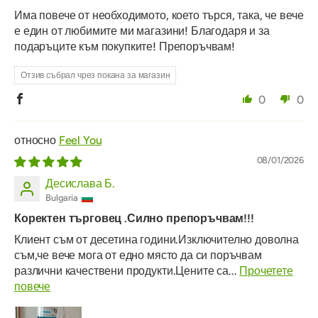
Има повече от необходимото, което търся, така, че вече
е един от любимите ми магазини! Благодаря и за
подаръците към покупките! Препоръчвам!
Отзив събрал чрез покана за магазин
0
0
Feel You
08/01/2026
Десислава Б.
Bulgaria
Коректен търговец .Силно препоръчвам!!!
Клиент съм от десетина години.Изключително доволна
съм,че вече мога от едно място да си поръчвам
различни качествени продукти.Цените са...
Прочетете
повече