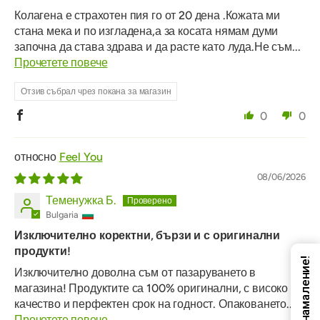
Колагена е страхотен пия го от 20 дена .Кожата ми
стана мека и по изгладена,а за косата нямам думи
започна да става здрава и да расте като луда.Не съм...
Прочетете повече
Отзив събрал чрез покана за магазин
0
0
Feel You
08/06/2026
Теменужка Б.
Bulgaria
Изключително коректни, бързи и с оригинални
продукти!
Код за намаление!
Изключително доволна съм от пазаруването в
магазина! Продуктите са 100% оригинални, с високо
качество и перфектен срок на годност. Опаковането...
Прочетете повече