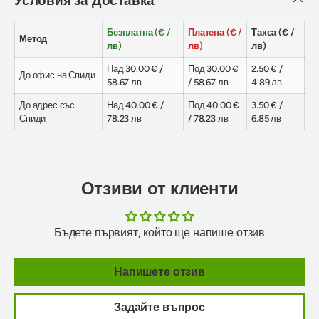
Безплатна (€ /
Платена (€ /
Такса (€ /
Метод
лв)
лв)
лв)
Над 30.00 € /
Под 30.00 €
2.50 € /
До офис на Спиди
58.67 лв
/ 58.67 лв
4.89 лв
До адрес със
Над 40.00 € /
Под 40.00 €
3.50 € /
Спиди
78.23 лв
/ 78.23 лв
6.85 лв
Отзиви от клиенти
Бъдете първият, който ще напише отзив
Напишете отзив
Задайте въпрос