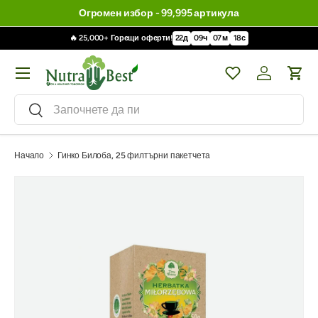
Огромен избор - 99,995 артикула
🔥 25,000+ Горещи оферти!
22
д
09
ч
07
м
17
с
Меню
Wishlist
Влизане / 
Кол
Търсене
Търсене
Начало
Гинко Билоба, 25 филтърни пакетчета