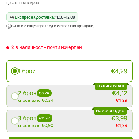
Цена с промокод
A15
Експресна доставка:
11.08–12.08
Винаги с
опция преглед
и
безплатно връщане
.
2 в наличност
- почти изчерпан
1 брой
€4,29
НАЙ-КУПУВАН
2 броя
€4,12
€8,24
спестявате €0,34
€4,29
НАЙ-ИЗГОДНО
3 броя
€3,99
€11,97
спестявате €0,90
€4,29