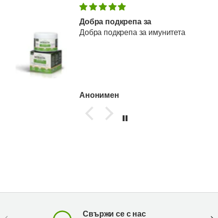
Добра подкрепа за
Добра подкрепа за имунитета
Анонимен
Свържи се с нас
Предишен
Сл