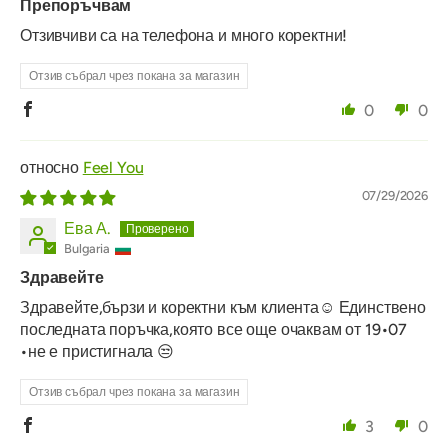
Препоръчвам
Отзивчиви са на телефона и много коректни!
Отзив събрал чрез покана за магазин
0
0
Feel You
07/29/2026
Ева А.
Bulgaria
Здравейте
Здравейте,бързи и коректни към клиента☺️ Единствено
последната поръчка,която все още очаквам от 19•07
•не е пристигнала 😒
Отзив събрал чрез покана за магазин
3
0