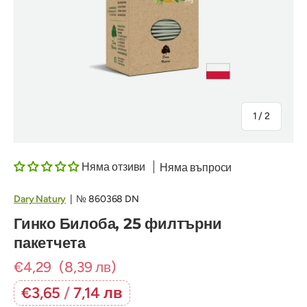
на
1
/
2
Няма отзиви
Няма въпроси
Dary Natury
|
№
860368 DN
Гинко Билоба, 25 филтърни
пакетчета
€4,29
(8,39 лв)
€3,65
/
7,14 лв