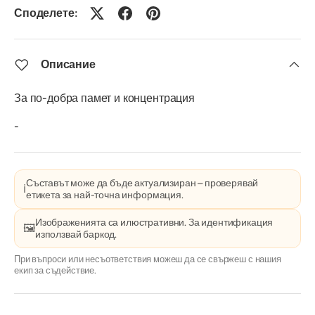
Споделете:
Описание
За по-добра памет и концентрация
-
Съставът може да бъде актуализиран – проверявай
ℹ️
етикета за най-точна информация.
Изображенията са илюстративни. За идентификация
🖼️
използвай баркод.
При въпроси или несъответствия можеш да се свържеш с нашия
екип за съдействие.