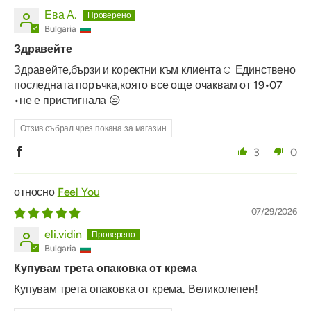
Ева А.
Bulgaria
Здравейте
Здравейте,бързи и коректни към клиента☺️ Единствено
последната поръчка,която все още очаквам от 19•07
•не е пристигнала 😒
Отзив събрал чрез покана за магазин
3
0
Feel You
07/29/2026
eli.vidin
Bulgaria
Купувам трета опаковка от крема
Купувам трета опаковка от крема. Великолепен!