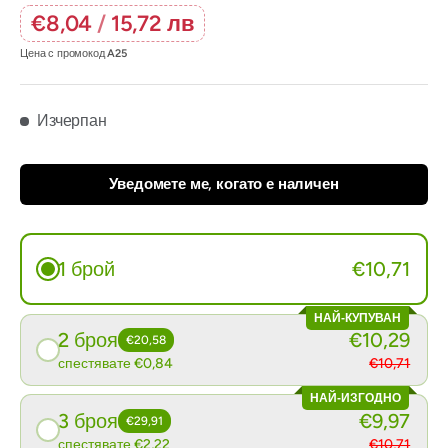
€8,04
/
15,72 лв
Цена с промокод
A25
Изчерпан
Уведомете ме, когато е наличен
1 брой
€10,71
НАЙ-КУПУВАН
2 броя
€10,29
€20,58
спестявате €0,84
€10,71
НАЙ-ИЗГОДНО
3 броя
€9,97
€29,91
спестявате €2,22
€10,71