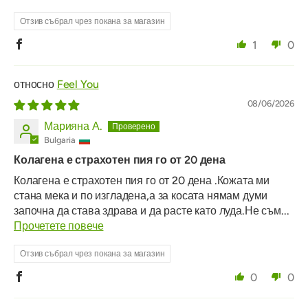
Отзив събрал чрез покана за магазин
1
0
Feel You
08/06/2026
Марияна А.
Bulgaria
Колагена е страхотен пия го от 20 дена
Колагена е страхотен пия го от 20 дена .Кожата ми
стана мека и по изгладена,а за косата нямам думи
започна да става здрава и да расте като луда.Не съм...
Прочетете повече
Отзив събрал чрез покана за магазин
0
0