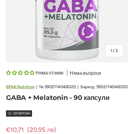
на
1
/
2
Няма отзиви
Няма въпроси
6PAK Nutrition
|
№
5902114048020
|
Баркод:
5902114048020
GABA + Melatonin - 90 капсули
ИЗЧЕРПАН
€10,71
(20,95 лв)