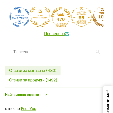
85
470
Проверено
Отзиви за магазина (
480
)
Отзиви за продукти (
1492
)
Код за намаление!
Sort by
Feel You