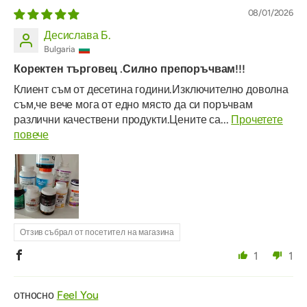
08/01/2026
Десислава Б.
Bulgaria
Коректен търговец .Силно препоръчвам!!!
Клиент съм от десетина години.Изключително доволна
съм,че вече мога от едно място да си поръчвам
различни качествени продукти.Цените са...
Прочетете
повече
Отзив събрал от посетител на магазина
1
1
Feel You