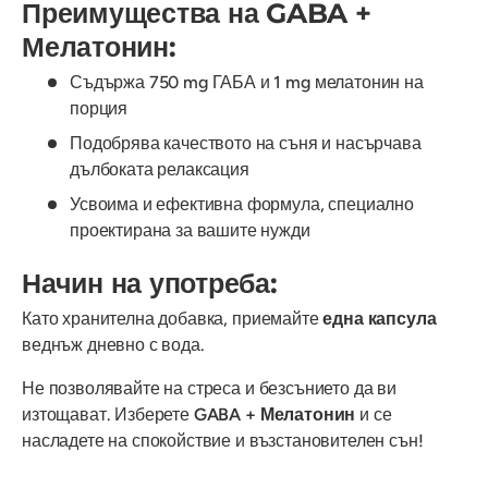
Преимущества на GABA +
Мелатонин:
Съдържа 750 mg ГАБА и 1 mg мелатонин на
порция
Подобрява качеството на съня и насърчава
дълбоката релаксация
Усвоима и ефективна формула, специално
проектирана за вашите нужди
Начин на употреба:
Като хранителна добавка, приемайте
една капсула
веднъж дневно с вода.
Не позволявайте на стреса и безсънието да ви
изтощават. Изберете
GABA + Мелатонин
и се
насладете на спокойствие и възстановителен сън!