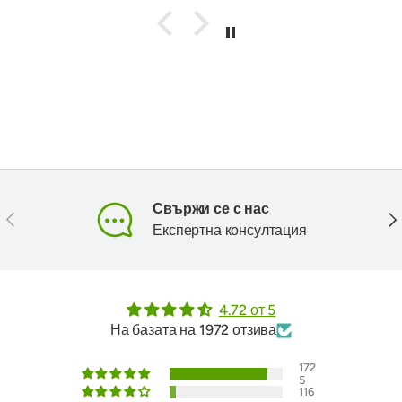
Свържи се с нас
Предишен
Сл
Експертна консултация
4.72 от 5
На базата на 1972 отзива
172
5
116