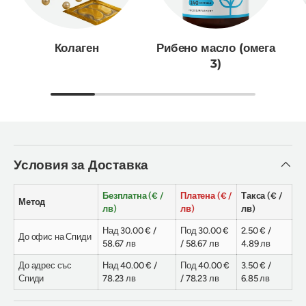
Колаген
Рибено масло (омега
3)
Условия за Доставка
Безплатна (€ /
Платена (€ /
Такса (€ /
Метод
лв)
лв)
лв)
Над 30.00 € /
Под 30.00 €
2.50 € /
До офис на Спиди
58.67 лв
/ 58.67 лв
4.89 лв
До адрес със
Над 40.00 € /
Под 40.00 €
3.50 € /
Спиди
78.23 лв
/ 78.23 лв
6.85 лв