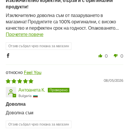
Изключително коректни, бързи и с оригинални
продукти!
Изключително доволна съм от пазаруването в
магазина! Продуктите са 100% оригинални, с високо
качество и перфектен срок на годност. Опаковането...
Прочетете повече
Отзив събрал чрез покана за магазин
0
0
Feel You
08/05/2026
Антоанета К.
Bulgaria
Доволна
Доволна съм
Отзив събрал чрез покана за магазин