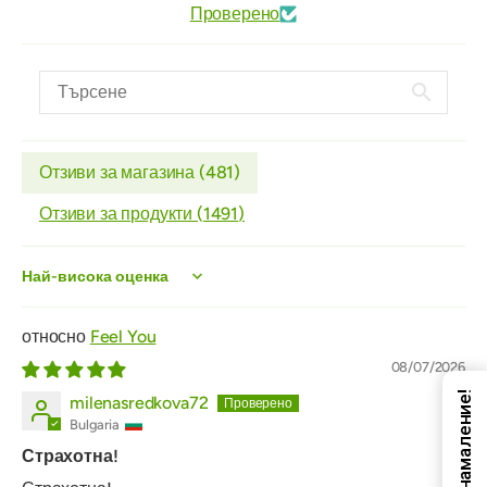
Проверено
Отзиви за магазина (
481
)
Отзиви за продукти (
1491
)
Sort by
Feel You
08/07/2026
Код за намаление!
milenasredkova72
Bulgaria
Страхотна!