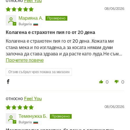
Feel You
08/06/2026
Марияна А.
Bulgaria
Колагена е страхотен пия го от 20 дена
Колагена е страхотен пия го от 20 дена .Кожата ми
стана мека и по изгладена,а за косата нямам думи
започна да става здрава и да расте като луда.Не съм...
Прочетете повече
Отзив събрал чрез покана за магазин
0
0
Feel You
08/06/2026
Теменужка Б.
Bulgaria