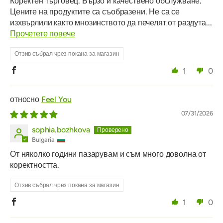
Коректен търговец. Бързо и качествено обслужване.
Цените на продуктите са съобразени. Не са се
изхвърлили както мнозинството да печелят от раздута...
Прочетете повече
Отзив събрал чрез покана за магазин
1
0
Feel You
07/31/2026
sophia.bozhkova
Bulgaria
От няколко години пазарувам и съм много доволна от
коректността.
Отзив събрал чрез покана за магазин
1
0