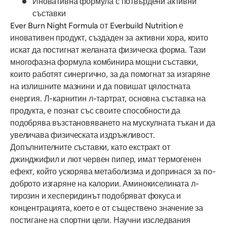
Иновативна формула с потвърдени активни
съставки
Ever Burn Night Formula от Everbuild Nutrition е
иновативен продукт, създаден за активни хора, които
искат да постигнат желаната физическа форма. Тази
многофазна формула комбинира мощни съставки,
които работят синергично, за да помогнат за изгаряне
на излишните мазнини и да повишат цялостната
енергия. Л-карнитин л-тартрат, основна съставка на
продукта, е познат със своите способности да
подобрява възстановяването на мускулната тъкан и да
увеличава физическата издръжливост.
Допълнителните съставки, като екстракт от
джинджифил и лют червен пипер, имат термогенен
ефект, който ускорява метаболизма и допринася за по-
доброто изгаряне на калории. Аминокиселината л-
тирозин и хесперидинът подобряват фокуса и
концентрацията, което е от съществено значение за
постигане на спортни цели. Научни изследвания