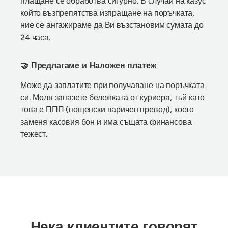
плащане се обработва сигурно. В случай на казус
който възпрепятства изпращане на поръчката,
ние се ангажираме да Ви възстановим сумата до
24 часа.
🤝 Предлагаме и Наложен платеж
Може да заплатите при получаване на поръчката
си. Моля запазете бележката от куриера, тъй като
това е ППП (пощенски паричен превод), което
заменя касовия бон и има същата финансова
тежест.
Нека клиентите говорят