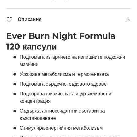
Описание
Ever Burn Night Formula
120 капсули
Подпомага изгарянето на излишните подкожни
мазнини
Ускорява метаболизма и термогенезата
Подпомага сърдечно-съдовото здраве
Подобрява физическата издръжливост и
концентрация
Съдържа антиоксидантни съставки за
възстановяване
Стимулира енергийния метаболизъм