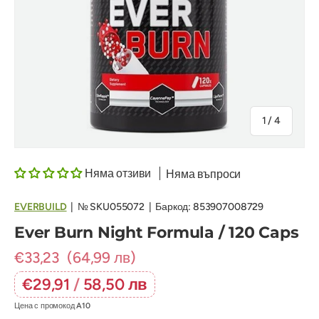
на
1
/
4
Няма отзиви
Няма въпроси
EVERBUILD
|
№
SKU055072
|
Баркод:
853907008729
Ever Burn Night Formula / 120 Caps
€33,23
(64,99 лв)
€29,91
/
58,50 лв
Цена с промокод
A10