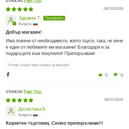
Feel You
08/03/2026
Здравка Т.
Bulgaria
Добър магазин!
Има повече от необходимото, което търся, така, че вече
е един от любимите ми магазини! Благодаря и за
подаръците към покупките! Препоръчвам!
Отзив събрал чрез покана за магазин
0
0
Feel You
08/01/2026
Десислава Б.
Bulgaria
Коректен търговец .Силно препоръчвам!!!