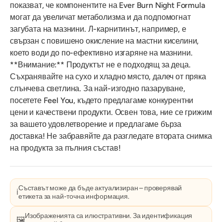
показват, че компонентите на Ever Burn Night Formula
могат да увеличат метаболизма и да подпомогнат
загубата на мазнини. Л-карнитинът, например, е
свързан с повишено окисление на мастни киселини,
което води до по-ефективно изгаряне на мазнини.
**Внимание:** Продуктът не е подходящ за деца.
Съхранявайте на сухо и хладно място, далеч от пряка
слънчева светлина. За най-изгодно пазаруване,
посетете Feel You, където предлагаме конкурентни
цени и качествени продукти. Освен това, ние се грижим
за вашето удовлетворение и предлагаме бърза
доставка! Не забравяйте да разгледате втората снимка
на продукта за пълния състав!
Съставът може да бъде актуализиран – проверявай
ℹ️
етикета за най-точна информация.
Изображенията са илюстративни. За идентификация
🖼️