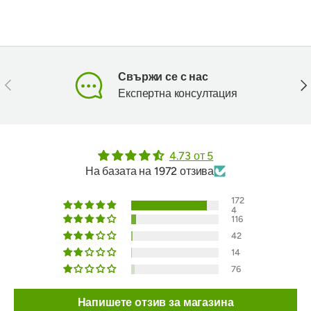
Свържи се с нас
Предишен
Сл
Експертна консултация
4.73 от 5
На базата на 1972 отзива
172
4
116
42
14
76
Напишете отзив за магазина