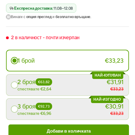
Експресна доставка:
11.08–12.08
Винаги с
опция преглед
и
безплатно връщане
.
2 в наличност
- почти изчерпан
1 брой
€33,23
НАЙ-КУПУВАН
2 броя
€31,91
€63,82
спестявате €2,64
€33,23
НАЙ-ИЗГОДНО
3 броя
€30,91
€92,73
спестявате €6,96
€33,23
Добави в количката