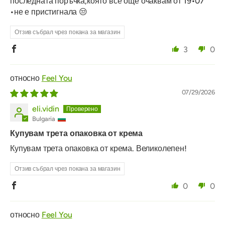
последната поръчка,която все още очаквам от 19•07
•не е пристигнала 😒
Отзив събрал чрез покана за магазин
3
0
Feel You
07/29/2026
eli.vidin
Bulgaria
Купувам трета опаковка от крема
Купувам трета опаковка от крема. Великолепен!
Отзив събрал чрез покана за магазин
0
0
Feel You