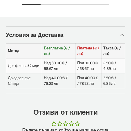
Условия за Доставка
Безплатна (€ /
Платена (€ /
Такса (€ /
Метод
лв)
лв)
лв)
Над 30.00 € /
Под 30.00 €
2.50 € /
До офис на Спиди
58.67 лв
/ 58.67 лв
4.89 лв
До адрес със
Над 40.00 € /
Под 40.00 €
3.50 € /
Спиди
78.23 лв
/ 78.23 лв
6.85 лв
Отзиви от клиенти
Бъдете първият, който ще напише отзив