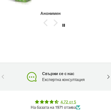
Анонимен
Свържи се с нас
Предишен
Сл
Експертна консултация
4.72 от 5
На базата на 1971 отзива