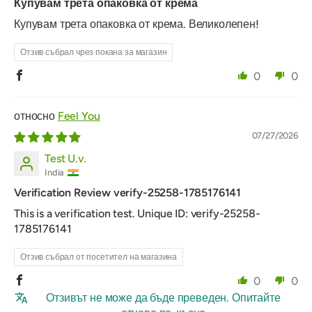
Купувам трета опаковка от крема
Купувам трета опаковка от крема. Великолепен!
Отзив събрал чрез покана за магазин
0
0
Feel You
07/27/2026
Test U.v.
India
Verification Review verify-25258-1785176141
This is a verification test. Unique ID: verify-25258-
1785176141
Отзив събрал от посетител на магазина
0
0
Отзивът не може да бъде преведен. Опитайте