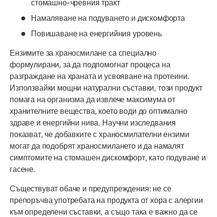
стомашно-чревния тракт
Намаляване на подуването и дискомфорта
Повишаване на енергийния уровень
Ензимите за храносмилане са специално
формулирани, за да подпомогнат процеса на
разграждане на храната и усвояване на протеини.
Използвайки мощни натурални съставки, този продукт
помага на организма да извлече максимума от
хранителните вещества, което води до оптимално
здраве и енергийни нива. Научни изследвания
показват, че добавките с храносмилателни ензими
могат да подобрят храносмилането и да намалят
симптомите на стомашен дискомфорт, като подуване и
гасене.
Съществуват обаче и предупреждения: не се
препоръчва употребата на продукта от хора с алергии
към определени съставки, а също така е важно да се