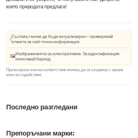
което природата предлага!
Съставът може да бъде актуализиран – проверявай
ℹ️
етикета за най-точна информация.
Изображенията са илюстративни. За идентификация
🖼️
използвай баркод.
При въпроси или несъответствия можеш да се свържеш с нашия
екип за съдействие.
Последно разгледани
Препоръчани марки: