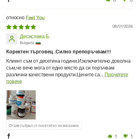
Feel You
08/01/2026
Десислава Б.
Bulgaria
Коректен търговец .Силно препоръчвам!!!
Клиент съм от десетина години.Изключително доволна
съм,че вече мога от едно място да си поръчвам
различни качествени продукти.Цените са...
Прочетете
повече
Отзив събрал от посетител на магазина
1
1