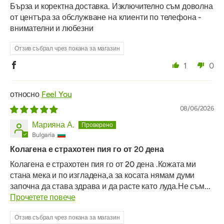
Бърза и коректна доставка. Изключително съм доволна
от центъра за обслужване на клиенти по телефона -
внимателни и любезни
Отзив събрал чрез покана за магазин
1
0
Feel You
08/06/2026
Марияна А.
Bulgaria
Колагена е страхотен пия го от 20 дена
Колагена е страхотен пия го от 20 дена .Кожата ми
стана мека и по изгладена,а за косата нямам думи
започна да става здрава и да расте като луда.Не съм...
Прочетете повече
Отзив събрал чрез покана за магазин