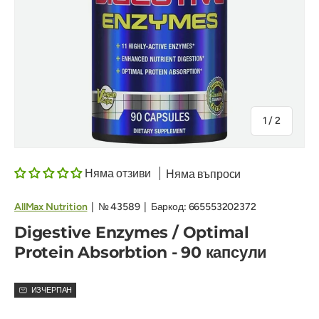
на
1
/
2
Няма отзиви
Няма въпроси
AllMax Nutrition
|
№
43589
|
Баркод:
665553202372
Digestive Enzymes / Optimal
Protein Absorbtion - 90 капсули
ИЗЧЕРПАН