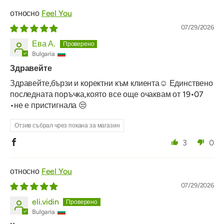
Feel You
07/29/2026
Ева А.
Bulgaria
Здравейте
Здравейте,бързи и коректни към клиента☺️ Единствено
последната поръчка,която все още очаквам от 19•07
•не е пристигнала 😒
Отзив събрал чрез покана за магазин
3
0
Feel You
07/29/2026
eli.vidin
Bulgaria