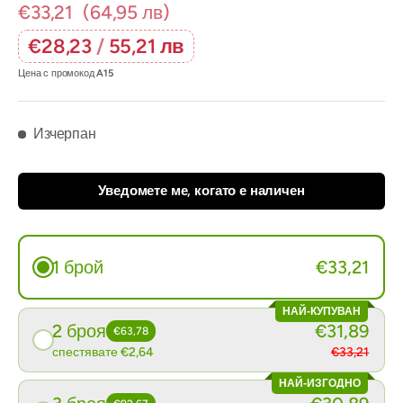
€33,21
(64,95 лв)
€28,23
/
55,21 лв
Цена с промокод
A15
Изчерпан
Уведомете ме, когато е наличен
1 брой
€33,21
НАЙ-КУПУВАН
2 броя
€31,89
€63,78
спестявате €2,64
€33,21
НАЙ-ИЗГОДНО