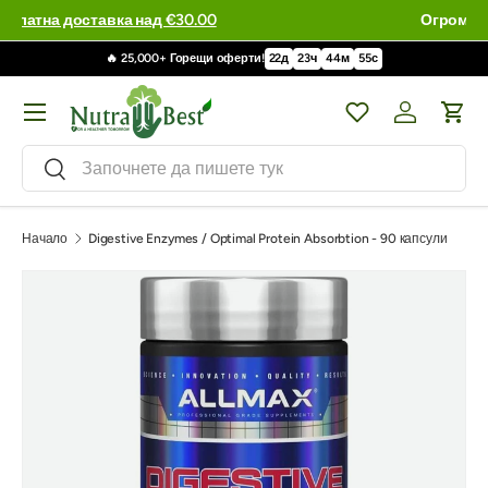
Огромен избор - 99,995 артикула
🔥 25,000+ Горещи оферти!
22
д
23
ч
44
м
54
с
Меню
Wishlist
Влизане / 
Кол
Търсене
Търсене
Начало
Digestive Enzymes / Optimal Protein Absorbtion - 90 капсули