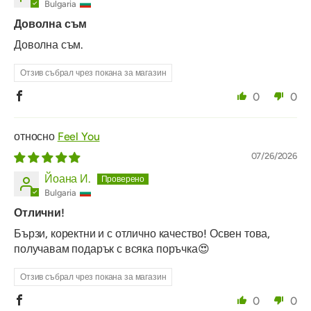
Bulgaria
Доволна съм
Доволна съм.
Отзив събрал чрез покана за магазин
0
0
Feel You
07/26/2026
Йоана И.
Bulgaria
Отлични!
Бързи, коректни и с отлично качество! Освен това,
получавам подарък с всяка поръчка😍
Отзив събрал чрез покана за магазин
0
0