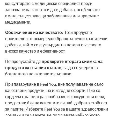
консултирате с медицински специалист преди
започване на каквато и да е добавка, особено ако
имате съществуващи заболявания или приемате
медикаменти.
Обозначение на качеството:
Този продукт е
произведен от номер едно бранд за течни хранителни
добавки, който се е утвърдил на пазара със своето
високо качество и ефективност.
Не пропускайте да
проверите втората снимка на
продукта за пълния състав
, за да се уверите в
богатството на активните съставки.
При пазаруване в Feel You, вие получавате не само
качествени продукти, но и изгодни оферти. Ние се
гордеем с нашето разнообразие и конкурентни цени,
предоставяйки на клиентите си най-добрата стойност
за парите. Изберете Feel You за вашите здравословни
добавки и се уверете, че получавате най-доброто,