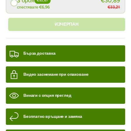
3 броя
€30,89
€92,67
спестявате €6,96
€33,21
ИЗЧЕРПАН
Бърза доставка
Видео заснемане при опаковане
Винаги с опция преглед
Безплатно връщане и замяна