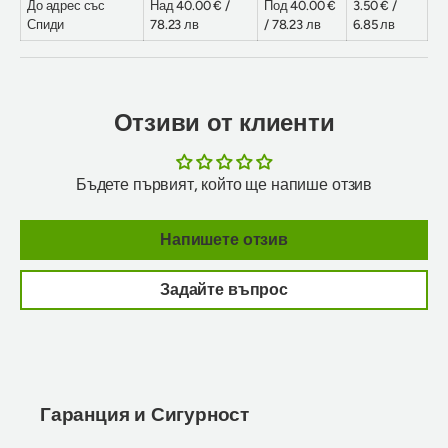
До адрес със
Над 40.00 € /
Под 40.00 €
3.50 € /
Спиди
78.23 лв
/ 78.23 лв
6.85 лв
Отзиви от клиенти
Бъдете първият, който ще напише отзив
Напишете отзив
Задайте въпрос
Гаранция и Сигурност