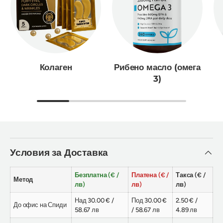
Колаген
Рибено масло (омега
3)
Условия за Доставка
Безплатна (€ /
Платена (€ /
Такса (€ /
Метод
лв)
лв)
лв)
Над 30.00 € /
Под 30.00 €
2.50 € /
До офис на Спиди
58.67 лв
/ 58.67 лв
4.89 лв