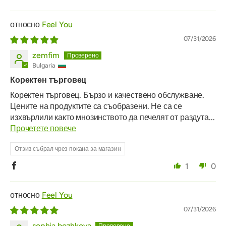
Feel You
07/31/2026
zemfim
Bulgaria
Коректен търговец
Коректен търговец. Бързо и качествено обслужване.
Цените на продуктите са съобразени. Не са се
изхвърлили както мнозинството да печелят от раздута...
Прочетете повече
Отзив събрал чрез покана за магазин
1
0
Feel You
07/31/2026
sophia.bozhkova