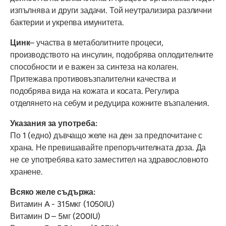
изпълнява и други задачи. Той неутрализира различни
бактерии и укрепва имунитета.
Цинк
– участва в метаболитните процеси,
производството на инсулин, подобрява оплодителните
способности и е важен за синтеза на колаген.
Притежава противовъзпалителни качества и
подобрява вида на кожата и косата. Регулира
отделянето на себум и редуцира кожните възпаления.
Указания за употреба:
По 1 (едно) дъвчащо желе на ден за предпочитане с
храна. Не превишавайте препоръчителната доза. Да
не се употребява като заместител на здравословното
хранене.
Всяко желе съдържа:
Витамин A - 315мкг (1050IU)
Витамин D – 5мг (200IU)