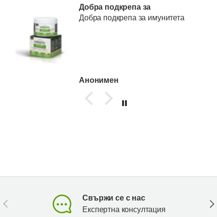
Добра подкрепа за
Добра подкрепа за имунитета
Анонимен
Свържи се с нас
Предишен
Сл
Експертна консултация