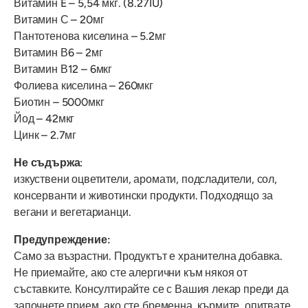
Витамин E – 5,54 мкг. (8.27IU)
Витамин С – 20мг
Пантотенова киселина – 5.2мг
Витамин В6 – 2мг
Витамин В12 – 6мкг
Фолиева киселина – 260мкг
Биотин – 5000мкг
Йод – 42мкг
Цинк – 2.7мг
Не съдържа
:
изкуствени оцветители, аромати, подсладители, сол,
консерванти и животински продукти. Подходящо за
вегани и вегетарианци.
Предупреждение:
Само за възрастни. Продуктът е хранителна добавка.
Не приемайте, ако сте алергични към някоя от
съставките. Консултирайте се с Вашия лекар преди да
започнете прием, ако сте бременна, кърмите, опитвате