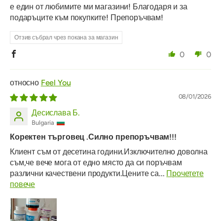
е един от любимите ми магазини! Благодаря и за
подаръците към покупките! Препоръчвам!
Отзив събрал чрез покана за магазин
0
0
Feel You
08/01/2026
Десислава Б.
Bulgaria
Коректен търговец .Силно препоръчвам!!!
Клиент съм от десетина години.Изключително доволна
съм,че вече мога от едно място да си поръчвам
различни качествени продукти.Цените са...
Прочетете
повече