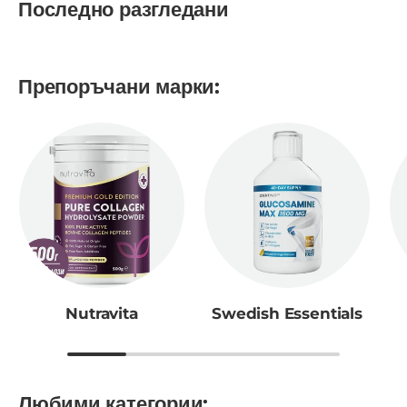
Последно разгледани
Препоръчани марки:
Nutravita
Swedish Essentials
Любими категории: