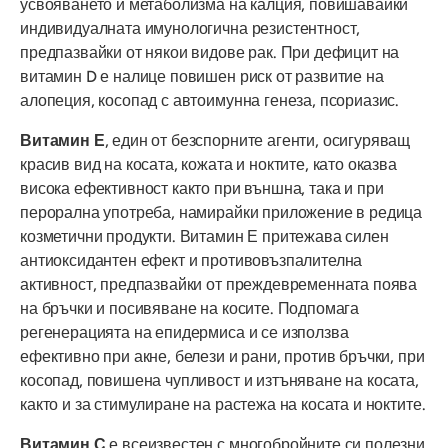
усвояването и метаболизма на калция, повишавайки
индивидуалната имунологична резистентност,
предпазвайки от някои видове рак. При дефицит на
витамин D е налице повишен риск от развитие на
алопеция, косопад с автоимунна генеза, псориазис.
Витамин Е
, един от безспорните агенти, осигуряващ
красив вид на косата, кожата и ноктите, като оказва
висока ефективност както при външна, така и при
перорална употреба, намирайки приложение в редица
козметични продукти. Витамин Е притежава силен
антиоксидантен ефект и противовъзпалителна
активност, предпазвайки от преждевременната поява
на бръчки и посивяване на косите. Подпомага
регенерацията на епидермиса и се използва
ефективно при акне, белези и рани, против бръчки, при
косопад, повишена чупливост и изтъняване на косата,
както и за стимулиране на растежа на косата и ноктите.
Витамин С
е всеизвестен с многобройните си полезни