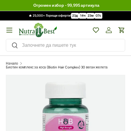
Огромен избор - 99,995 артикула
🔥 25,000+ Горещи оферти!
23
д
14
ч
23
м
06
с
Меню
Wishlist
Влизане / 
Кол
Търсене
Търсене
Начало
Биотин комплекс за коса (Biotin Hair Complex) 30 веган желета