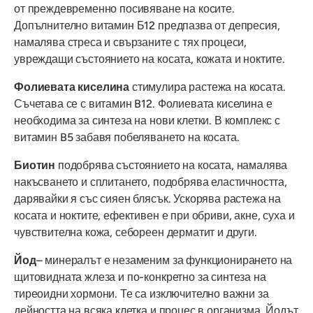
от преждевременно посивяване на косите.
Допълнително витамин Б12 предпазва от депресия,
намалява стреса и свързаните с тях процеси,
увреждащи състоянието на косата, кожата и ноктите.
Фолиевата киселина
стимулира растежа на косата.
Съчетава се с витамин B12. Фолиевата киселина е
необходима за синтеза на нови клетки. В комплекс с
витамин B5 забавя побеляването на косата.
Биотин
подобрява състоянието на косата, намалява
накъсването и сплитането, подобрява еластичността,
дарявайки я със сияен блясък. Ускорява растежа на
косата и ноктите, ефективен е при обриви, акне, суха и
чувствителна кожа, себореен дерматит и други.
Йод
– минералът е незаменим за функционирането на
щитовидната жлеза и по-конкретно за синтеза на
тиреоидни хормони. Те са изключително важни за
дейността на всяка клетка и процес в организма. Йодът