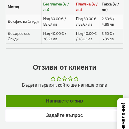
Безплатна (€ /
Платена (€ /
Такса (€ /
Метод
лв)
лв)
лв)
Над 30.00 € /
Под 30.00 €
2.50 € /
До офис на Спиди
58.67 лв
/ 58.67 лв
4.89 лв
До адрес със
Над 40.00 € /
Под 40.00 €
3.50 € /
Спиди
78.23 лв
/ 78.23 лв
6.85 лв
Отзиви от клиенти
Бъдете първият, който ще напише отзив
Напишете отзив
Код за намаление!
Задайте въпрос