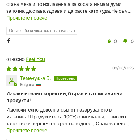
стана мека и по изгладена,а за косата нямам думи
започна да става здрава и да расте като луда.Не съм...
Прочетете повече
Отзив събрал чрез покана за магазин
0
0
Feel You
08/06/2026
Теменужка Б.
Bulgaria
Изключително коректни, бързи и с оригинални
продукти!
Изключително доволна съм от пазаруването в
магазина! Продуктите са 100% оригинални, с високо
качество и перфектен срок на годност. Опаковането...
Прочетете повече