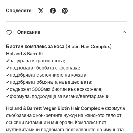
Споделете:
Описание
Биотин комплекс за коса (Biotin Hair Complex)
Holland & Barrett:
✔за здрава и красива коса;
✔подпомагат борбата с косопада;
✔подобряват състоянието на кожата;
✔подобряват обмяната на веществата;
✔съдържат 5000мкг биотин във всяко желе;
✔формула, подходяща за вегани/вегетарианци.
Holland & Barrett Vegan Biotin Hair Complex
е формула
съобразена с конкретните нужди на женското тяло от
основни витамини и минерали. Комплексът от
мултивитамини подпомага подсилването на имунната