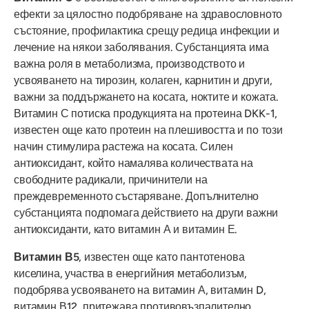
ефекти за цялостно подобряване на здравословното
състояние, профилактика срещу редица инфекции и
лечение на някои заболявания. Субстанцията има
важна роля в метаболизма, производството и
усвояването на тирозин, колаген, карнитин и други,
важни за поддържането на косата, ноктите и кожата.
Витамин С потиска продукцията на протеина DKK-1,
известен още като протеин на плешивостта и по този
начин стимулира растежа на косата. Силен
антиоксидант, който намалява количествата на
свободните радикали, причинители на
преждевременното състаряване. Допълнително
субстанцията подпомага действието на други важни
антиоксиданти, като витамин А и витамин Е.
Витамин В5
, известен още като пантотенова
киселина, участва в енергийния метаболизъм,
подобрява усвояването на витамин А, витамин D,
витамин В12, притежава противовъзпалително