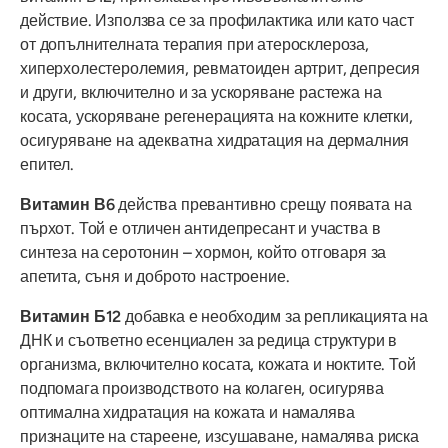
действие. Използва се за профилактика или като част
от допълнителната терапия при атеросклероза,
хиперхолестеролемия, ревматоиден артрит, депресия
и други, включително и за ускоряване растежа на
косата, ускоряване регенерацията на кожните клетки,
осигуряване на адекватна хидратация на дермалния
епител.
Витамин В6
действа превантивно срещу появата на
пърхот. Той е отличен антидепресант и участва в
синтеза на серотонин – хормон, който отговаря за
апетита, съня и доброто настроение.
Витамин Б12
добавка е необходим за репликацията на
ДНК и съответно есенциален за редица структури в
организма, включително косата, кожата и ноктите. Той
подпомага производството на колаген, осигурява
оптимална хидратация на кожата и намалява
признаците на стареене, изсушаване, намалява риска