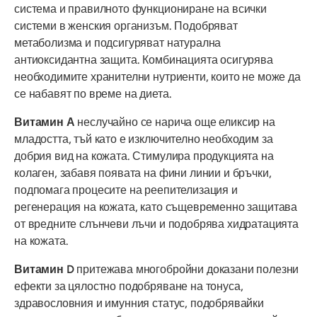
система и правилното функциониране на всички
системи в женския организъм. Подобряват
метаболизма и подсигуряват натурална
антиоксидантна защита. Комбинацията осигурява
необходимите хранителни нутриенти, които не може да
се набавят по време на диета.
Витамин А
неслучайно се нарича още еликсир на
младостта, тъй като е изключително необходим за
добрия вид на кожата. Стимулира продукцията на
колаген, забавя появата на фини линии и бръчки,
подпомага процесите на реепителизация и
регенерация на кожата, като същевременно защитава
от вредните слънчеви лъчи и подобрява хидратацията
на кожата.
Витамин D
притежава многобройни доказани полезни
ефекти за цялостно подобряване на тонуса,
здравословния и имунния статус, подобрявайки