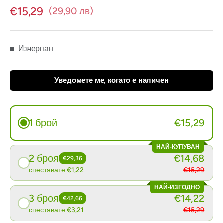
€15,29
(29,90 лв)
Изчерпан
Уведомете ме, когато е наличен
1 брой
€15,29
НАЙ-КУПУВАН
2 броя
€14,68
€29,36
спестявате €1,22
€15,29
НАЙ-ИЗГОДНО
3 броя
€14,22
€42,66
спестявате €3,21
€15,29