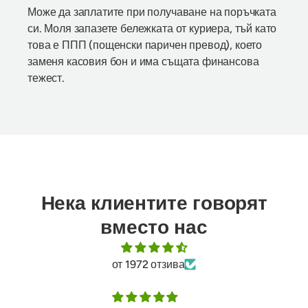
Може да заплатите при получаване на поръчката
си. Моля запазете бележката от куриера, тъй като
това е ППП (пощенски паричен превод), което
заменя касовия бон и има същата финансова
тежест.
Нека клиентите говорят
вместо нас
от 1972 отзива