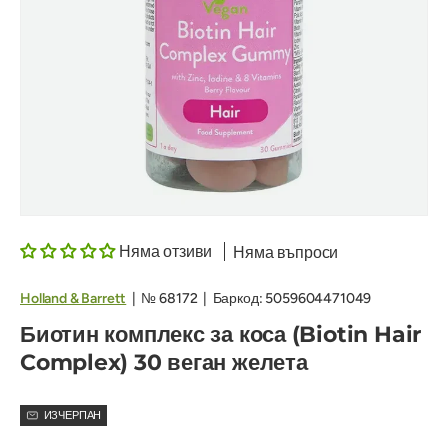
Няма отзиви
Няма въпроси
Holland & Barrett
|
№
68172
|
Баркод:
5059604471049
Биотин комплекс за коса (Biotin Hair
Complex) 30 веган желета
ИЗЧЕРПАН