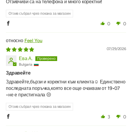
Отзивчиви са на телефона и много коректни!
Отзив събрал чрез покана за магазин
0
0
Feel You
07/29/2026
Ева А.
Bulgaria
Здравейте
Здравейте,бързи и коректни към клиента☺️ Единствено
последната поръчка,която все още очаквам от 19•07
•не е пристигнала 😒
Отзив събрал чрез покана за магазин
3
0