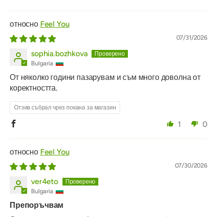
Feel You
07/31/2026
sophia.bozhkova
Bulgaria
От няколко години пазарувам и съм много доволна от
коректността.
Отзив събрал чрез покана за магазин
1
0
Feel You
07/30/2026
ver4eto
Bulgaria
Препоръчвам